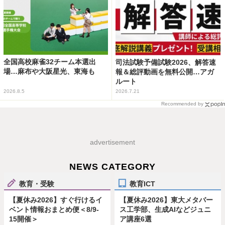
全国高校麻雀32チーム本選出
司法試験予備試験2026、解答速
場…麻布や大阪星光、東海も
報＆総評動画を無料公開…アガ
ルート
2026.8.5
2026.7.21
Recommended by
advertisement
NEWS CATEGORY
教育・受験
教育ICT
【夏休み2026】すぐ行けるイ
【夏休み2026】東大メタバー
ベント情報おまとめ便＜8/9-
ス工学部、生成AIなどジュニ
15開催＞
ア講座6選