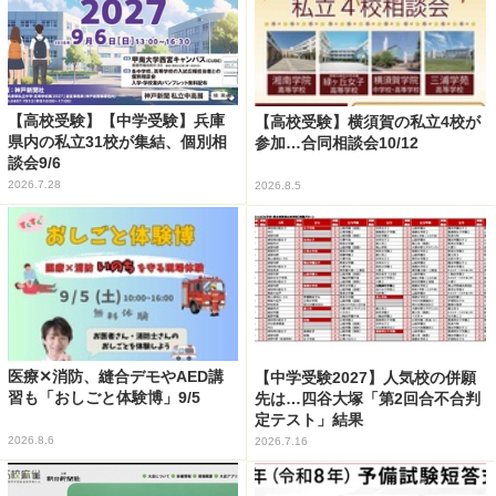
【高校受験】【中学受験】兵庫
【高校受験】横須賀の私立4校が
県内の私立31校が集結、個別相
参加…合同相談会10/12
談会9/6
2026.7.28
2026.8.5
医療✕消防、縫合デモやAED講
【中学受験2027】人気校の併願
習も「おしごと体験博」9/5
先は…四谷大塚「第2回合不合判
定テスト」結果
2026.8.6
2026.7.16