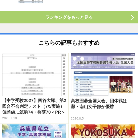
ランキングをもっと見る
こちらの記事もおすすめ
【中学受験2027】四谷大塚、第2
高校囲碁全国大会、団体戦は
回合不合判定テスト（7/5実施）
灘・南山女子部が優勝
偏差値…筑駒74・桜蔭70＜PR＞
2026.7.10
2026.8.5