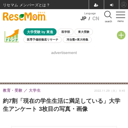
リセマム メンバーズ
Language
JP
/
CN
menu
search
大学受験 by 東進
医学部
東大受験
医専予備校徹底リサーチ
河合塾×東大特集
親子で考える大学選び
高校受験
中学受験
小学校受験
advertisement
共通テスト
夏休み
8月開催学校説明会・相談会
8月開催イベント・WS
全国公立高校 過去問
人気記事
自由研究教材（小学生向け）
自由研究教材（中学生向け）
ランキング
教育・受験
大学生
2022.11.29（火） 9:45
約7割「現在の学生生活に満足している」大学
生アンケート 3枚目の写真・画像