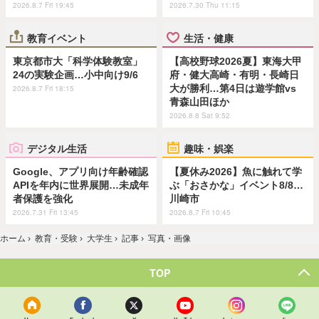
2026.8.7 Fri 19:45
2026.7.30 Thu 11:15
教育イベント
生活・健康
東京都市大「科学体験教室」
【高校野球2026夏】東海大甲
24の実験企画…小中向け9/6
府・健大高崎・有明・長崎日
大が勝利…第4日は遊学館vs
2026.8.7 Fri 18:15
青森山田ほか
2026.8.8 Sat 9:52
デジタル生活
趣味・娯楽
Google、アプリ向け年齢確認
【夏休み2026】魚に触れて学
APIを年内に世界展開…未成年
ぶ「おさかな」イベント8/8…
者保護を強化
川崎市
2026.7.31 Fri 13:45
2026.8.7 Fri 10:45
ホーム
›
教育・受験
›
大学生
›
記事
›
写真・画像
TOP