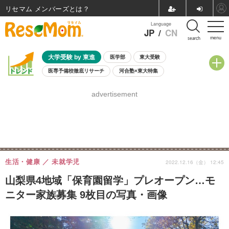
リセマム メンバーズ
Language
JP
/
CN
menu
search
大学受験 by 東進
医学部
東大受験
医専予備校徹底リサーチ
河合塾×東大特集
親子で考える大学選び
高校受験
中学受験
小学校受験
advertisement
共通テスト
夏休み
8月開催学校説明会・相談会
8月開催イベント・WS
全国公立高校 過去問
人気記事
自由研究教材（小学生向け）
自由研究教材（中学生向け）
ランキング
生活・健康
未就学児
2022.12.16（金） 12:45
山梨県4地域「保育園留学」プレオープン…モ
ニター家族募集 9枚目の写真・画像