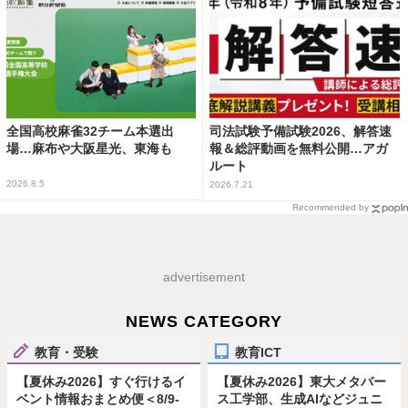
全国高校麻雀32チーム本選出
司法試験予備試験2026、解答速
場…麻布や大阪星光、東海も
報＆総評動画を無料公開…アガ
ルート
2026.8.5
2026.7.21
Recommended by
advertisement
NEWS CATEGORY
教育・受験
教育ICT
【夏休み2026】すぐ行けるイ
【夏休み2026】東大メタバー
ベント情報おまとめ便＜8/9-
ス工学部、生成AIなどジュニ