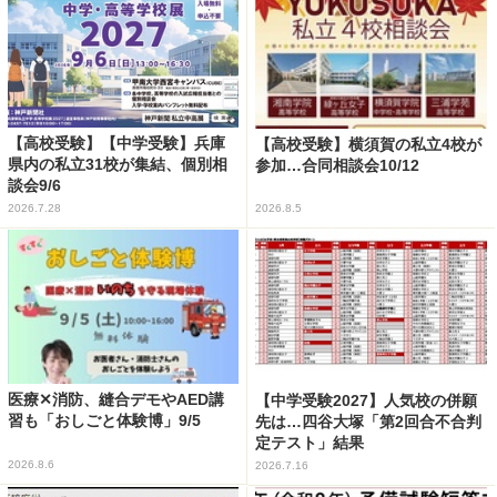
【高校受験】【中学受験】兵庫
【高校受験】横須賀の私立4校が
県内の私立31校が集結、個別相
参加…合同相談会10/12
談会9/6
2026.7.28
2026.8.5
医療✕消防、縫合デモやAED講
【中学受験2027】人気校の併願
習も「おしごと体験博」9/5
先は…四谷大塚「第2回合不合判
定テスト」結果
2026.8.6
2026.7.16