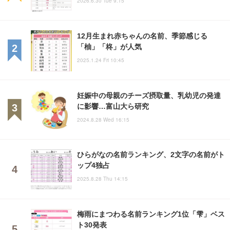
2026.6.30 Tue 9:15
12月生まれ赤ちゃんの名前、季節感じる
「柚」「柊」が人気
2025.1.24 Fri 10:45
妊娠中の母親のチーズ摂取量、乳幼児の発達
に影響…富山大ら研究
2024.8.28 Wed 16:15
ひらがなの名前ランキング、2文字の名前がト
ップ4独占
2025.8.28 Thu 14:15
梅雨にまつわる名前ランキング1位「雫」ベス
ト30発表