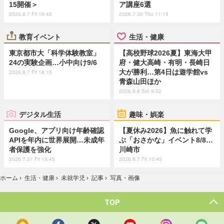
15開催＞
ア講座6選
2026.8.7 Fri 19:45
2026.7.30 Thu 11:15
教育イベント
生活・健康
東京都市大「科学体験教室」
【高校野球2026夏】東海大甲
24の実験企画…小中向け9/6
府・健大高崎・有明・長崎日
大が勝利…第4日は遊学館vs
2026.8.7 Fri 18:15
青森山田ほか
2026.8.8 Sat 9:52
デジタル生活
趣味・娯楽
Google、アプリ向け年齢確認
【夏休み2026】魚に触れて学
APIを年内に世界展開…未成年
ぶ「おさかな」イベント8/8…
者保護を強化
川崎市
2026.7.31 Fri 13:45
2026.8.7 Fri 10:45
ホーム
›
生活・健康
›
未就学児
›
記事
›
写真・画像
TOP