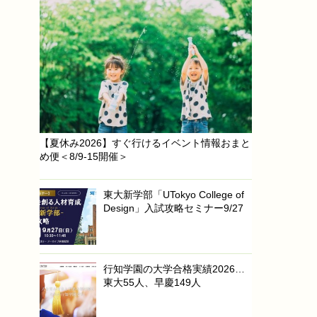
【夏休み2026】すぐ行けるイベント情報おまと
め便＜8/9-15開催＞
東大新学部「UTokyo College of
Design」入試攻略セミナー9/27
行知学園の大学合格実績2026…
東大55人、早慶149人