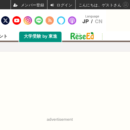
ログイン
こんにちは、ゲストさん
Language
JP
/
CN
ント
大学受験 by 東進
advertisement