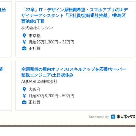
月給
「27卒」IT・デザイン系転職希望・スマホアプリのUIデ
ザイナーアシスタント「正社員/定時退社推奨」/豊島区
西池袋1丁目
株式会社キソシン
東京都
月給25万1,300円～32万円
正社員
経
空調完備の屋内オフィス!スキルアップを応援/サーバー
監視エンジニア/土日祝休み
AQUARIUS株式会社
大阪府
月給30万6,700円～50万円
正社員
Sponsored by