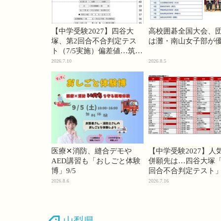
【中学受験2027】四谷大
高校囲碁全国大会、
塚、第2回合不合判定テス
は灘・南山女子部が
ト（7/5実施）偏差値…筑駒
74・桜蔭70＜PR＞
2026.7.10
2026.8.5
医療✕消防、縫合デモや
【中学受験2027】人
AED講習も「おしごと体験
併願先は…四谷大塚「
博」9/5
回合不合判定テスト
2026.8.6
2026.7.16
山梨県