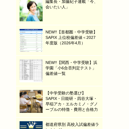
編集長・加藤紀子連載「今、
会いたい人」
NEW!!【首都圏・中学受験】
SAPIX 上位校偏差値＜2027
年度版（2026年4月）
NEW!!【関西・中学受験】浜
学園「小6合否判定テスト」
偏差値一覧
【中学受験の塾選び】
SAPIX・日能研・四谷大塚・
早稲アカ・エルカミノ・グノ
ーブルの特徴・費用と合格力
都道府県別 高校入試偏差値ラ