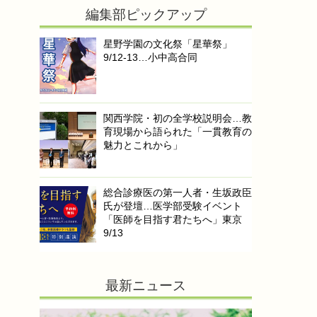
編集部ピックアップ
星野学園の文化祭「星華祭」
9/12-13…小中高合同
関西学院・初の全学校説明会…教
育現場から語られた「一貫教育の
魅力とこれから」
総合診療医の第一人者・生坂政臣
氏が登壇…医学部受験イベント
「医師を目指す君たちへ」東京
9/13
最新ニュース