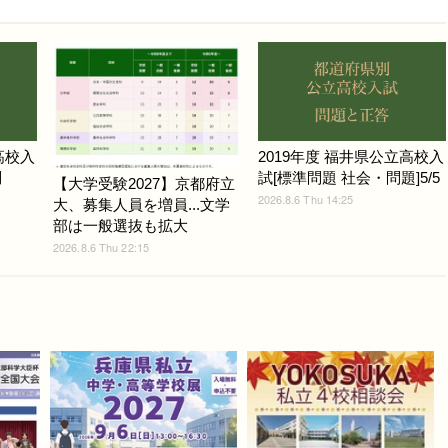
高校入
2019年度 福井県公立高校入
問
試[標準問題 社会・問題]5/5
【大学受験2027】京都府立
2026.8.6 Thu 14:25
大、募集人員を増員...文学
部は一般選抜も拡大
2026.8.6 Thu 22:15