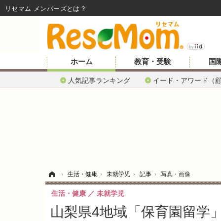
リセマム メンバーズ
ホーム
教育・受験
国
人気記事ランキング
イード・アワード（
ホーム
›
生活・健康
›
未就学児
›
記事
›
写真・画像
生活・健康
未就学児
山梨県4地域「保育園留学