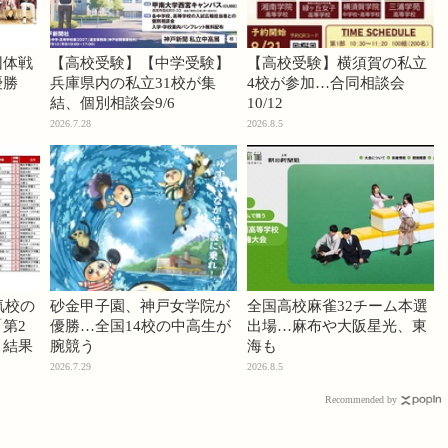
団体戦
【高校受験】【中学受験】
【高校受験】横須賀の私立
優勝
兵庫県内の私立31校が集
4校が参加…合同相談会
結、個別相談会9/6
10/12
2026.7.28
2026.8.5
気校の
砂金甲子園、神戸女学院が
全国高校麻雀32チーム本選
第2
優勝…全国14校の中高生が
出場…麻布や大阪星光、東
」結果
腕競う
海も
2026.7.29
2026.8.5
Recommended by