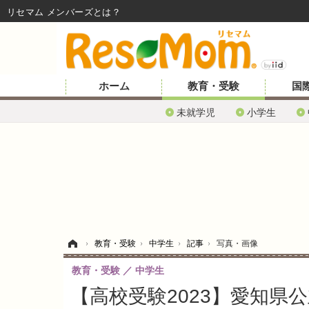
リセマム メンバーズ
ホーム
教育・受験
国
未就学児
小学生
ホーム
›
教育・受験
›
中学生
›
記事
›
写真・画像
教育・受験
中学生
【高校受験2023】愛知県公