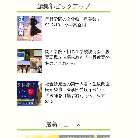
編集部ピックアップ
星野学園の文化祭「星華祭」
9/12-13…小中高合同
関西学院・初の全学校説明会…教
育現場から語られた「一貫教育の
魅力とこれから」
総合診療医の第一人者・生坂政臣
氏が登壇…医学部受験イベント
「医師を目指す君たちへ」東京
9/13
最新ニュース