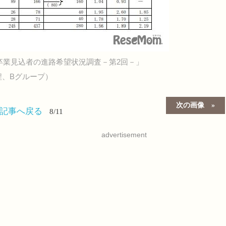
卒業見込者の進路希望状況調査－第2回－」
程、Bグループ）
次の画像
の記事へ戻る
8/11
advertisement