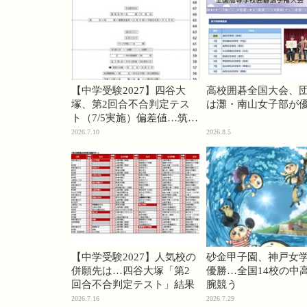
【中学受験2027】四谷大
高校囲碁全国大会、
塚、第2回合不合判定テス
は灘・南山女子部が
ト（7/5実施）偏差値…筑駒
74・桜蔭70＜PR＞
2026.7.10
2026.8.5
【中学受験2027】人気校の
砂金甲子園、神戸女
併願先は…四谷大塚「第2
優勝…全国14校の中
回合不合判定テスト」結果
腕競う
2026.7.16
2026.7.29