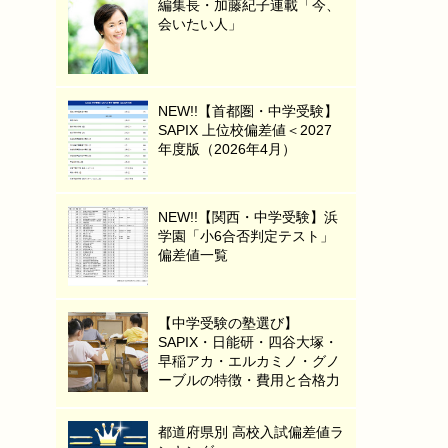
編集長・加藤紀子連載「今、
会いたい人」
NEW!!【首都圏・中学受験】
SAPIX 上位校偏差値＜2027
年度版（2026年4月）
NEW!!【関西・中学受験】浜
学園「小6合否判定テスト」
偏差値一覧
【中学受験の塾選び】
SAPIX・日能研・四谷大塚・
早稲アカ・エルカミノ・グノ
ーブルの特徴・費用と合格力
都道府県別 高校入試偏差値ラ