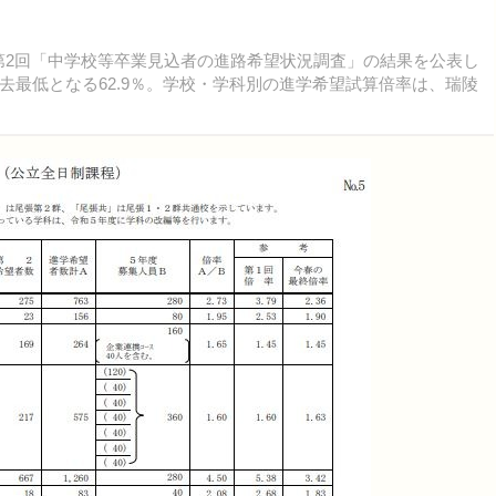
年度第2回「中学校等卒業見込者の進路希望状況調査」の結果を公表し
最低となる62.9％。学校・学科別の進学希望試算倍率は、瑞陵