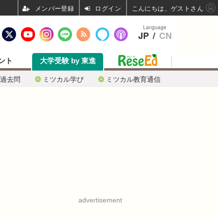
ログイン
こんにちは、ゲストさん
Language
JP
/
CN
ント
大学受験 by 東進
過去問
ミツカル学び
ミツカル教育通信
advertisement