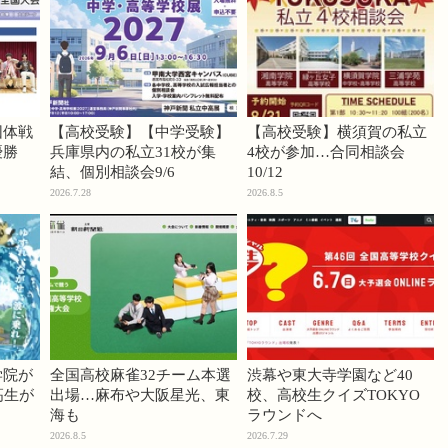
団体戦
【高校受験】【中学受験】
【高校受験】横須賀の私立
優勝
兵庫県内の私立31校が集
4校が参加…合同相談会
結、個別相談会9/6
10/12
2026.7.28
2026.8.5
学院が
全国高校麻雀32チーム本選
渋幕や東大寺学園など40
高生が
出場…麻布や大阪星光、東
校、高校生クイズTOKYO
海も
ラウンドへ
2026.8.5
2026.7.29