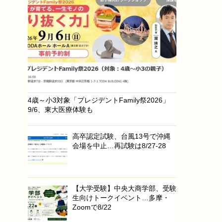
4歳～小3対象「プレジデントFamily祭2026」
9/6、東大医療体験も
高卒認定試験、台風13号で沖縄
会場を中止…再試験は8/27-28
【大学受験】中央大商学部、受験
生向けトークイベント…多摩・
Zoomで8/22