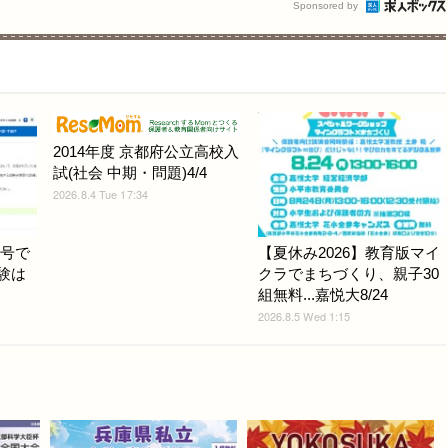
Sponsored by
2014年度 京都府公立高校入
試(社会 中期・問題)4/4
2026.8.4 Tue 17:34
3号で
【夏休み2026】教育版マイ
試験は
クラでまちづくり、親子30
組無料...嘉悦大8/24
2026.8.5 Wed 1:15