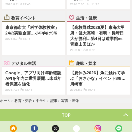
2026.8.7 Fri 19:45
2026.7.30 Thu 11:15
教育イベント
生活・健康
東京都市大「科学体験教室」
【高校野球2026夏】東海大甲
24の実験企画…小中向け9/6
府・健大高崎・有明・長崎日
大が勝利…第4日は遊学館vs
2026.8.7 Fri 18:15
青森山田ほか
2026.8.8 Sat 9:52
デジタル生活
趣味・娯楽
Google、アプリ向け年齢確認
【夏休み2026】魚に触れて学
APIを年内に世界展開…未成年
ぶ「おさかな」イベント8/8…
者保護を強化
川崎市
2026.7.31 Fri 13:45
2026.8.7 Fri 10:45
ホーム
›
教育・受験
›
中学生
›
記事
›
写真・画像
TOP