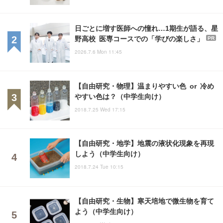
日ごとに増す医師への憧れ…1期生が語る、星
野高校 医専コースでの「学びの楽しさ」
PR
2026.7.6 Mon 11:45
【自由研究・物理】温まりやすい色 or 冷め
やすい色は？（中学生向け）
2018.7.25 Wed 17:15
【自由研究・地学】地震の液状化現象を再現
しよう（中学生向け）
2018.7.24 Tue 10:15
【自由研究・生物】寒天培地で微生物を育て
よう（中学生向け）