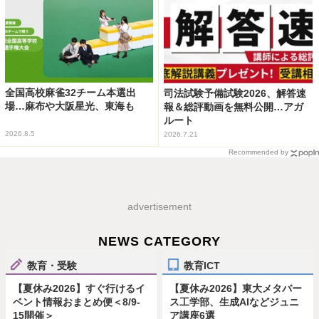
全国高校麻雀32チーム本選出
司法試験予備試験2026、解答速
場…麻布や大阪星光、東海も
報＆総評動画を無料公開…アガ
ルート
2026.8.5
2026.7.21
Recommended by
advertisement
NEWS CATEGORY
教育・受験
教育ICT
【夏休み2026】すぐ行けるイ
【夏休み2026】東大メタバー
ベント情報おまとめ便＜8/9-
ス工学部、生成AIなどジュニ
15開催＞
ア講座6選