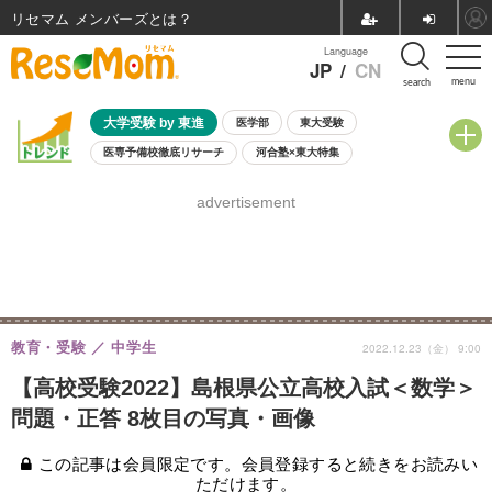
リセマム メンバーズ
Language
JP
/
CN
menu
search
大学受験 by 東進
医学部
東大受験
医専予備校徹底リサーチ
河合塾×東大特集
親子で考える大学選び
高校受験
中学受験
小学校受験
advertisement
共通テスト
夏休み
8月開催学校説明会・相談会
8月開催イベント・WS
全国公立高校 過去問
人気記事
自由研究教材（小学生向け）
自由研究教材（中学生向け）
ランキング
教育・受験
中学生
2022.12.23（金） 9:00
【高校受験2022】島根県公立高校入試＜数学＞
問題・正答 8枚目の写真・画像
この記事は会員限定です。会員登録すると続きをお読みい
ただけます。