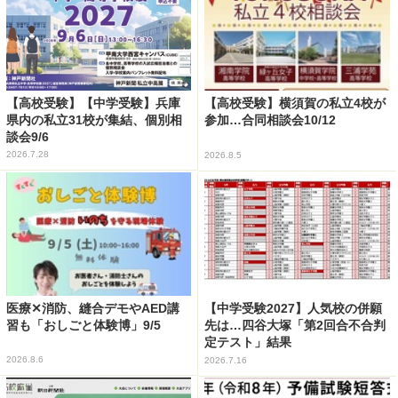
【高校受験】【中学受験】兵庫
【高校受験】横須賀の私立4校が
県内の私立31校が集結、個別相
参加…合同相談会10/12
談会9/6
2026.7.28
2026.8.5
医療✕消防、縫合デモやAED講
【中学受験2027】人気校の併願
習も「おしごと体験博」9/5
先は…四谷大塚「第2回合不合判
定テスト」結果
2026.8.6
2026.7.16