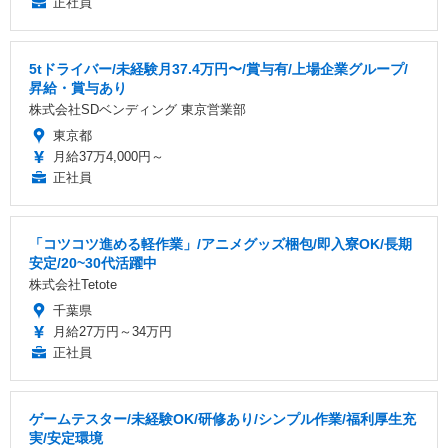
正社員
5tドライバー/未経験月37.4万円〜/賞与有/上場企業グループ/
昇給・賞与あり
株式会社SDベンディング 東京営業部
東京都
月給37万4,000円～
正社員
「コツコツ進める軽作業」/アニメグッズ梱包/即入寮OK/長期
安定/20~30代活躍中
株式会社Tetote
千葉県
月給27万円～34万円
正社員
ゲームテスター/未経験OK/研修あり/シンプル作業/福利厚生充
実/安定環境