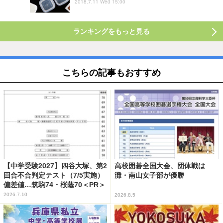
2018.7.11 Wed 15:00
ランキングをもっと見る
こちらの記事もおすすめ
【中学受験2027】四谷大塚、第2
高校囲碁全国大会、団体戦は
回合不合判定テスト（7/5実施）
灘・南山女子部が優勝
偏差値…筑駒74・桜蔭70＜PR＞
2026.7.10
2026.8.5