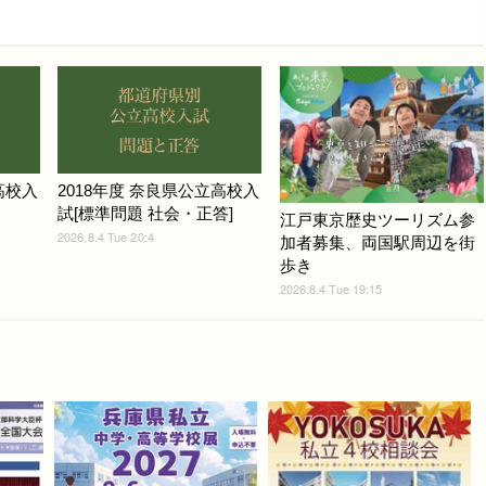
高校入
2018年度 奈良県公立高校入
試[標準問題 社会・正答]
江戸東京歴史ツーリズム参
2026.8.4 Tue 20:4
加者募集、両国駅周辺を街
歩き
2026.8.4 Tue 19:15