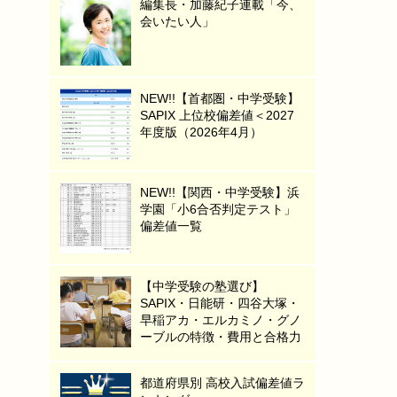
編集長・加藤紀子連載「今、
会いたい人」
NEW!!【首都圏・中学受験】
SAPIX 上位校偏差値＜2027
年度版（2026年4月）
NEW!!【関西・中学受験】浜
学園「小6合否判定テスト」
偏差値一覧
【中学受験の塾選び】
SAPIX・日能研・四谷大塚・
早稲アカ・エルカミノ・グノ
ーブルの特徴・費用と合格力
都道府県別 高校入試偏差値ラ