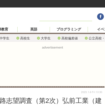
際教育
英語
プログラミング
イベ
中学生
高校生
大学生
高校偏差値
公立高校・
advertisement
2023.1.6 Fri 10:30
進路志望調査（第2次）弘前工業（建