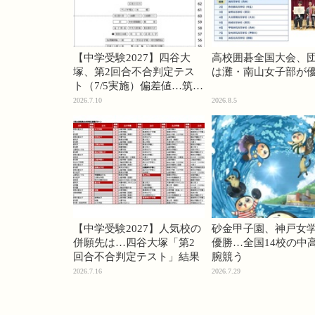
【中学受験2027】四谷大
高校囲碁全国大会、
塚、第2回合不合判定テス
は灘・南山女子部が
ト（7/5実施）偏差値…筑駒
74・桜蔭70＜PR＞
2026.7.10
2026.8.5
【中学受験2027】人気校の
砂金甲子園、神戸女
併願先は…四谷大塚「第2
優勝…全国14校の中
回合不合判定テスト」結果
腕競う
2026.7.16
2026.7.29