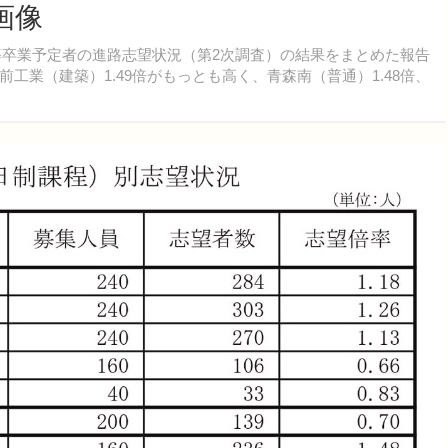
画像
等卒業予定者の進路志望状況（第2次調査）の結果をまとめた報告
工業（建築）1.49倍がもっとも高く、青森南（普通）1.48倍、