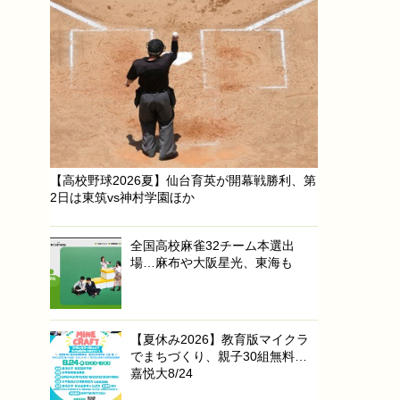
【高校野球2026夏】仙台育英が開幕戦勝利、第
2日は東筑vs神村学園ほか
全国高校麻雀32チーム本選出
場…麻布や大阪星光、東海も
【夏休み2026】教育版マイクラ
でまちづくり、親子30組無料…
嘉悦大8/24