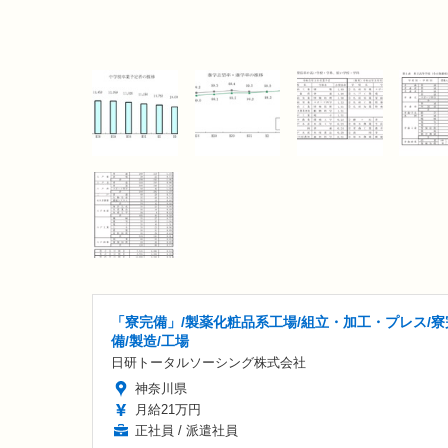
「寮完備」/製薬化粧品系工場/組立・加工・プレス/寮
備/製造/工場
日研トータルソーシング株式会社
神奈川県
月給21万円
正社員 / 派遣社員