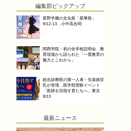
編集部ピックアップ
星野学園の文化祭「星華祭」
9/12-13…小中高合同
関西学院・初の全学校説明会…教
育現場から語られた「一貫教育の
魅力とこれから」
総合診療医の第一人者・生坂政臣
氏が登壇…医学部受験イベント
「医師を目指す君たちへ」東京
9/13
最新ニュース