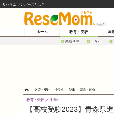
リセマム メンバーズ
ホーム
教育・受験
国
未就学児
小学生
ホーム
›
教育・受験
›
中学生
›
記事
›
写真・画像
教育・受験
中学生
【高校受験2023】青森県