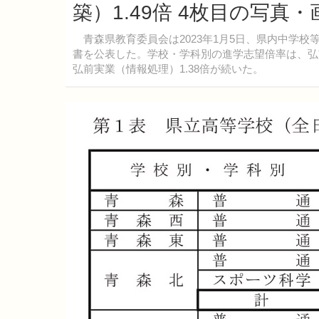
築）1.49倍 4枚目の写真・
青森県教育委員会は2023年1月5日、県内中学校
書を公表した。学校・学科別の進学志望倍率は、弘前
弘前実業（情報処理）1.38倍が続いた。