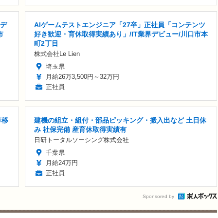
Iデ
AIゲームテストエンジニア「27卒」正社員「コンテンツ
市
好き歓迎・育休取得実績あり」/IT業界デビュー/川口市本
町2丁目
株式会社Le Lien
埼玉県
月給26万3,500円～32万円
正社員
車移
建機の組立・組付・部品ピッキング・搬入出など 土日休
み 社保完備 産育休取得実績有
日研トータルソーシング株式会社
千葉県
月給24万円
正社員
Sponsored by