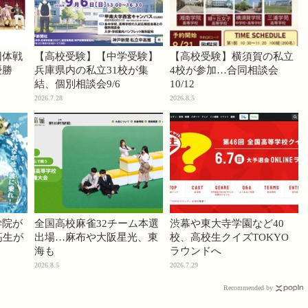
団体戦
【高校受験】【中学受験】
【高校受験】横須賀の私立
優勝
兵庫県内の私立31校が集
4校が参加…合同相談会
結、個別相談会9/6
10/12
2026.7.28
2026.8.5
学院が
全国高校麻雀32チーム本選
渋幕や東大寺学園など40
高生が
出場…麻布や大阪星光、東
校、高校生クイズTOKYO
海も
ラウンドへ
2026.8.5
2026.7.29
Recommended by