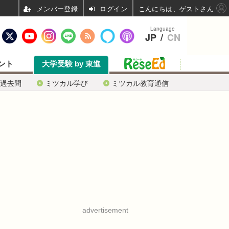
ログイン
こんにちは、ゲストさん
Language
JP
/
CN
ント
大学受験 by 東進
過去問
ミツカル学び
ミツカル教育通信
advertisement