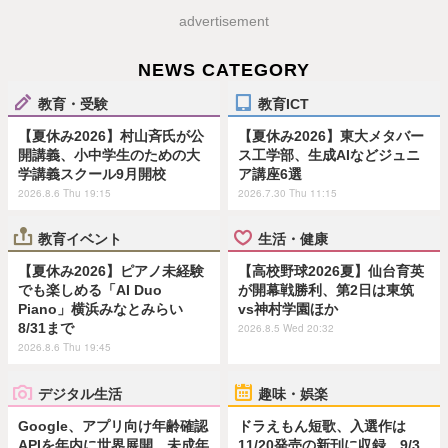
advertisement
NEWS CATEGORY
教育・受験
教育ICT
【夏休み2026】村山斉氏が公
【夏休み2026】東大メタバー
開講義、小中学生のための大
ス工学部、生成AIなどジュニ
学講義スクール9月開校
ア講座6選
2026.8.6 Thu 19:15
2026.7.30 Thu 11:15
教育イベント
生活・健康
【夏休み2026】ピアノ未経験
【高校野球2026夏】仙台育英
でも楽しめる「AI Duo
が開幕戦勝利、第2日は東筑
Piano」横浜みなとみらい
vs神村学園ほか
8/31まで
2026.8.5 Wed 20:32
2026.8.6 Thu 19:45
デジタル生活
趣味・娯楽
Google、アプリ向け年齢確認
ドラえもん短歌、入選作は
APIを年内に世界展開…未成年
11/20発売の新刊に収録…9/3