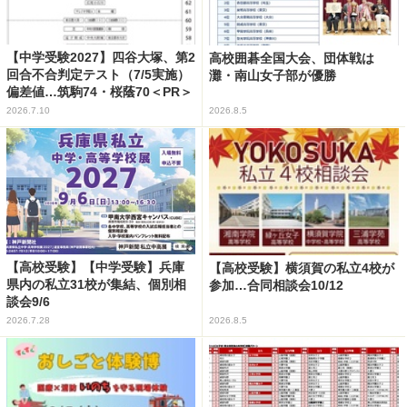
【中学受験2027】四谷大塚、第2
高校囲碁全国大会、団体戦は
回合不合判定テスト（7/5実施）
灘・南山女子部が優勝
偏差値…筑駒74・桜蔭70＜PR＞
2026.7.10
2026.8.5
【高校受験】【中学受験】兵庫
【高校受験】横須賀の私立4校が
県内の私立31校が集結、個別相
参加…合同相談会10/12
談会9/6
2026.7.28
2026.8.5