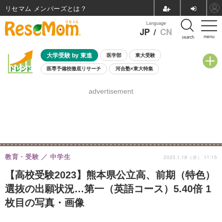
リセマム メンバーズ
Language
JP
/
CN
menu
search
大学受験 by 東進
医学部
東大受験
医専予備校徹底リサーチ
河合塾×東大特集
親子で考える大学選び
高校受験
中学受験
小学校受験
advertisement
共通テスト
夏休み
8月開催学校説明会・相談会
8月開催イベント・WS
全国公立高校 過去問
人気記事
自由研究教材（小学生向け）
自由研究教材（中学生向け）
ランキング
教育・受験
中学生
2023.1.18（水） 11:15
【高校受験2023】熊本県公立高、前期（特色）
選抜の出願状況…第一（英語コース）5.40倍 1
枚目の写真・画像