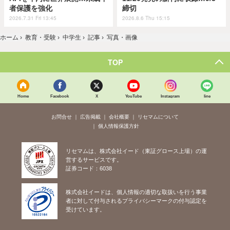
者保護を強化
締切
2026.7.31 Fri 13:45
2026.8.6 Thu 15:15
ホーム
›
教育・受験
›
中学生
›
記事
›
写真・画像
TOP
Home
Facebook
X
YouTube
Instagram
line
お問合せ
広告掲載
会社概要
リセマムについて
個人情報保護方針
リセマムは、株式会社イード（東証グロース上場）の運
営するサービスです。
証券コード：6038
株式会社イードは、個人情報の適切な取扱いを行う事業
者に対して付与されるプライバシーマークの付与認定を
受けています。