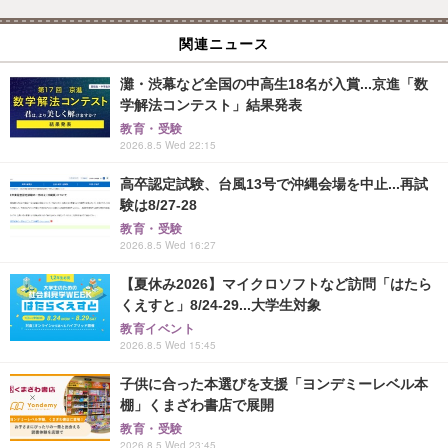
関連ニュース
灘・渋幕など全国の中高生18名が入賞...京進「数
学解法コンテスト」結果発表
教育・受験
2026.8.5 Wed 22:15
高卒認定試験、台風13号で沖縄会場を中止...再試
験は8/27-28
教育・受験
2026.8.5 Wed 16:27
【夏休み2026】マイクロソフトなど訪問「はたら
くえすと」8/24-29...大学生対象
教育イベント
2026.8.5 Wed 15:45
子供に合った本選びを支援「ヨンデミーレベル本
棚」くまざわ書店で展開
教育・受験
2026.8.5 Wed 23:45