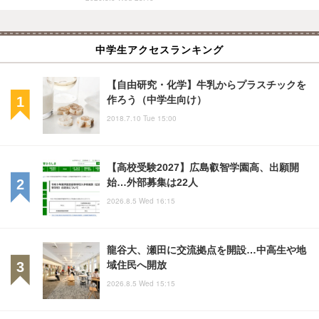
中学生アクセスランキング
【自由研究・化学】牛乳からプラスチックを
作ろう（中学生向け）
2018.7.10 Tue 15:00
【高校受験2027】広島叡智学園高、出願開
始…外部募集は22人
2026.8.5 Wed 16:15
龍谷大、瀬田に交流拠点を開設…中高生や地
域住民へ開放
2026.8.5 Wed 15:15