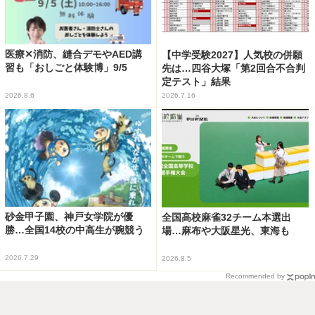
医療✕消防、縫合デモやAED講
【中学受験2027】人気校の併願
習も「おしごと体験博」9/5
先は…四谷大塚「第2回合不合判
定テスト」結果
2026.8.6
2026.7.16
砂金甲子園、神戸女学院が優
全国高校麻雀32チーム本選出
勝…全国14校の中高生が腕競う
場…麻布や大阪星光、東海も
2026.7.29
2026.8.5
Recommended by