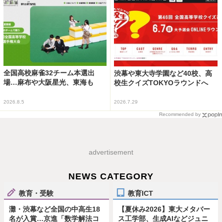
全国高校麻雀32チーム本選出
渋幕や東大寺学園など40校、高
場…麻布や大阪星光、東海も
校生クイズTOKYOラウンドへ
2026.8.5
2026.7.29
Recommended by
advertisement
NEWS CATEGORY
教育・受験
教育ICT
灘・渋幕など全国の中高生18
【夏休み2026】東大メタバー
名が入賞…京進「数学解法コ
ス工学部、生成AIなどジュニ