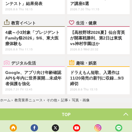
ンテスト」結果発表
ア講座6選
2026.8.6 Thu 16:15
2026.7.30 Thu 11:15
教育イベント
生活・健康
4歳～小3対象「プレジデント
【高校野球2026夏】仙台育英
Family祭2026」9/6、東大医
が開幕戦勝利、第2日は東筑
療体験も
vs神村学園ほか
2026.8.6 Thu 11:15
2026.8.5 Wed 20:32
デジタル生活
趣味・娯楽
Google、アプリ向け年齢確認
ドラえもん短歌、入選作は
APIを年内に世界展開…未成年
11/20発売の新刊に収録…9/3
者保護を強化
締切
2026.7.31 Fri 13:45
2026.8.6 Thu 15:15
ホーム
›
教育業界ニュース
›
その他
›
記事
›
写真・画像
TOP