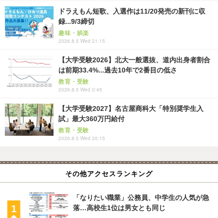
ドラえもん短歌、入選作は11/20発売の新刊に収
録...9/3締切
趣味・娯楽
2026.8.5 Wed 21:15
【大学受験2026】北大一般選抜、道内出身者割合
は前期33.4%...過去10年で2番目の低さ
教育・受験
2026.8.5 Wed 0:45
【大学受験2027】名古屋商科大「特別奨学生入
試」最大360万円給付
教育・受験
2026.8.5 Wed 20:15
その他アクセスランキング
「なりたい職業」公務員、中学生の人気が急
落…高校生1位は男女とも同じ