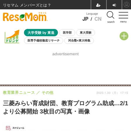
リセマム メンバーズ
Language
JP
/
CN
menu
search
大学受験 by 東進
医学部
東大受験
医専予備校徹底リサーチ
河合塾×東大特集
親子で考える大学選び
高校受験
中学受験
小学校受験
advertisement
共通テスト
夏休み
8月開催学校説明会・相談会
8月開催イベント・WS
全国公立高校 過去問
人気記事
自由研究教材（小学生向け）
自由研究教材（中学生向け）
ランキング
教育業界ニュース
その他
2023.1.30（月） 17:15
三菱みらい育成財団、教育プログラム助成…2/1
より公募開始 3枚目の写真・画像