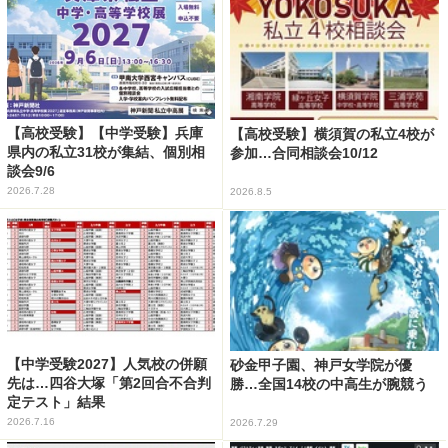
【高校受験】【中学受験】兵庫
【高校受験】横須賀の私立4校が
県内の私立31校が集結、個別相
参加…合同相談会10/12
談会9/6
2026.7.28
2026.8.5
【中学受験2027】人気校の併願
砂金甲子園、神戸女学院が優
先は…四谷大塚「第2回合不合判
勝…全国14校の中高生が腕競う
定テスト」結果
2026.7.16
2026.7.29