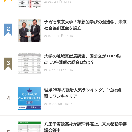
2026.7.31 Fri 13:15
ナガセ東京大学「革新的学びの創造学」未来
社会協創基金を設立
2019.11.22 Fri 14:15
大学の地域貢献度調査、国公立がTOP9独
占…3年連続の総合1位は？
2025.11.21 Fri 13:15
理系28卒の就活人気ランキング、1位は総
研…ワンキャリア
2026.7.8 Wed 15:15
八王子実践高校が調理科廃止…東京都私学審
議会答申