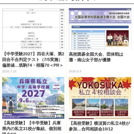
【中学受験2027】四谷大塚、第2
高校囲碁全国大会、団体戦は
回合不合判定テスト（7/5実施）
灘・南山女子部が優勝
偏差値…筑駒74・桜蔭70＜PR＞
2026.7.10
2026.8.5
【高校受験】【中学受験】兵庫
【高校受験】横須賀の私立4校が
県内の私立31校が集結、個別相
参加…合同相談会10/12