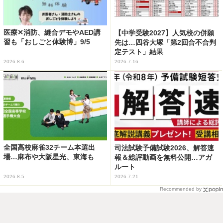
医療✕消防、縫合デモやAED講
【中学受験2027】人気校の併願
習も「おしごと体験博」9/5
先は…四谷大塚「第2回合不合判
定テスト」結果
2026.8.6
2026.7.16
全国高校麻雀32チーム本選出
司法試験予備試験2026、解答速
場…麻布や大阪星光、東海も
報＆総評動画を無料公開…アガ
ルート
2026.8.5
2026.7.21
Recommended by