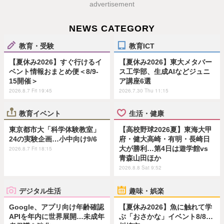
advertisement
NEWS CATEGORY
教育・受験
教育ICT
【夏休み2026】すぐ行けるイ
【夏休み2026】東大メタバー
ベント情報おまとめ便＜8/9-
ス工学部、生成AIなどジュニ
15開催＞
ア講座6選
2026.8.7 Fri 19:45
2026.7.30 Thu 11:15
教育イベント
生活・健康
東京都市大「科学体験教室」
【高校野球2026夏】東海大甲
24の実験企画…小中向け9/6
府・健大高崎・有明・長崎日
大が勝利…第4日は遊学館vs
2026.8.7 Fri 18:15
青森山田ほか
2026.8.8 Sat 9:52
デジタル生活
趣味・娯楽
Google、アプリ向け年齢確認
【夏休み2026】魚に触れて学
APIを年内に世界展開…未成年
ぶ「おさかな」イベント8/8…