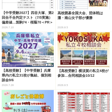
【中学受験2027】四谷大塚、第2
高校囲碁全国大会、団体戦は
回合不合判定テスト（7/5実施）
灘・南山女子部が優勝
偏差値…筑駒74・桜蔭70＜PR＞
2026.7.10
2026.8.5
【高校受験】【中学受験】兵庫
【高校受験】横須賀の私立4校が
県内の私立31校が集結、個別相
参加…合同相談会10/12
談会9/6
2026.7.28
2026.8.5