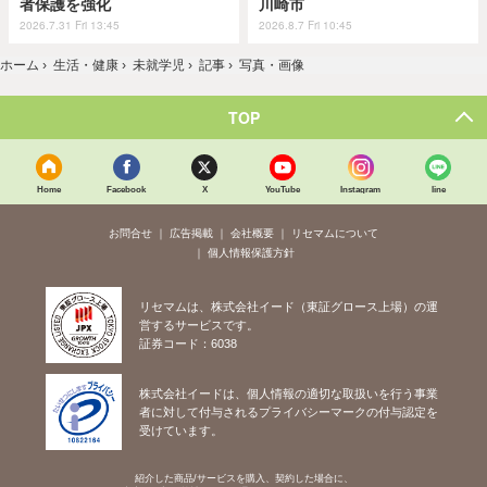
者保護を強化
川崎市
2026.7.31 Fri 13:45
2026.8.7 Fri 10:45
ホーム
›
生活・健康
›
未就学児
›
記事
›
写真・画像
TOP
Home
Facebook
X
YouTube
Instagram
line
お問合せ
広告掲載
会社概要
リセマムについて
個人情報保護方針
リセマムは、株式会社イード（東証グロース上場）の運
営するサービスです。
証券コード：6038
株式会社イードは、個人情報の適切な取扱いを行う事業
者に対して付与されるプライバシーマークの付与認定を
受けています。
紹介した商品/サービスを購入、契約した場合に、