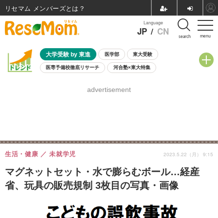
リセマム メンバーズ
Language
JP
/
CN
menu
search
大学受験 by 東進
医学部
東大受験
医専予備校徹底リサーチ
河合塾×東大特集
親子で考える大学選び
高校受験
中学受験
小学校受験
advertisement
共通テスト
夏休み
8月開催学校説明会・相談会
8月開催イベント・WS
全国公立高校 過去問
人気記事
自由研究教材（小学生向け）
自由研究教材（中学生向け）
ランキング
生活・健康
未就学児
2023.5.22（月） 9:15
マグネットセット・水で膨らむボール…経産
省、玩具の販売規制 3枚目の写真・画像