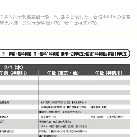
4年中学入試予想偏差値一覧」9月版を公表した。合格率80％の偏差
光学院、筑波大附駒場が78、女子は桜蔭が78。