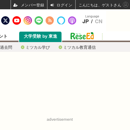
ログイン
こんにちは、ゲストさん
Language
JP
/
CN
ント
大学受験 by 東進
過去問
ミツカル学び
ミツカル教育通信
advertisement