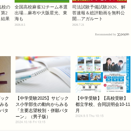
気校の
全国高校麻雀32チーム本選
司法試験予備試験2026、解
第2
出場…麻布や大阪星光、東
答速報＆総評動画を無料公
」結果
海も
開…アガルート
2026.8.5
2026.7.21
Recommended by
ピック
【中学受験2025】サピック
【中学受験】【高校受験】
みる
ス小学部生の動向からみる
都立学校、合同説明会10-11
パタ
「主要志望校別・併願パタ
月
2024.9.5 Thu 10:15
ーン」（男子版）
2024.10.18 Fri 13:15