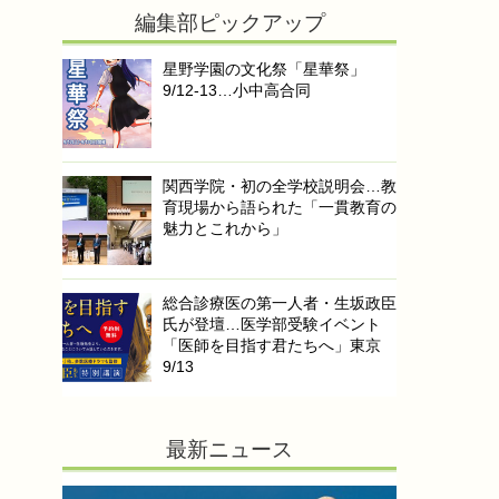
編集部ピックアップ
星野学園の文化祭「星華祭」
9/12-13…小中高合同
関西学院・初の全学校説明会…教
育現場から語られた「一貫教育の
魅力とこれから」
総合診療医の第一人者・生坂政臣
氏が登壇…医学部受験イベント
「医師を目指す君たちへ」東京
9/13
最新ニュース