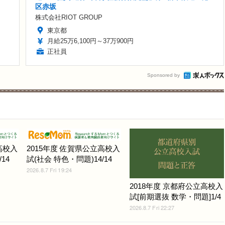
区赤坂
株式会社RIOT GROUP
東京都
月給25万6,100円～37万900円
正社員
Sponsored by
高校入
2015年度 佐賀県公立高校入
14
試(社会 特色・問題)14/14
2026.8.7 Fri 19:24
2018年度 京都府公立高校入
試[前期選抜 数学・問題]1/4
2026.8.7 Fri 22:27