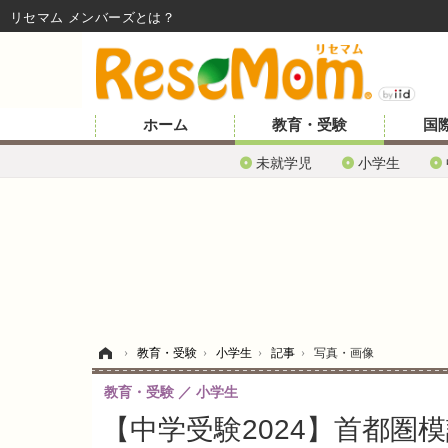
リセマム メンバーズ
ホーム
教育・受験
国
未就学児
小学生
ホーム
›
教育・受験
›
小学生
›
記事
›
写真・画像
教育・受験
小学生
【中学受験2024】首都圏