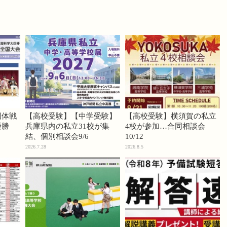
団体戦
【高校受験】【中学受験】
【高校受験】横須賀の私立
優勝
兵庫県内の私立31校が集
4校が参加…合同相談会
結、個別相談会9/6
10/12
2026.7.28
2026.8.5