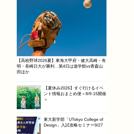
【高校野球2026夏】東海大甲府・健大高崎・有
明・長崎日大が勝利…第4日は遊学館vs青森山
田ほか
【夏休み2026】すぐ行けるイベ
ント情報おまとめ便＜8/9-15開催
＞
東大新学部「UTokyo College of
Design」入試攻略セミナー9/27