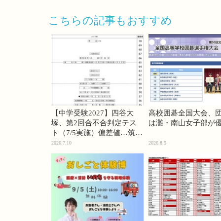
こちらの記事もおすすめ
【中学受験2027】四谷大
高校囲碁全国大会、
塚、第2回合不合判定テス
は灘・南山女子部が
ト（7/5実施）偏差値…筑駒
74・桜蔭70＜PR＞
2026.7.10
2026.8.5