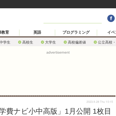
際教育
英語
プログラミング
イベ
中学生
高校生
大学生
高校偏差値
公立高校・
advertisement
2023.9.28 Thu 10:15
学費ナビ小中高版」1月公開 1枚目