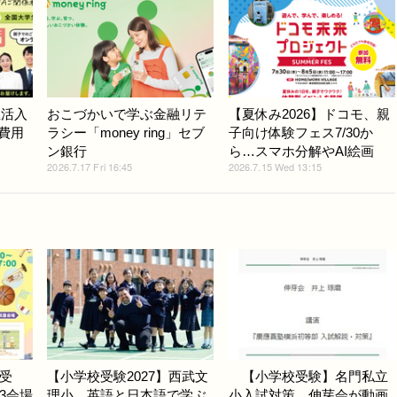
生活入
おこづかいで学ぶ金融リテ
【夏休み2026】ドコモ、親
学費用
ラシー「money ring」セブ
子向け体験フェス7/30か
ン銀行
ら…スマホ分解やAI絵画
2026.7.17 Fri 16:45
2026.7.15 Wed 13:15
受
【小学校受験2027】西武文
【小学校受験】名門私立
3会場
理小、英語と日本語で学ぶ
小入試対策、伸芽会が動画