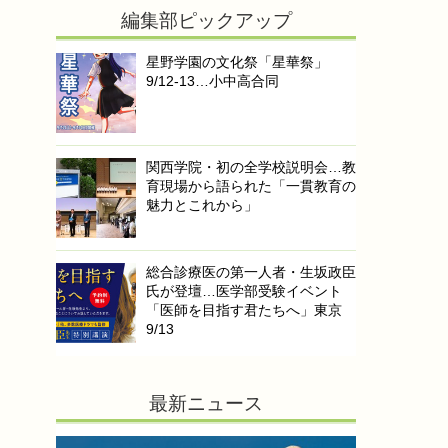
編集部ピックアップ
星野学園の文化祭「星華祭」
9/12-13…小中高合同
関西学院・初の全学校説明会…教
育現場から語られた「一貫教育の
魅力とこれから」
総合診療医の第一人者・生坂政臣
氏が登壇…医学部受験イベント
「医師を目指す君たちへ」東京
9/13
最新ニュース