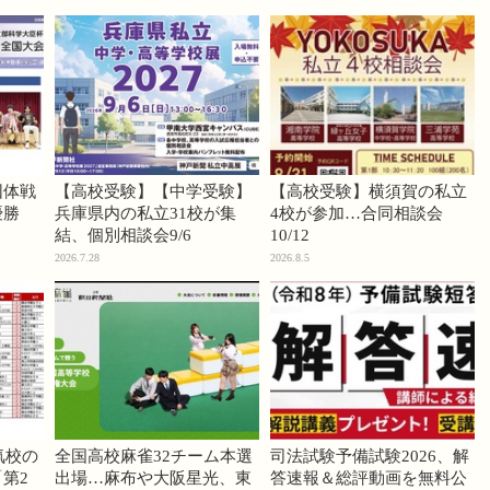
団体戦
【高校受験】【中学受験】
【高校受験】横須賀の私立
優勝
兵庫県内の私立31校が集
4校が参加…合同相談会
結、個別相談会9/6
10/12
2026.7.28
2026.8.5
気校の
全国高校麻雀32チーム本選
司法試験予備試験2026、解
第2
出場…麻布や大阪星光、東
答速報＆総評動画を無料公