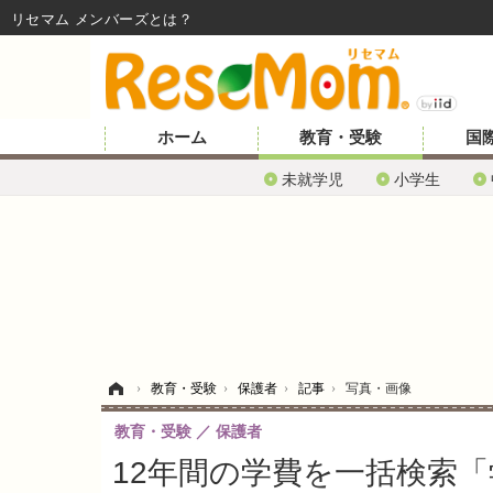
リセマム メンバーズ
ホーム
教育・受験
国
未就学児
小学生
ホーム
›
教育・受験
›
保護者
›
記事
›
写真・画像
教育・受験
保護者
12年間の学費を一括検索「