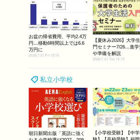
お盆の帰省費用、平均2.4万
【夏休み2026】大学
円…移動6時間以上では6.6
門セミナー7/26…進
万円に
や準備を解説
2026.7.31 Fri 15:15
2026.7.21 Tue 13:15
私立小学校
【小学校受験】【中学
朝日新聞出版「英語に強く
験】【高校受験】福岡
なる小学校選び2027」209