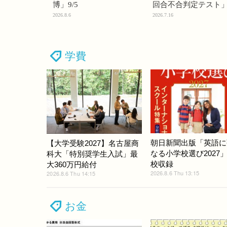
博」9/5
回合不合判定テスト
2026.8.6
2026.7.16
学費
朝日新聞出版「英語に
【大学受験2027】名古屋商
なる小学校選び2027」
科大「特別奨学生入試」最
校収録
大360万円給付
2026.8.6 Thu 13:15
2026.8.6 Thu 14:15
お金