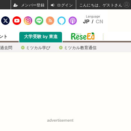
ログイン
こんにちは、ゲストさん
Language
JP
/
CN
ント
大学受験 by 東進
過去問
ミツカル学び
ミツカル教育通信
advertisement