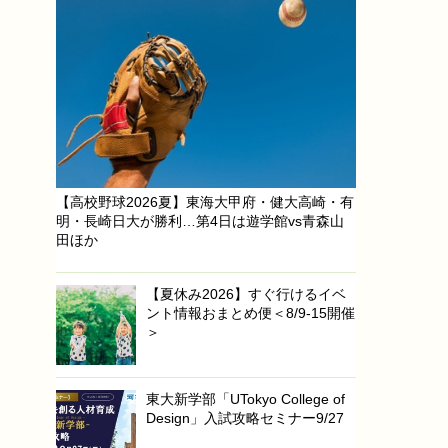
【高校野球2026夏】東海大甲府・健大高崎・有
明・長崎日大が勝利…第4日は遊学館vs青森山
田ほか
【夏休み2026】すぐ行けるイベ
ント情報おまとめ便＜8/9-15開催
＞
東大新学部「UTokyo College of
Design」入試攻略セミナー9/27