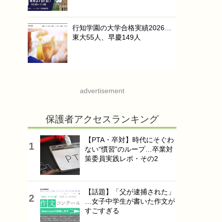
行知学園の大学合格実績2026…
東大55人、早慶149人
advertisement
保護者アクセスランキング
【PTA・卒対】時代にそぐわ
ない“慣習”のループ…卒業対
策委員実践レポ・その2
【話題】「父が逮捕された」
…女子中学生が書いた作文が
すごすぎる