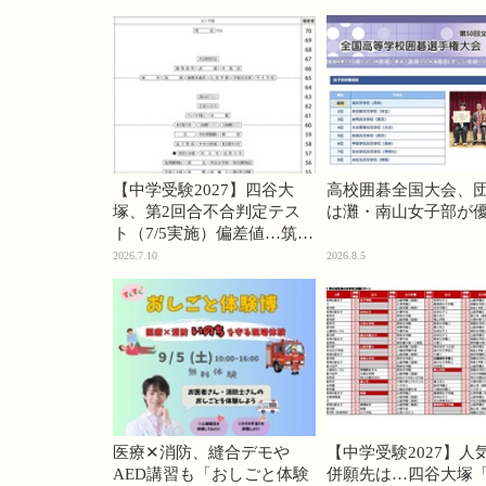
【中学受験2027】四谷大
高校囲碁全国大会、
塚、第2回合不合判定テス
は灘・南山女子部が
ト（7/5実施）偏差値…筑駒
74・桜蔭70＜PR＞
2026.7.10
2026.8.5
医療✕消防、縫合デモや
【中学受験2027】人
AED講習も「おしごと体験
併願先は…四谷大塚「