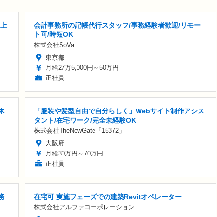
以上
会計事務所の記帳代行スタッフ/事務経験者歓迎/リモー
ト可/時短OK
株式会社SoVa
東京都
月給27万5,000円～50万円
正社員
休
「服装や髪型自由で自分らしく」Webサイト制作アシス
タント/在宅ワーク/完全未経験OK
株式会社TheNewGate「15372」
大阪府
月給30万円～70万円
正社員
務
在宅可 実施フェーズでの建築Revitオペレーター
株式会社アルファコーポレーション