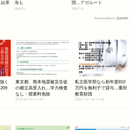
」結果
海も
開…アガルート
2026.8.5
2026.7.21
Recommended by
強く
東京都、熊本地震被災生徒
私立医学部なら初年度810
209
の都立高受入れ…学力検査
万円を無利子で貸与…重田
なし・授業料免除
教育財団
2026.8.6 Thu 11:45
2026.7.21 Tue 14:45