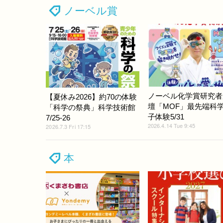
ノーベル賞
ノーベル化学賞研究者
【夏休み2026】約70の体験
壇「MOF」最先端科
「科学の祭典」科学技術館
子体験5/31
7/25-26
2026.4.14 Tue 9:45
2026.7.3 Fri 17:15
本