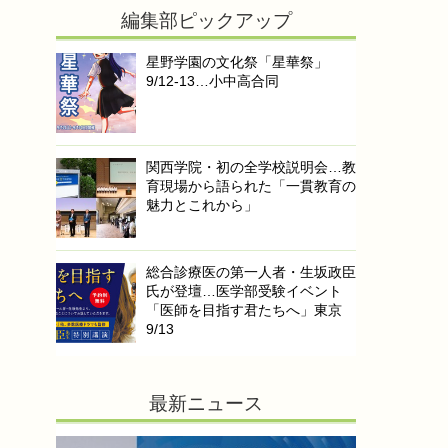
編集部ピックアップ
星野学園の文化祭「星華祭」
9/12-13…小中高合同
関西学院・初の全学校説明会…教
育現場から語られた「一貫教育の
魅力とこれから」
総合診療医の第一人者・生坂政臣
氏が登壇…医学部受験イベント
「医師を目指す君たちへ」東京
9/13
最新ニュース