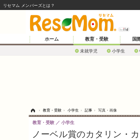
リセマム メンバーズ
ホーム
教育・受験
国
未就学児
小学生
ホーム
›
教育・受験
›
小学生
›
記事
›
写真・画像
教育・受験
小学生
ノーベル賞のカタリン・カ