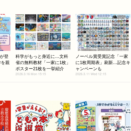
が登
科学がもっと身近に…文科
ノーベル賞受賞記念「一家
学を親
省の無料教材「一家に1枚」
に1枚周期表」刷新…記念キ
ポスター21枚を一挙紹介
ャンペーンも
2026.3.16 Mon 15:15
2026.3.11 Wed 12:15