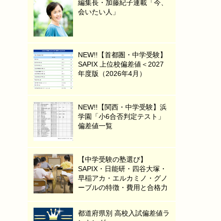
編集長・加藤紀子連載「今、
会いたい人」
NEW!!【首都圏・中学受験】
SAPIX 上位校偏差値＜2027
年度版（2026年4月）
NEW!!【関西・中学受験】浜
学園「小6合否判定テスト」
偏差値一覧
【中学受験の塾選び】
SAPIX・日能研・四谷大塚・
早稲アカ・エルカミノ・グノ
ーブルの特徴・費用と合格力
都道府県別 高校入試偏差値ラ