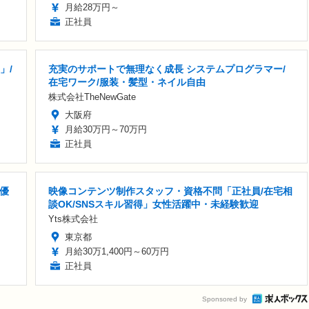
月給28万円～
正社員
」/
充実のサポートで無理なく成長 システムプログラマー/
在宅ワーク/服装・髪型・ネイル自由
株式会社TheNewGate
大阪府
月給30万円～70万円
正社員
優
映像コンテンツ制作スタッフ・資格不問「正社員/在宅相
談OK/SNSスキル習得」女性活躍中・未経験歓迎
Yts株式会社
東京都
月給30万1,400円～60万円
正社員
Sponsored by