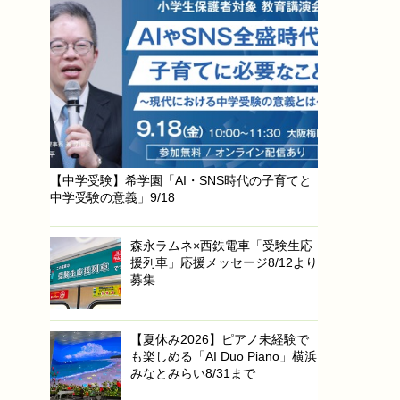
【中学受験】希学園「AI・SNS時代の子育てと
中学受験の意義」9/18
森永ラムネ×西鉄電車「受験生応
援列車」応援メッセージ8/12より
募集
【夏休み2026】ピアノ未経験で
も楽しめる「AI Duo Piano」横浜
みなとみらい8/31まで