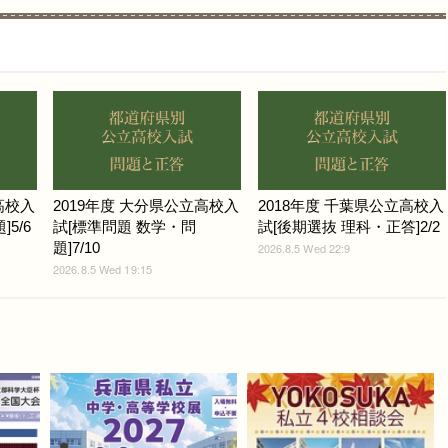
高校入
2019年度 大分県公立高校入
2018年度 千葉県公立高校入
5/6
試[標準問題 数学・問
試[後期選抜 理科・正答]2/2
題]7/10
2026.8.5 Wed 22:9
2026.8.5 Wed 19:15