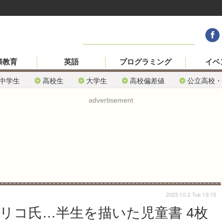
際教育
英語
プログラミング
イベ
中学生
高校生
大学生
高校偏差値
公立高校・
advertisement
2023.10.3 Tue 19:15
リコ氏…半生を描いた児童書 4枚