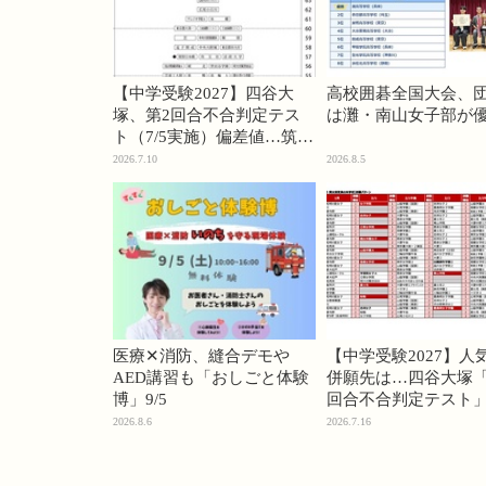
【中学受験2027】四谷大
高校囲碁全国大会、
塚、第2回合不合判定テス
は灘・南山女子部が
ト（7/5実施）偏差値…筑駒
74・桜蔭70＜PR＞
2026.7.10
2026.8.5
医療✕消防、縫合デモや
【中学受験2027】人
AED講習も「おしごと体験
併願先は…四谷大塚「
博」9/5
回合不合判定テスト
2026.8.6
2026.7.16