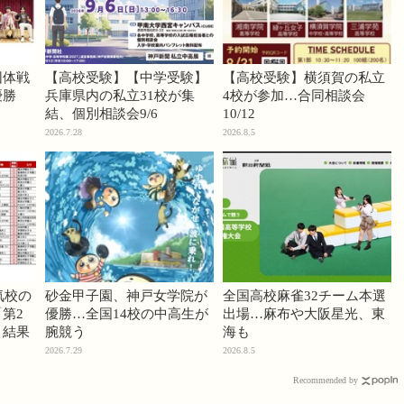
団体戦
【高校受験】【中学受験】
【高校受験】横須賀の私立
優勝
兵庫県内の私立31校が集
4校が参加…合同相談会
結、個別相談会9/6
10/12
2026.7.28
2026.8.5
気校の
砂金甲子園、神戸女学院が
全国高校麻雀32チーム本選
第2
優勝…全国14校の中高生が
出場…麻布や大阪星光、東
」結果
腕競う
海も
2026.7.29
2026.8.5
Recommended by