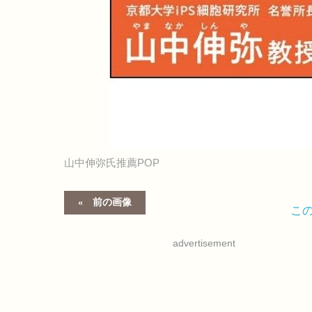
山中伸弥氏推薦POP
前の画像
こ
advertisement