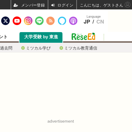
ログイン
こんにちは、ゲストさん
Language
JP
/
CN
ント
大学受験 by 東進
過去問
ミツカル学び
ミツカル教育通信
advertisement