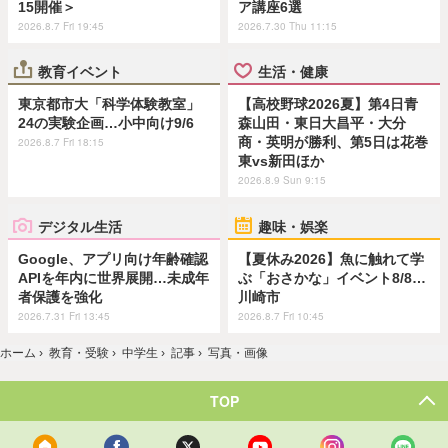
15開催＞
ア講座6選
2026.8.7 Fri 19:45
2026.7.30 Thu 11:15
教育イベント
生活・健康
東京都市大「科学体験教室」
【高校野球2026夏】第4日青
24の実験企画…小中向け9/6
森山田・東日大昌平・大分
商・英明が勝利、第5日は花巻
2026.8.7 Fri 18:15
東vs新田ほか
2026.8.9 Sun 9:15
デジタル生活
趣味・娯楽
Google、アプリ向け年齢確認
【夏休み2026】魚に触れて学
APIを年内に世界展開…未成年
ぶ「おさかな」イベント8/8…
者保護を強化
川崎市
2026.7.31 Fri 13:45
2026.8.7 Fri 10:45
ホーム
›
教育・受験
›
中学生
›
記事
›
写真・画像
TOP