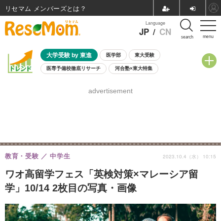
リセマム メンバーズ
Language
JP
/
CN
menu
search
大学受験 by 東進
医学部
東大受験
医専予備校徹底リサーチ
河合塾×東大特集
親子で考える大学選び
高校受験
中学受験
小学校受験
advertisement
共通テスト
夏休み
8月開催学校説明会・相談会
8月開催イベント・WS
全国公立高校 過去問
人気記事
自由研究教材（小学生向け）
自由研究教材（中学生向け）
ランキング
教育・受験
中学生
2023.10.4（水） 10:15
ワオ高留学フェス「英検対策×マレーシア留
学」10/14 2枚目の写真・画像