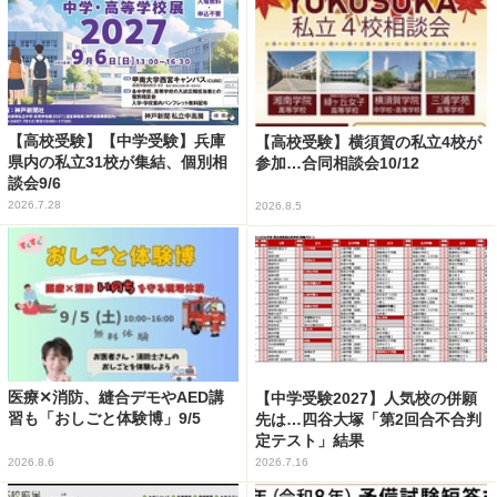
【高校受験】【中学受験】兵庫
【高校受験】横須賀の私立4校が
県内の私立31校が集結、個別相
参加…合同相談会10/12
談会9/6
2026.7.28
2026.8.5
医療✕消防、縫合デモやAED講
【中学受験2027】人気校の併願
習も「おしごと体験博」9/5
先は…四谷大塚「第2回合不合判
定テスト」結果
2026.8.6
2026.7.16