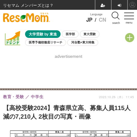
リセマム メンバーズ
Language
JP
/
CN
menu
search
大学受験 by 東進
医学部
東大受験
医専予備校徹底リサーチ
河合塾×東大特集
親子で考える大学選び
高校受験
中学受験
小学校受験
advertisement
共通テスト
夏休み
8月開催学校説明会・相談会
8月開催イベント・WS
全国公立高校 過去問
人気記事
自由研究教材（小学生向け）
自由研究教材（中学生向け）
ランキング
教育・受験
中学生
2023.10.26（木） 11:45
【高校受験2024】青森県立高、募集人員115人
減の7,210人 2枚目の写真・画像