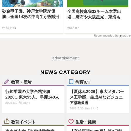
砂金甲子園、神戸女学院が優
全国高校麻雀32チーム本選出
勝…全国14校の中高生が腕競う
場…麻布や大阪星光、東海も
2026.7.29
2026.8.5
Recommended by
advertisement
NEWS CATEGORY
教育・受験
教育ICT
行知学園の大学合格実績
【夏休み2026】東大メタバー
2026…東大55人、早慶149人
ス工学部、生成AIなどジュニ
ア講座6選
2026.8.7 Fri 18:45
2026.7.30 Thu 11:15
教育イベント
生活・健康