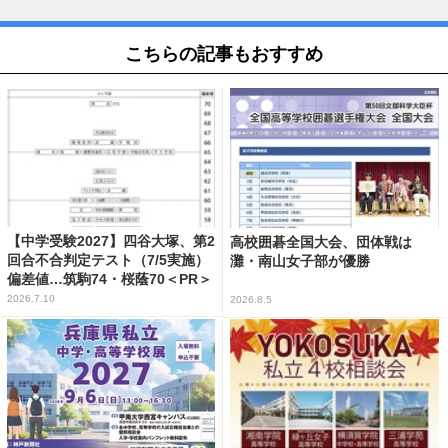
こちらの記事もおすすめ
【中学受験2027】四谷大塚、第2
高校囲碁全国大会、団体戦は
回合不合判定テスト（7/5実施）
灘・南山女子部が優勝
偏差値…筑駒74・桜蔭70＜PR＞
2026.7.10
2026.8.5