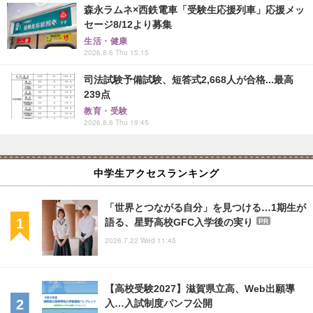
森永ラムネ×西鉄電車「受験生応援列車」応援メッ
セージ8/12より募集
生活・健康
2026.8.6 Thu 15:15
司法試験予備試験、短答式2,668人が合格...最高
239点
教育・受験
2026.8.6 Thu 19:45
中学生アクセスランキング
「世界とつながる自分」を見つける…1期生が
語る、星野高校GFC入学後の実り
PR
2026.7.22 Wed 11:45
【高校受験2027】滋賀県立高、Web出願導
入…入試制度パンフ公開