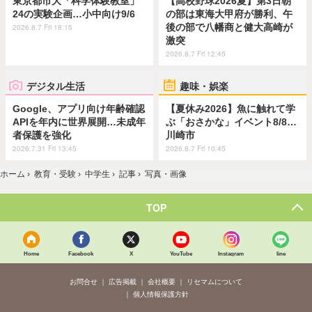
東京都市大「科学体験教室」
【高校野球2026夏】第3日朝
24の実験企画…小中向け9/6
の部は東海大甲府が勝利、午
後の部で八幡商と健大高崎が
2026.8.7 Fri 18:15
激突
2026.8.7 Fri 12:45
デジタル生活
趣味・娯楽
Google、アプリ向け年齢確認
【夏休み2026】魚に触れて学
APIを年内に世界展開…未成年
ぶ「おさかな」イベント8/8…
者保護を強化
川崎市
2026.7.31 Fri 13:45
2026.8.7 Fri 10:45
ホーム
›
教育・受験
›
中学生
›
記事
›
写真・画像
TOP
Home
Facebook
X
YouTube
Instagram
line
お問合せ
広告掲載
会社概要
リセマムについて
個人情報保護方針