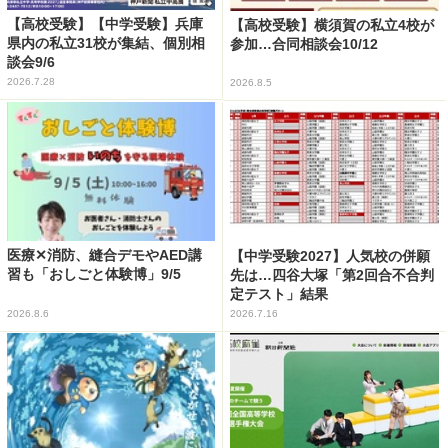
【高校受験】【中学受験】兵庫
【高校受験】横須賀の私立4校が
県内の私立31校が集結、個別相
参加…合同相談会10/12
談会9/6
2026.7.28
2026.8.5
医療✕消防、縫合デモやAED講
【中学受験2027】人気校の併願
習も「おしごと体験博」9/5
先は…四谷大塚「第2回合不合判
定テスト」結果
2026.8.6
2026.7.16