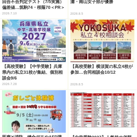
回合不合判定テスト（7/5実施）
灘・南山女子部が優勝
偏差値…筑駒74・桜蔭70＜PR＞
2026.7.10
2026.8.5
【高校受験】【中学受験】兵庫
【高校受験】横須賀の私立4校が
県内の私立31校が集結、個別相
参加…合同相談会10/12
談会9/6
2026.7.28
2026.8.5
医療✕消防、縫合デモやAED講