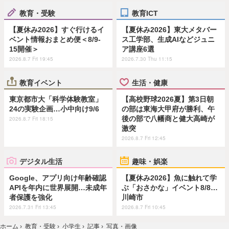
教育・受験
教育ICT
【夏休み2026】すぐ行けるイ
【夏休み2026】東大メタバー
ベント情報おまとめ便＜8/9-
ス工学部、生成AIなどジュニ
15開催＞
ア講座6選
2026.8.7 Fri 19:45
2026.7.30 Thu 11:15
教育イベント
生活・健康
東京都市大「科学体験教室」
【高校野球2026夏】第3日朝
24の実験企画…小中向け9/6
の部は東海大甲府が勝利、午
後の部で八幡商と健大高崎が
2026.8.7 Fri 18:15
激突
2026.8.7 Fri 12:45
デジタル生活
趣味・娯楽
Google、アプリ向け年齢確認
【夏休み2026】魚に触れて学
APIを年内に世界展開…未成年
ぶ「おさかな」イベント8/8…
者保護を強化
川崎市
2026.7.31 Fri 13:45
2026.8.7 Fri 10:45
ホーム
›
教育・受験
›
小学生
›
記事
›
写真・画像