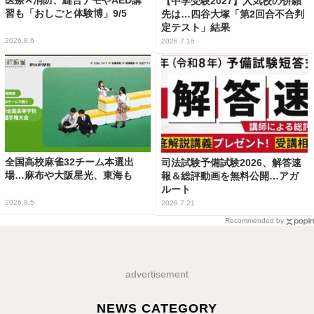
【中学受験2027】人気校の併願
習も「おしごと体験博」9/5
先は…四谷大塚「第2回合不合判
定テスト」結果
2026.8.6
2026.7.16
全国高校麻雀32チーム本選出
司法試験予備試験2026、解答速
場…麻布や大阪星光、東海も
報＆総評動画を無料公開…アガ
ルート
2026.8.5
2026.7.21
Recommended by
advertisement
NEWS CATEGORY