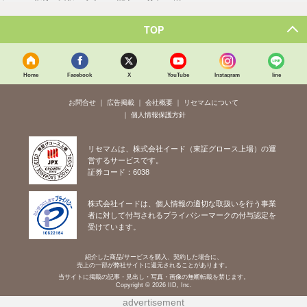
TOP
Home
Facebook
X
YouTube
Instagram
line
お問合せ
広告掲載
会社概要
リセマムについて
個人情報保護方針
リセマムは、株式会社イード（東証グロース上場）の運
営するサービスです。
証券コード：6038
株式会社イードは、個人情報の適切な取扱いを行う事業
者に対して付与されるプライバシーマークの付与認定を
受けています。
紹介した商品/サービスを購入、契約した場合に、
売上の一部が弊社サイトに還元されることがあります。
当サイトに掲載の記事・見出し・写真・画像の無断転載を禁じます。
Copyright © 2026 IID, Inc.
advertisement