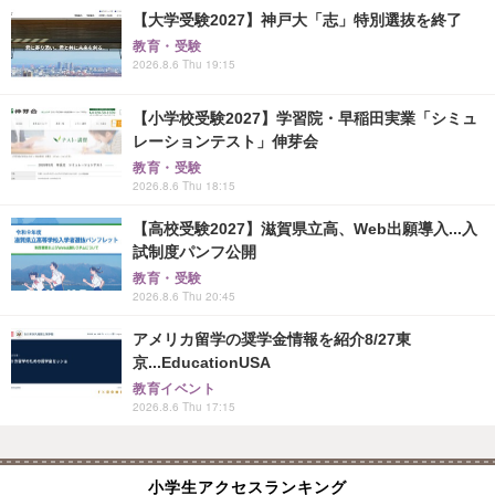
【大学受験2027】神戸大「志」特別選抜を終了
教育・受験
2026.8.6 Thu 19:15
【小学校受験2027】学習院・早稲田実業「シミュ
レーションテスト」伸芽会
教育・受験
2026.8.6 Thu 18:15
【高校受験2027】滋賀県立高、Web出願導入...入
試制度パンフ公開
教育・受験
2026.8.6 Thu 20:45
アメリカ留学の奨学金情報を紹介8/27東
京...EducationUSA
教育イベント
2026.8.6 Thu 17:15
小学生アクセスランキング