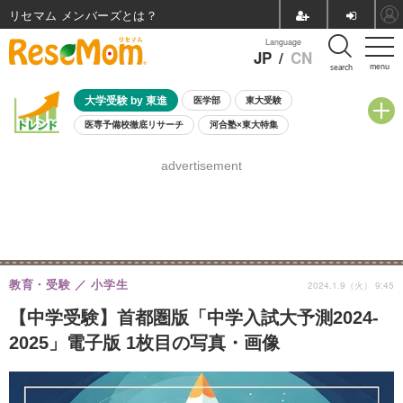
リセマム メンバーズ
Language
JP
/
CN
menu
search
大学受験 by 東進
医学部
東大受験
医専予備校徹底リサーチ
河合塾×東大特集
親子で考える大学選び
高校受験
中学受験
小学校受験
advertisement
共通テスト
夏休み
8月開催学校説明会・相談会
8月開催イベント・WS
全国公立高校 過去問
人気記事
自由研究教材（小学生向け）
自由研究教材（中学生向け）
ランキング
教育・受験
小学生
2024.1.9（火） 9:45
【中学受験】首都圏版「中学入試大予測2024-
2025」電子版 1枚目の写真・画像