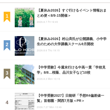
【夏休み2026】すぐ行けるイベント情報おま
とめ便＜8/9-15開催＞
2026.8.7 Fri 19:45
【夏休み2026】村山斉氏が公開講義、小中学
生のための大学講義スクール9月開校
2026.8.6 Thu 19:15
【中学受験】今週末行ける中高一貫「学校見
学」8/8…桜蔭、品川女子など10校
2026.8.3 Mon 10:15
【中学受験2027】日能研「予想R4偏差値一
覧」首都圏・関西7月版＜PR＞
2026.7.27 Mon 13:46