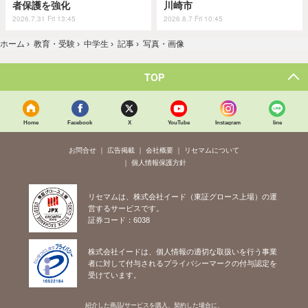
者保護を強化
川崎市
2026.7.31 Fri 13:45
2026.8.7 Fri 10:45
ホーム
›
教育・受験
›
中学生
›
記事
›
写真・画像
TOP
Home
Facebook
X
YouTube
Instagram
line
お問合せ
広告掲載
会社概要
リセマムについて
個人情報保護方針
リセマムは、株式会社イード（東証グロース上場）の運
営するサービスです。
証券コード：6038
株式会社イードは、個人情報の適切な取扱いを行う事業
者に対して付与されるプライバシーマークの付与認定を
受けています。
紹介した商品/サービスを購入、契約した場合に、