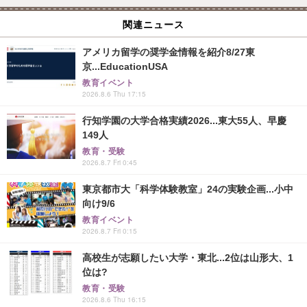
関連ニュース
アメリカ留学の奨学金情報を紹介8/27東
京...EducationUSA
教育イベント
2026.8.6 Thu 17:15
行知学園の大学合格実績2026...東大55人、早慶
149人
教育・受験
2026.8.7 Fri 0:45
東京都市大「科学体験教室」24の実験企画...小中
向け9/6
教育イベント
2026.8.7 Fri 0:15
高校生が志願したい大学・東北...2位は山形大、1
位は?
教育・受験
2026.8.6 Thu 16:15