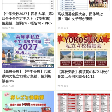
【中学受験2027】四谷大塚、第2
高校囲碁全国大会、団体戦は
回合不合判定テスト（7/5実施）
灘・南山女子部が優勝
偏差値…筑駒74・桜蔭70＜PR＞
2026.7.10
2026.8.5
【高校受験】【中学受験】兵庫
【高校受験】横須賀の私立4校が
県内の私立31校が集結、個別相
参加…合同相談会10/12
談会9/6
2026.7.28
2026.8.5