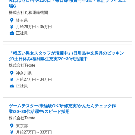
みほぼゼロ/年休120日・毎日帰宅/賞与年3回・東証プライム上
場G
株式会社丸和運輸機関
埼玉県
月給29万円～35万円
正社員
「幅広い男女スタッフが活躍中」/日用品や文房具のピッキン
グ/土日休み/福利厚生充実/20~30代活躍中
株式会社Tetote
神奈川県
月給27万円～34万円
正社員
ゲームテスター/未経験OK/研修充実/かんたんチェック作
業/20~30代活躍中/スピード採用
株式会社Tetote
東京都
月給27万円～33万円