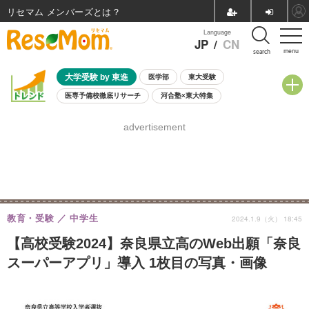
リセマム メンバーズ
Language
JP
/
CN
menu
search
大学受験 by 東進
医学部
東大受験
医専予備校徹底リサーチ
河合塾×東大特集
親子で考える大学選び
高校受験
中学受験
小学校受験
advertisement
共通テスト
夏休み
8月開催学校説明会・相談会
8月開催イベント・WS
全国公立高校 過去問
人気記事
自由研究教材（小学生向け）
自由研究教材（中学生向け）
ランキング
教育・受験
中学生
2024.1.9（火） 18:45
【高校受験2024】奈良県立高のWeb出願「奈良
スーパーアプリ」導入 1枚目の写真・画像