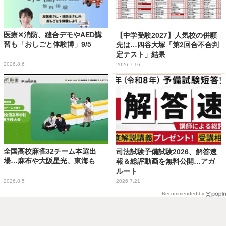
医療✕消防、縫合デモやAED講
【中学受験2027】人気校の併願
習も「おしごと体験博」9/5
先は…四谷大塚「第2回合不合判
定テスト」結果
2026.8.6
2026.7.16
全国高校麻雀32チーム本選出
司法試験予備試験2026、解答速
場…麻布や大阪星光、東海も
報＆総評動画を無料公開…アガ
ルート
2026.8.5
2026.7.21
Recommended by