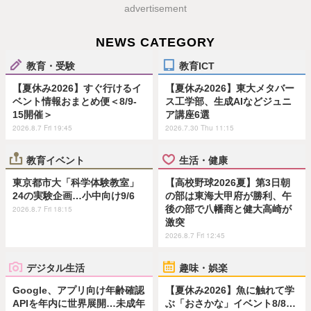
advertisement
NEWS CATEGORY
教育・受験
教育ICT
【夏休み2026】すぐ行けるイ
【夏休み2026】東大メタバー
ベント情報おまとめ便＜8/9-
ス工学部、生成AIなどジュニ
15開催＞
ア講座6選
2026.8.7 Fri 19:45
2026.7.30 Thu 11:15
教育イベント
生活・健康
東京都市大「科学体験教室」
【高校野球2026夏】第3日朝
24の実験企画…小中向け9/6
の部は東海大甲府が勝利、午
後の部で八幡商と健大高崎が
2026.8.7 Fri 18:15
激突
2026.8.7 Fri 12:45
デジタル生活
趣味・娯楽
Google、アプリ向け年齢確認
【夏休み2026】魚に触れて学
APIを年内に世界展開…未成年
ぶ「おさかな」イベント8/8…