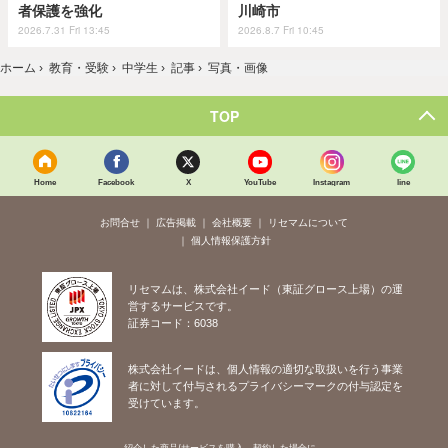
者保護を強化
川崎市
2026.7.31 Fri 13:45
2026.8.7 Fri 10:45
ホーム
›
教育・受験
›
中学生
›
記事
›
写真・画像
TOP
Home
Facebook
X
YouTube
Instagram
line
お問合せ
広告掲載
会社概要
リセマムについて
個人情報保護方針
リセマムは、株式会社イード（東証グロース上場）の運
営するサービスです。
証券コード：6038
株式会社イードは、個人情報の適切な取扱いを行う事業
者に対して付与されるプライバシーマークの付与認定を
受けています。
紹介した商品/サービスを購入、契約した場合に、