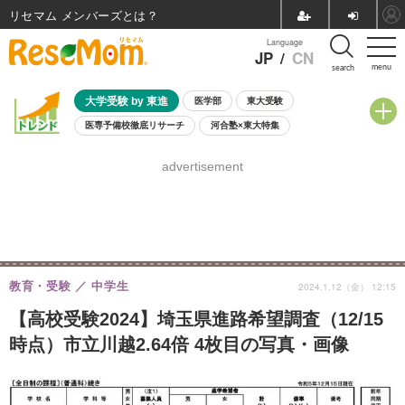
リセマム メンバーズ
Language
JP
/
CN
menu
search
大学受験 by 東進
医学部
東大受験
医専予備校徹底リサーチ
河合塾×東大特集
親子で考える大学選び
高校受験
中学受験
小学校受験
advertisement
共通テスト
夏休み
8月開催学校説明会・相談会
8月開催イベント・WS
全国公立高校 過去問
人気記事
自由研究教材（小学生向け）
自由研究教材（中学生向け）
ランキング
教育・受験
中学生
2024.1.12（金） 12:15
【高校受験2024】埼玉県進路希望調査（12/15
時点）市立川越2.64倍 4枚目の写真・画像