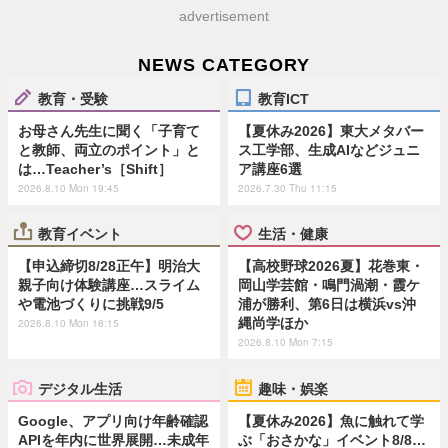
advertisement
NEWS CATEGORY
教育・受験
教育ICT
お母さん先生に聞く「子育て
【夏休み2026】東大メタバー
と教師、両立のポイント」と
ス工学部、生成AIなどジュニ
は…Teacher’s［Shift］
ア講座6選
2026.8.10 Mon 19:45
2026.7.30 Thu 11:15
教育イベント
生活・健康
【申込締切8/28正午】明治大
【高校野球2026夏】花巻東・
親子向け体験講座…スライム
岡山学芸館・鳴門渦潮・霞ケ
や電池づくりに挑戦9/5
浦が勝利、第6日は横浜vs沖
縄尚学ほか
2026.8.10 Mon 18:15
2026.8.10 Mon 7:15
デジタル生活
趣味・娯楽
Google、アプリ向け年齢確認
【夏休み2026】魚に触れて学
APIを年内に世界展開…未成年
ぶ「おさかな」イベント8/8…