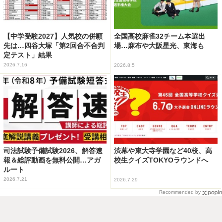
【中学受験2027】人気校の併願
全国高校麻雀32チーム本選出
先は…四谷大塚「第2回合不合判
場…麻布や大阪星光、東海も
定テスト」結果
2026.7.16
2026.8.5
司法試験予備試験2026、解答速
渋幕や東大寺学園など40校、高
報＆総評動画を無料公開…アガ
校生クイズTOKYOラウンドへ
ルート
2026.7.21
2026.7.29
Recommended by