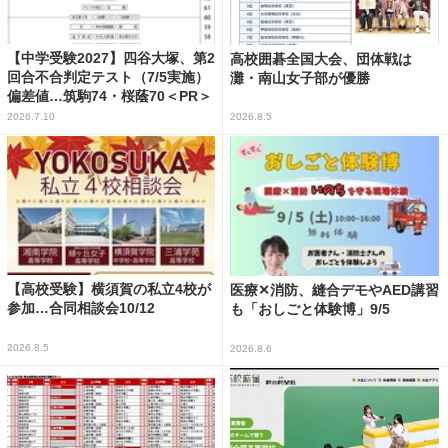
【中学受験2027】四谷大塚、第2
高校囲碁全国大会、団体戦は
回合不合判定テスト（7/5実施）
灘・南山女子部が優勝
偏差値…筑駒74・桜蔭70＜PR＞
2026.7.10
2026.8.5
【高校受験】横須賀の私立4校が
医療✕消防、縫合デモやAED講習
参加…合同相談会10/12
も「おしごと体験博」9/5
2026.8.5
2026.8.6