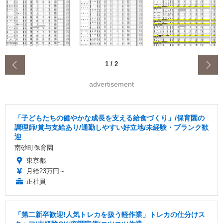
‹
1
/
2
advertisement
「子どもたちの健やかな成長を支える給食づくり」/保育園の
調理師/賞与支給あり/通勤しやすい好立地/未経験・ブランク歓
迎
南砂町保育園
東京都
月給23万円～
正社員
「第二新卒歓迎!人気トレカを扱う軽作業」トレカの仕分けス