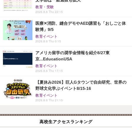
文学部は一般選抜も拡大
教育・受験
2026.8.6 Thu 22:15
医療✕消防、縫合デモやAED講習も「おしごと体
験博」9/5
教育イベント
2026.8.6 Thu 0:15
アメリカ留学の奨学金情報を紹介8/27東
京...EducationUSA
教育イベント
2026.8.6 Thu 17:15
【夏休み2026】巨人Gタウンで自由研究、世界の
野球文化学ぶイベント8/15-16
教育イベント
2026.8.6 Thu 21:15
高校生アクセスランキング