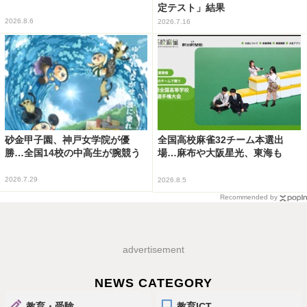
定テスト」結果
2026.8.6
2026.7.16
砂金甲子園、神戸女学院が優
全国高校麻雀32チーム本選出
勝…全国14校の中高生が腕競う
場…麻布や大阪星光、東海も
2026.7.29
2026.8.5
Recommended by
advertisement
NEWS CATEGORY
教育・受験
教育ICT