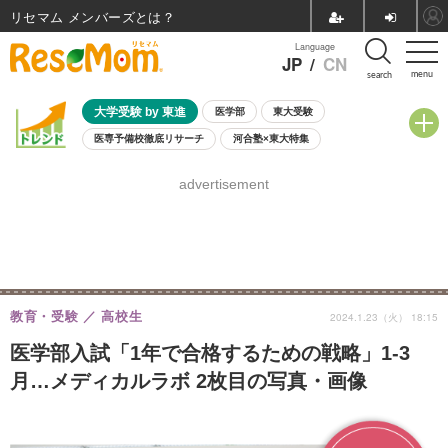
リセマム メンバーズ
Language
JP
/
CN
menu
search
大学受験 by 東進
医学部
東大受験
医専予備校徹底リサーチ
河合塾×東大特集
親子で考える大学選び
高校受験
中学受験
小学校受験
advertisement
共通テスト
夏休み
8月開催学校説明会・相談会
8月開催イベント・WS
全国公立高校 過去問
人気記事
自由研究教材（小学生向け）
自由研究教材（中学生向け）
ランキング
教育・受験
高校生
2024.1.23（火） 18:15
医学部入試「1年で合格するための戦略」1-3
月…メディカルラボ 2枚目の写真・画像