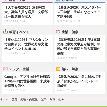
【大学受験2027】京都府立
【夏休み2026】東大メタバー
大、募集人員を増員…文学部
ス工学部、生成AIなどジュニ
は一般選抜も拡大
ア講座6選
2026.8.7 Fri 16:15
2026.7.30 Thu 11:15
教育イベント
生活・健康
【夏休み2026】巨人Gタウン
【高校野球2026夏】第3日朝
で自由研究、世界の野球文化
の部は東海大甲府が勝利、午
学ぶイベント8/15-16
後の部で八幡商と健大高崎が
激突
2026.8.7 Fri 15:15
2026.8.7 Fri 12:45
デジタル生活
趣味・娯楽
Google、アプリ向け年齢確認
【夏休み2026】魚に触れて学
APIを年内に世界展開…未成年
ぶ「おさかな」イベント8/8…
者保護を強化
川崎市
2026.7.31 Fri 13:45
2026.8.7 Fri 10:45
ホーム
›
教育・受験
›
高校生
›
記事
›
写真・画像