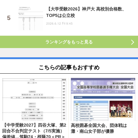
【大学受験2026】神戸大 高校別合格数、
TOP5は公立校
2026.6.12 Fri 9:45
ランキングをもっと見る
こちらの記事もおすすめ
【中学受験2027】四谷大塚、第2
高校囲碁全国大会、団体戦は
回合不合判定テスト（7/5実施）
灘・南山女子部が優勝
偏差値…筑駒74・桜蔭70＜PR＞