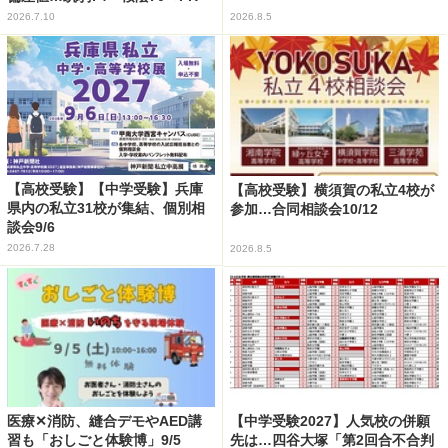
2026.7.10
2026.8.5
【高校受験】【中学受験】兵庫
【高校受験】横須賀の私立4校が
県内の私立31校が集結、個別相
参加…合同相談会10/12
談会9/6
2026.7.28
2026.8.5
医療✕消防、縫合デモやAED講
【中学受験2027】人気校の併願
習も「おしごと体験博」9/5
先は…四谷大塚「第2回合不合判