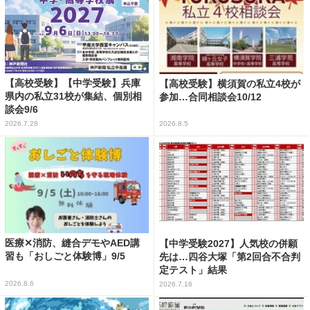
【高校受験】【中学受験】兵庫
【高校受験】横須賀の私立4校が
県内の私立31校が集結、個別相
参加…合同相談会10/12
談会9/6
2026.7.28
2026.8.5
医療✕消防、縫合デモやAED講
【中学受験2027】人気校の併願
習も「おしごと体験博」9/5
先は…四谷大塚「第2回合不合判
定テスト」結果
2026.8.6
2026.7.16