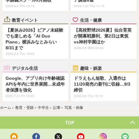
2026.8.6 Thu 19:15
2026.7.30 Thu 11:15
教育イベント
生活・健康
【夏休み2026】ピアノ未経験
【高校野球2026夏】仙台育英
でも楽しめる「AI Duo
が開幕戦勝利、第2日は東筑
Piano」横浜みなとみらい
vs神村学園ほか
8/31まで
2026.8.5 Wed 20:32
2026.8.6 Thu 19:45
デジタル生活
趣味・娯楽
Google、アプリ向け年齢確認
ドラえもん短歌、入選作は
APIを年内に世界展開…未成年
11/20発売の新刊に収録…9/3
者保護を強化
締切
2026.7.31 Fri 13:45
2026.8.6 Thu 15:15
ホーム
›
教育・受験
›
中学生
›
記事
›
写真・画像
TOP