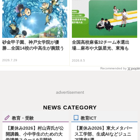
砂金甲子園、神戸女学院が優
全国高校麻雀32チーム本選出
勝…全国14校の中高生が腕競う
場…麻布や大阪星光、東海も
2026.7.29
2026.8.5
Recommended by
advertisement
NEWS CATEGORY
教育・受験
教育ICT
【夏休み2026】村山斉氏が公
【夏休み2026】東大メタバー
開講義、小中学生のための大
ス工学部、生成AIなどジュニ
学講義スクール9月開校
ア講座6選