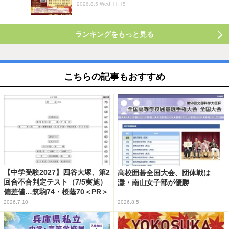
2026.8.5 Wed 11:15
ランキングをもっと見る
こちらの記事もおすすめ
【中学受験2027】四谷大塚、第2
高校囲碁全国大会、団体戦は
回合不合判定テスト（7/5実施）
灘・南山女子部が優勝
偏差値…筑駒74・桜蔭70＜PR＞
2026.7.10
2026.8.5