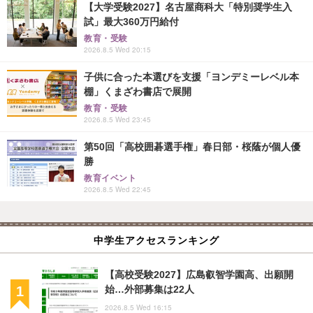
【大学受験2027】名古屋商科大「特別奨学生入
試」最大360万円給付
教育・受験
2026.8.5 Wed 20:15
子供に合った本選びを支援「ヨンデミーレベル本
棚」くまざわ書店で展開
教育・受験
2026.8.5 Wed 23:45
第50回「高校囲碁選手権」春日部・桜蔭が個人優
勝
教育イベント
2026.8.5 Wed 22:45
中学生アクセスランキング
【高校受験2027】広島叡智学園高、出願開
始…外部募集は22人
2026.8.5 Wed 16:15