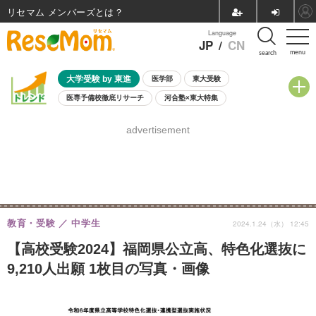
リセマム メンバーズ
Language
JP
/
CN
menu
search
大学受験 by 東進
医学部
東大受験
医専予備校徹底リサーチ
河合塾×東大特集
親子で考える大学選び
高校受験
中学受験
小学校受験
advertisement
共通テスト
夏休み
8月開催学校説明会・相談会
8月開催イベント・WS
全国公立高校 過去問
人気記事
自由研究教材（小学生向け）
自由研究教材（中学生向け）
ランキング
教育・受験
中学生
2024.1.24（水） 12:45
【高校受験2024】福岡県公立高、特色化選抜に
9,210人出願 1枚目の写真・画像