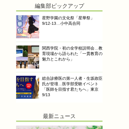
編集部ピックアップ
星野学園の文化祭「星華祭」
9/12-13…小中高合同
関西学院・初の全学校説明会…教
育現場から語られた「一貫教育の
魅力とこれから」
総合診療医の第一人者・生坂政臣
氏が登壇…医学部受験イベント
「医師を目指す君たちへ」東京
9/13
最新ニュース