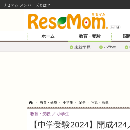
リセマム メンバーズ
ホーム
教育・受験
国
未就学児
小学生
ホーム
›
教育・受験
›
小学生
›
記事
›
写真・画像
教育・受験
小学生
【中学受験2024】開成42