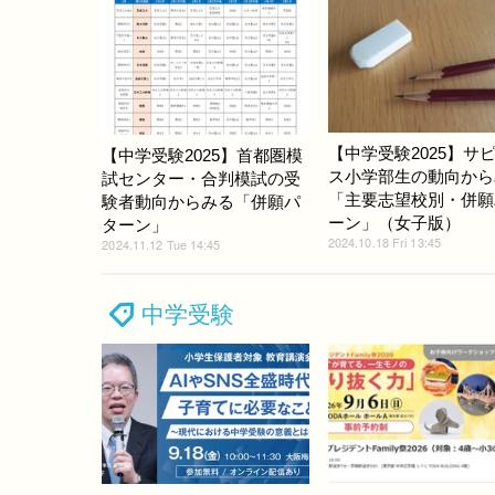
【中学受験2025】サ
【中学受験2025】首都圏模
ス小学部生の動向から
試センター・合判模試の受
「主要志望校別・併願
験者動向からみる「併願パ
ーン」（女子版）
ターン」
2024.10.18 Fri 13:45
2024.11.12 Tue 14:45
中学受験