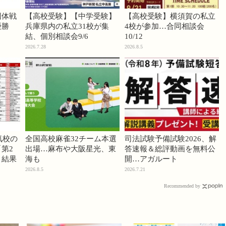
団体戦
【高校受験】【中学受験】
【高校受験】横須賀の私立
優勝
兵庫県内の私立31校が集
4校が参加…合同相談会
結、個別相談会9/6
10/12
2026.7.28
2026.8.5
気校の
全国高校麻雀32チーム本選
司法試験予備試験2026、解
第2
出場…麻布や大阪星光、東
答速報＆総評動画を無料公
」結果
海も
開…アガルート
2026.8.5
2026.7.21
Recommended by