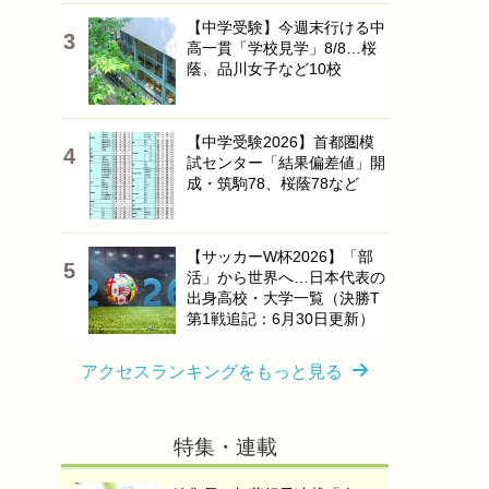
【中学受験】今週末行ける中
高一貫「学校見学」8/8…桜
蔭、品川女子など10校
【中学受験2026】首都圏模
試センター「結果偏差値」開
成・筑駒78、桜蔭78など
【サッカーW杯2026】「部
活」から世界へ…日本代表の
出身高校・大学一覧（決勝T
第1戦追記：6月30日更新）
アクセスランキングをもっと見る
特集・連載