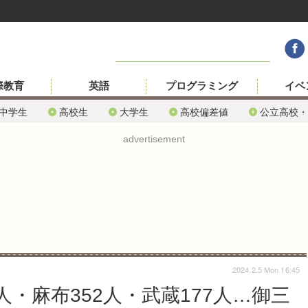
際教育
英語
プログラミング
イベ
中学生
高校生
大学生
高校偏差値
公立高校・
advertisement
2024.2.5 Mon 16:45
4人・麻布352人・武蔵177人…御三