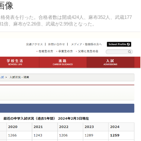
画像
格発表を行った。合格者数は開成424人、麻布352人、武蔵177
倍、麻布が2.26倍、武蔵が2.99倍となった。