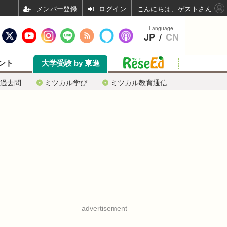
ログイン
こんにちは、ゲストさん
Language
JP
/
CN
ント
大学受験 by 東進
過去問
ミツカル学び
ミツカル教育通信
advertisement