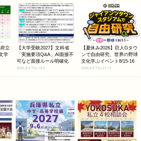
都府立
【大学受験2027】文科省
【夏休み2026】巨人Gタウ
.文学
「実施要項Q&A」AI面接不
ンで自由研究、世界の野球
可など面接ルール明確化
文化学ぶイベント8/15-16
2026.8.6 Thu 19:0
2026.8.6 Thu 21:15