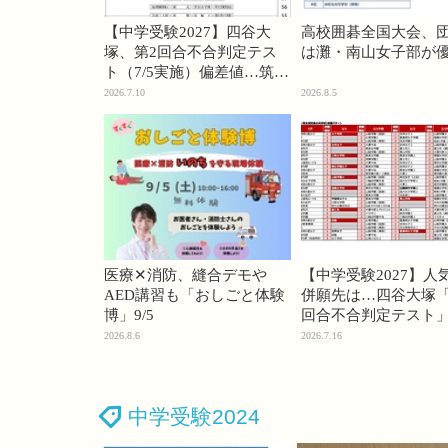
【中学受験2027】四谷大
高校囲碁全国大会、
塚、第2回合不合判定テス
は灘・南山女子部が
ト（7/5実施）偏差値…筑駒
74・桜蔭70＜PR＞
2026.7.10
2026.8.5
医療✕消防、縫合デモや
【中学受験2027】人
AED講習も「おしごと体験
併願先は…四谷大塚「
博」9/5
回合不合判定テスト
2026.8.6
2026.7.16
中学受験2024