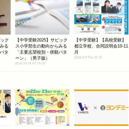
ピック
【中学受験2025】サピック
【中学受験】【高校受験】
みる
ス小学部生の動向からみる
都立学校、合同説明会10-11
パタ
「主要志望校別・併願パタ
月
2024.9.5 Thu 10:15
ーン」（男子版）
2024.10.18 Fri 13:15