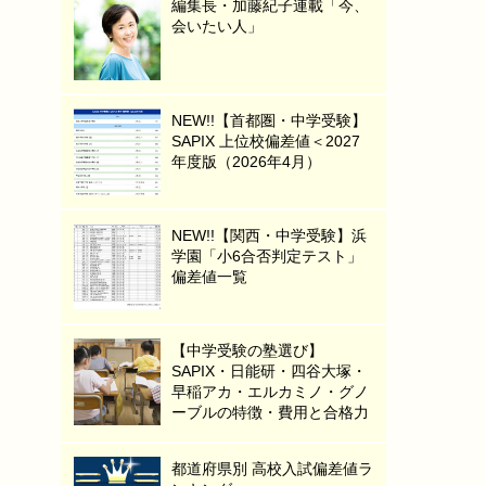
編集長・加藤紀子連載「今、
会いたい人」
NEW!!【首都圏・中学受験】
SAPIX 上位校偏差値＜2027
年度版（2026年4月）
NEW!!【関西・中学受験】浜
学園「小6合否判定テスト」
偏差値一覧
【中学受験の塾選び】
SAPIX・日能研・四谷大塚・
早稲アカ・エルカミノ・グノ
ーブルの特徴・費用と合格力
都道府県別 高校入試偏差値ラ