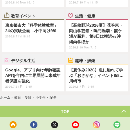
2026.8.10 Mon 15:15
2026.7.30 Thu 11:15
教育イベント
生活・健康
東京都市大「科学体験教室」
【高校野球2026夏】花巻東・
24の実験企画…小中向け9/6
岡山学芸館・鳴門渦潮・霞ケ
浦が勝利、第6日は横浜vs沖
2026.8.7 Fri 18:15
縄尚学ほか
2026.8.10 Mon 7:15
デジタル生活
趣味・娯楽
Google、アプリ向け年齢確認
【夏休み2026】魚に触れて学
APIを年内に世界展開…未成年
ぶ「おさかな」イベント8/8…
者保護を強化
川崎市
2026.7.31 Fri 13:45
2026.8.7 Fri 10:45
ホーム
›
教育・受験
›
小学生
›
記事
TOP