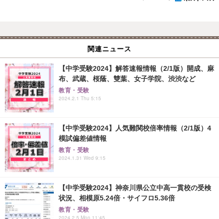
関連ニュース
【中学受験2024】解答速報情報（2/1版）開成、麻
布、武蔵、桜蔭、雙葉、女子学院、渋渋など
教育・受験
2024.2.1 Thu 5:15
【中学受験2024】人気難関校倍率情報（2/1版）4
模試偏差値情報
教育・受験
2024.1.31 Wed 9:15
【中学受験2024】神奈川県公立中高一貫校の受検
状況、相模原5.24倍・サイフロ5.36倍
教育・受験
2024.2.5 Mon 11:45