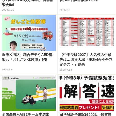
談会9/6
2026.7.28
2026.8.5
医療✕消防、縫合デモやAED講
【中学受験2027】人気校の併願
習も「おしごと体験博」9/5
先は…四谷大塚「第2回合不合判
定テスト」結果
2026.8.6
2026.7.16
全国高校麻雀32チーム本選出
司法試験予備試験2026、解答速