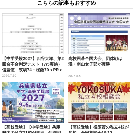
こちらの記事もおすすめ
【中学受験2027】四谷大塚、第2
高校囲碁全国大会、団体戦は
回合不合判定テスト（7/5実施）
灘・南山女子部が優勝
偏差値…筑駒74・桜蔭70＜PR＞
2026.7.10
2026.8.5
【高校受験】【中学受験】兵庫
【高校受験】横須賀の私立4校が
県内の私立31校が集結、個別相
参加…合同相談会10/12