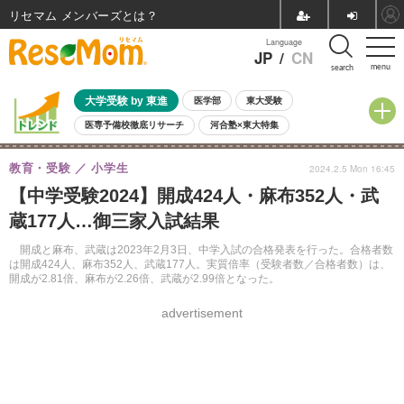
リセマム メンバーズ
Language
JP
/
CN
menu
search
大学受験 by 東進
医学部
東大受験
医専予備校徹底リサーチ
河合塾×東大特集
親子で考える大学選び
高校受験
中学受験
小学校受験
教育・受験
小学生
2024.2.5 Mon 16:45
共通テスト
夏休み
8月開催学校説明会・相談会
【中学受験2024】開成424人・麻布352人・武
8月開催イベント・WS
全国公立高校 過去問
人気記事
蔵177人…御三家入試結果
自由研究教材（小学生向け）
自由研究教材（中学生向け）
ランキング
開成と麻布、武蔵は2023年2月3日、中学入試の合格発表を行った。合格者数
は開成424人、麻布352人、武蔵177人。実質倍率（受験者数／合格者数）は、
開成が2.81倍、麻布が2.26倍、武蔵が2.99倍となった。
advertisement