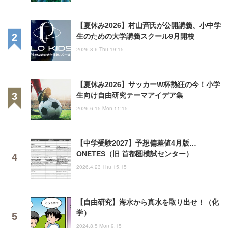
【夏休み2026】村山斉氏が公開講義、小中学
生のための大学講義スクール9月開校
2026.8.6 Thu 19:15
【夏休み2026】サッカーW杯熱狂の今！小学
生向け自由研究テーマアイデア集
2026.6.15 Mon 11:15
【中学受験2027】予想偏差値4月版…
ONETES（旧 首都圏模試センター）
2026.4.23 Thu 15:15
【自由研究】海水から真水を取り出せ！（化
学）
2024.8.5 Mon 9:15