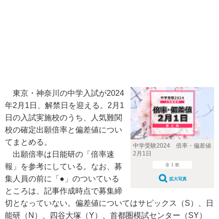
東京・神奈川の中学入試が2024
年2月1日、解禁日を迎える。2月1
日の入試実施校のうち、人気難関
校の確定出願倍率と偏差値につい
てまとめる。
中学受験2024 倍率・偏差値
2月1日
出願倍率は日能研の「倍率速
全 1 枚
報」を参考にしている。なお、募
集人員の前に「●」のついている
拡大写真
ところは、記事作成時点で募集締
切となっていない。偏差値についてはサピックス（S）、日
能研（N）、四谷大塚（Y）、首都圏模試センター（SY）