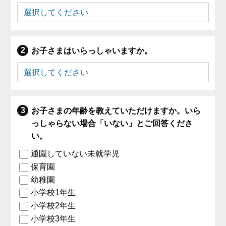
お子さまはいらっしゃいますか。
お子さまの年齢を教えていただけますか。いら
っしゃらない場合「いない」とご回答くださ
い。
通園していない未就学児
保育園
幼稚園
小学校1年生
小学校2年生
小学校3年生