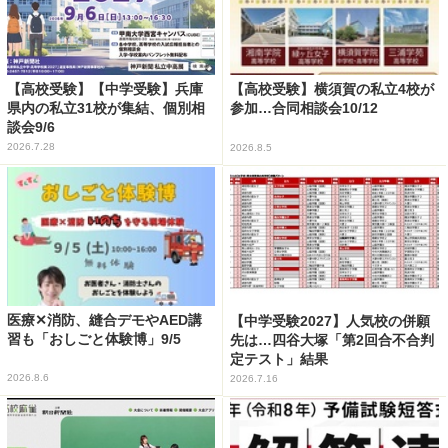
【高校受験】【中学受験】兵庫
【高校受験】横須賀の私立4校が
県内の私立31校が集結、個別相
参加…合同相談会10/12
談会9/6
2026.7.28
2026.8.5
医療✕消防、縫合デモやAED講
【中学受験2027】人気校の併願
習も「おしごと体験博」9/5
先は…四谷大塚「第2回合不合判
定テスト」結果
2026.8.6
2026.7.16