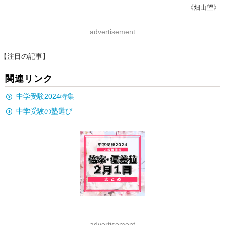
《畑山望》
advertisement
【注目の記事】
関連リンク
中学受験2024特集
中学受験の塾選び
advertisement