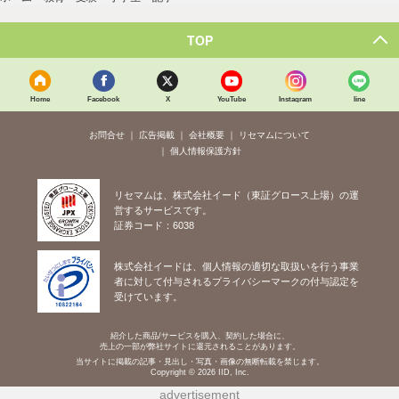
TOP
Home
Facebook
X
YouTube
Instagram
line
お問合せ
広告掲載
会社概要
リセマムについて
個人情報保護方針
リセマムは、株式会社イード（東証グロース上場）の運
営するサービスです。
証券コード：6038
株式会社イードは、個人情報の適切な取扱いを行う事業
者に対して付与されるプライバシーマークの付与認定を
受けています。
紹介した商品/サービスを購入、契約した場合に、
売上の一部が弊社サイトに還元されることがあります。
当サイトに掲載の記事・見出し・写真・画像の無断転載を禁じます。
Copyright © 2026 IID, Inc.
advertisement