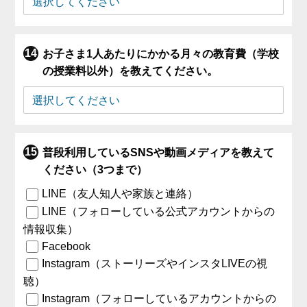
お子さま1人あたりにかかる月々の教育費（学校
の授業料以外）を教えてください。
普段利用しているSNSや動画メディアを教えて
ください（3つまで）
LINE（友人知人や家族と連絡）
LINE（フォローしている公式アカウントからの
情報収集）
Facebook
Instagram（ストーリーズやインスタLIVEの視
聴）
Instagram（フォローしているアカウントからの