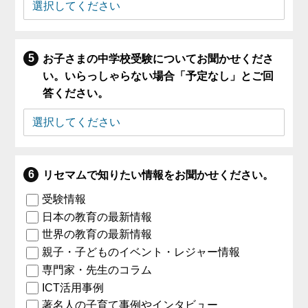
お子さまの中学校受験についてお聞かせくださ
い。いらっしゃらない場合「予定なし」とご回
答ください。
リセマムで知りたい情報をお聞かせください。
受験情報
日本の教育の最新情報
世界の教育の最新情報
親子・子どものイベント・レジャー情報
専門家・先生のコラム
ICT活用事例
著名人の子育て事例やインタビュー