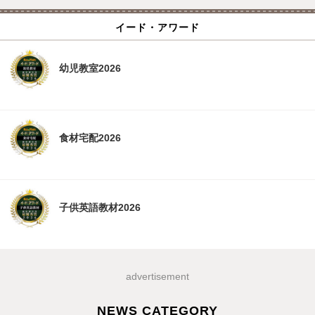
イード・アワード
幼児教室2026
食材宅配2026
子供英語教材2026
advertisement
NEWS CATEGORY