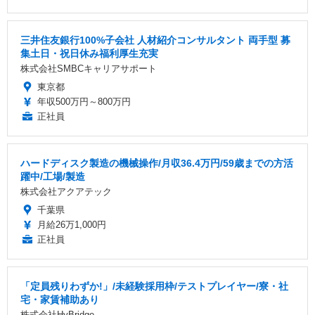
三井住友銀行100%子会社 人材紹介コンサルタント 両手型 募
集土日・祝日休み福利厚生充実
株式会社SMBCキャリアサポート
東京都
年収500万円～800万円
正社員
ハードディスク製造の機械操作/月収36.4万円/59歳までの方活
躍中/工場/製造
株式会社アクアテック
千葉県
月給26万1,000円
正社員
「定員残りわずか!」/未経験採用枠/テストプレイヤー/寮・社
宅・家賃補助あり
株式会社HyBridge