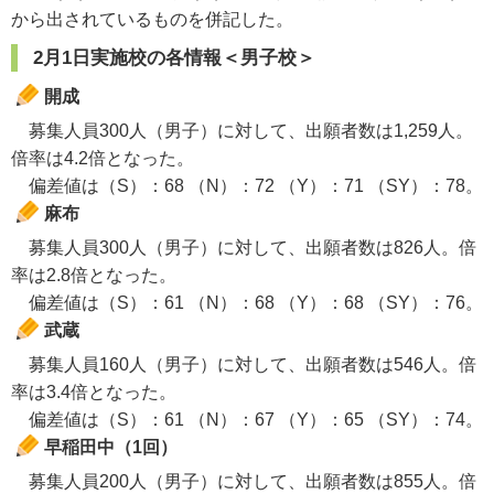
から出されているものを併記した。
2月1日実施校の各情報＜男子校＞
開成
募集人員300人（男子）に対して、出願者数は1,259人。
倍率は4.2倍となった。
偏差値は（S）：68 （N）：72 （Y）：71 （SY）：78。
麻布
募集人員300人（男子）に対して、出願者数は826人。倍
率は2.8倍となった。
偏差値は（S）：61 （N）：68 （Y）：68 （SY）：76。
武蔵
募集人員160人（男子）に対して、出願者数は546人。倍
率は3.4倍となった。
偏差値は（S）：61 （N）：67 （Y）：65 （SY）：74。
早稲田中（1回）
募集人員200人（男子）に対して、出願者数は855人。倍