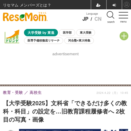
リセマム メンバーズ
Language
JP
/
CN
menu
search
大学受験 by 東進
医学部
東大受験
医専予備校徹底リサーチ
河合塾×東大特集
親子で考える大学選び
高校受験
中学受験
小学校受験
advertisement
共通テスト
夏休み
8月開催学校説明会・相談会
8月開催イベント・WS
全国公立高校 過去問
人気記事
自由研究教材（小学生向け）
自由研究教材（中学生向け）
ランキング
教育・受験
高校生
2024.4.22（月） 10:45
【大学受験2025】文科省「できるだけ多くの教
科・科目」の設定を…旧教育課程履修者へ 2枚
目の写真・画像