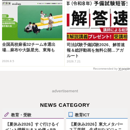
全国高校麻雀32チーム本選出
司法試験予備試験2026、解答速
場…麻布や大阪星光、東海も
報＆総評動画を無料公開…アガ
ルート
2026.8.5
2026.7.21
Recommended by
advertisement
NEWS CATEGORY
教育・受験
教育ICT
【夏休み2026】すぐ行けるイ
【夏休み2026】東大メタバー
ベント情報おまとめ便＜8/9-
ス工学部、生成AIなどジュニ