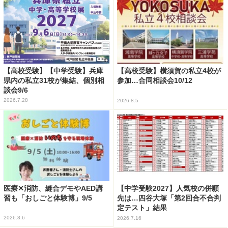
【高校受験】【中学受験】兵庫
【高校受験】横須賀の私立4校が
県内の私立31校が集結、個別相
参加…合同相談会10/12
談会9/6
2026.7.28
2026.8.5
医療✕消防、縫合デモやAED講
【中学受験2027】人気校の併願
習も「おしごと体験博」9/5
先は…四谷大塚「第2回合不合判
定テスト」結果
2026.8.6
2026.7.16