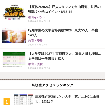
【夏休み2026】巨人Gタウンで自由研究、世界の
野球文化学ぶイベント8/15-16
教育イベント
2026.8.6 Thu 21:15
行知学園の大学合格実績2026...東大55人、早慶
149人
教育・受験
2026.8.7 Fri 0:45
【大学受験2027】京都府立大、募集人員を増員...
文学部は一般選抜も拡大
教育・受験
2026.8.6 Thu 22:15
高校生アクセスランキング
高校生が志願したい大学・東北…2位は山形
大、1位は？