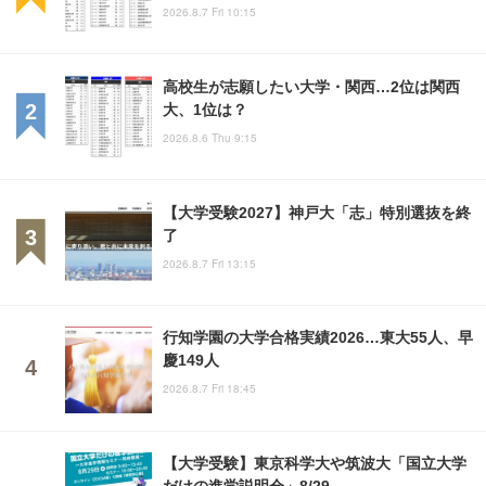
2026.8.7 Fri 10:15
高校生が志願したい大学・関西…2位は関西
大、1位は？
2026.8.6 Thu 9:15
【大学受験2027】神戸大「志」特別選抜を終
了
2026.8.7 Fri 13:15
行知学園の大学合格実績2026…東大55人、早
慶149人
2026.8.7 Fri 18:45
【大学受験】東京科学大や筑波大「国立大学
だけの進学説明会」8/29