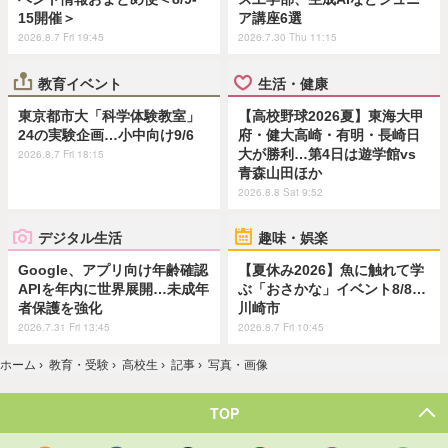
15開催＞
ア講座6選
2026.8.7 Fri 19:45
2026.7.30 Thu 11:15
教育イベント
生活・健康
東京都市大「科学体験教室」
【高校野球2026夏】東海大甲
24の実験企画…小中向け9/6
府・健大高崎・有明・長崎日
大が勝利…第4日は遊学館vs
2026.8.7 Fri 18:15
青森山田ほか
2026.8.8 Sat 9:52
デジタル生活
趣味・娯楽
Google、アプリ向け年齢確認
【夏休み2026】魚に触れて学
APIを年内に世界展開…未成年
ぶ「おさかな」イベント8/8…
者保護を強化
川崎市
2026.7.31 Fri 13:45
2026.8.7 Fri 10:45
ホーム
›
教育・受験
›
高校生
›
記事
›
写真・画像
TOP