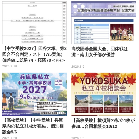
【中学受験2027】四谷大塚、第2
高校囲碁全国大会、団体戦は
回合不合判定テスト（7/5実施）
灘・南山女子部が優勝
偏差値…筑駒74・桜蔭70＜PR＞
2026.7.10
2026.8.5
【高校受験】【中学受験】兵庫
【高校受験】横須賀の私立4校が
県内の私立31校が集結、個別相
参加…合同相談会10/12
談会9/6
2026.7.28
2026.8.5