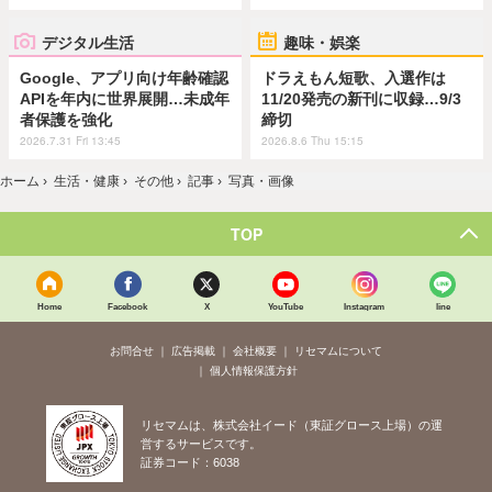
デジタル生活
趣味・娯楽
Google、アプリ向け年齢確認
ドラえもん短歌、入選作は
APIを年内に世界展開…未成年
11/20発売の新刊に収録…9/3
者保護を強化
締切
2026.7.31 Fri 13:45
2026.8.6 Thu 15:15
ホーム
›
生活・健康
›
その他
›
記事
›
写真・画像
TOP
Home
Facebook
X
YouTube
Instagram
line
お問合せ
広告掲載
会社概要
リセマムについて
個人情報保護方針
リセマムは、株式会社イード（東証グロース上場）の運
営するサービスです。
証券コード：6038