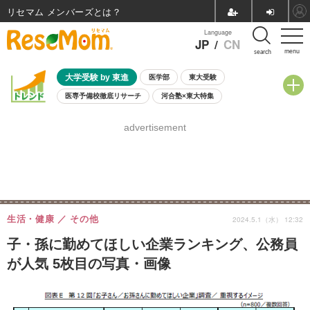
リセマム メンバーズ
Language
JP
/
CN
menu
search
大学受験 by 東進
医学部
東大受験
医専予備校徹底リサーチ
河合塾×東大特集
親子で考える大学選び
高校受験
中学受験
小学校受験
advertisement
共通テスト
夏休み
8月開催学校説明会・相談会
8月開催イベント・WS
全国公立高校 過去問
人気記事
自由研究教材（小学生向け）
自由研究教材（中学生向け）
ランキング
生活・健康
その他
2024.5.1（水） 12:32
子・孫に勤めてほしい企業ランキング、公務員
が人気 5枚目の写真・画像