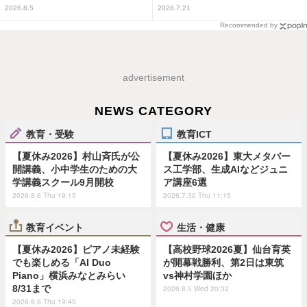
2026.8.5
2026.7.21
Recommended by
advertisement
NEWS CATEGORY
教育・受験
教育ICT
【夏休み2026】村山斉氏が公
【夏休み2026】東大メタバー
開講義、小中学生のための大
ス工学部、生成AIなどジュニ
学講義スクール9月開校
ア講座6選
2026.8.6 Thu 19:15
2026.7.30 Thu 11:15
教育イベント
生活・健康
【夏休み2026】ピアノ未経験
【高校野球2026夏】仙台育英
でも楽しめる「AI Duo
が開幕戦勝利、第2日は東筑
Piano」横浜みなとみらい
vs神村学園ほか
8/31まで
2026.8.5 Wed 20:32
2026.8.6 Thu 19:45