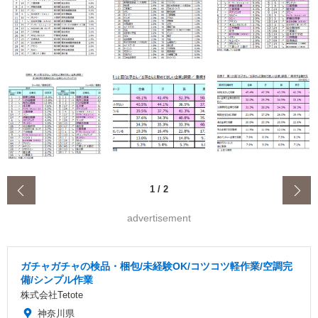
‹
1
/
2
advertisement
ガチャガチャの検品・梱包/未経験OK/コツコツ軽作業/空調完
備/シンプル作業
株式会社Tetote
神奈川県