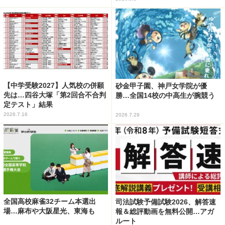
【中学受験2027】人気校の併願
砂金甲子園、神戸女学院が優
先は…四谷大塚「第2回合不合判
勝…全国14校の中高生が腕競う
定テスト」結果
2026.7.16
2026.7.29
全国高校麻雀32チーム本選出
司法試験予備試験2026、解答速
場…麻布や大阪星光、東海も
報＆総評動画を無料公開…アガ
ルート