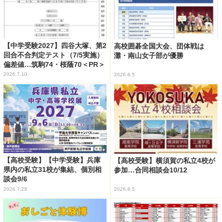
【中学受験2027】四谷大塚、第2
高校囲碁全国大会、団体戦は
回合不合判定テスト（7/5実施）
灘・南山女子部が優勝
偏差値…筑駒74・桜蔭70＜PR＞
2026.7.10
2026.8.5
【高校受験】【中学受験】兵庫
【高校受験】横須賀の私立4校が
県内の私立31校が集結、個別相
参加…合同相談会10/12
談会9/6
2026.7.28
2026.8.5