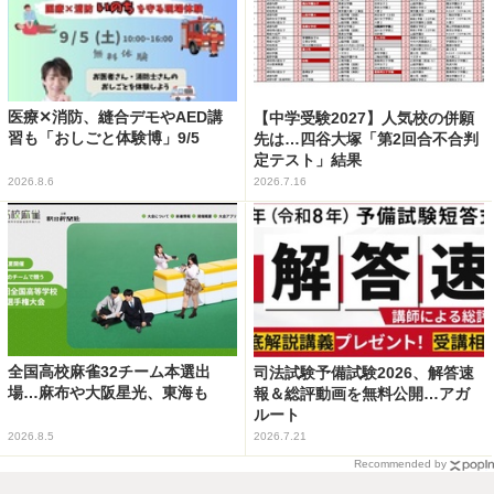
医療✕消防、縫合デモやAED講
【中学受験2027】人気校の併願
習も「おしごと体験博」9/5
先は…四谷大塚「第2回合不合判
定テスト」結果
2026.8.6
2026.7.16
全国高校麻雀32チーム本選出
司法試験予備試験2026、解答速
場…麻布や大阪星光、東海も
報＆総評動画を無料公開…アガ
ルート
2026.8.5
2026.7.21
Recommended by