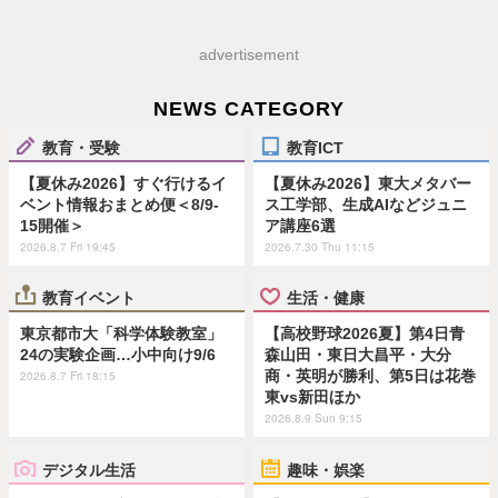
advertisement
NEWS CATEGORY
教育・受験
教育ICT
【夏休み2026】すぐ行けるイ
【夏休み2026】東大メタバー
ベント情報おまとめ便＜8/9-
ス工学部、生成AIなどジュニ
15開催＞
ア講座6選
2026.8.7 Fri 19:45
2026.7.30 Thu 11:15
教育イベント
生活・健康
東京都市大「科学体験教室」
【高校野球2026夏】第4日青
24の実験企画…小中向け9/6
森山田・東日大昌平・大分
商・英明が勝利、第5日は花巻
2026.8.7 Fri 18:15
東vs新田ほか
2026.8.9 Sun 9:15
デジタル生活
趣味・娯楽