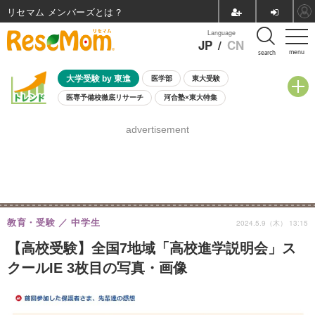
リセマム メンバーズ
Language
JP
/
CN
menu
search
大学受験 by 東進
医学部
東大受験
医専予備校徹底リサーチ
河合塾×東大特集
親子で考える大学選び
高校受験
中学受験
小学校受験
advertisement
共通テスト
夏休み
8月開催学校説明会・相談会
8月開催イベント・WS
全国公立高校 過去問
人気記事
自由研究教材（小学生向け）
自由研究教材（中学生向け）
ランキング
教育・受験
中学生
2024.5.9（木） 13:15
【高校受験】全国7地域「高校進学説明会」ス
クールIE 3枚目の写真・画像