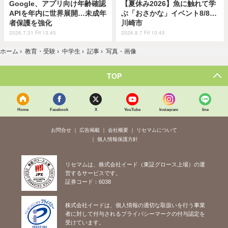
Google、アプリ向け年齢確認
【夏休み2026】魚に触れて学
APIを年内に世界展開…未成年
ぶ「おさかな」イベント8/8…
者保護を強化
川崎市
2026.7.31 Fri 13:45
2026.8.7 Fri 10:45
ホーム
›
教育・受験
›
中学生
›
記事
›
写真・画像
TOP
Home
Facebook
X
YouTube
Instagram
line
お問合せ
広告掲載
会社概要
リセマムについて
個人情報保護方針
リセマムは、株式会社イード（東証グロース上場）の運
営するサービスです。
証券コード：6038
株式会社イードは、個人情報の適切な取扱いを行う事業
者に対して付与されるプライバシーマークの付与認定を
受けています。