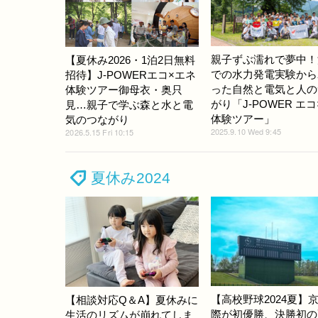
親子ずぶ濡れで夢中！
【夏休み2026・1泊2日無料
での水力発電実験から
招待】J-POWERエコ×エネ
った自然と電気と人の
体験ツアー御母衣・奥只
がり「J-POWER エ
見…親子で学ぶ森と水と電
体験ツアー」
気のつながり
2025.9.10 Wed 9:45
2026.5.15 Fri 10:15
夏休み2024
【高校野球2024夏】
【相談対応Q＆A】夏休みに
際が初優勝、決勝初の
生活のリズムが崩れてしま