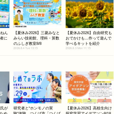
んねん
【夏休み2026】三菱みなと
【夏休み2026】自由研究も
者に
みらい技術館、理科・算数
おでかけも…作って遊んで
のふしぎ教室8/8
学べるキットを紹介
2026.8.4 Tue 13:15
2026.8.3 Mon 11:15
斉氏が
研究者と“ホンモノの実
【夏休み2026】高校生向け
ため
験”体験、つくば市「つくば
探究学習アイデアソン8/18