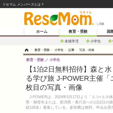
リセマム メンバーズ
ホーム
教育・受験
国
未就学児
小学生
ホーム
›
教育・受験
›
小学生
›
記事
›
写真・画像
教育・受験
小学生
【1泊2日無料招待】森と
る学び旅 J-POWER主催
枚目の写真・画像
J-POWERは、2024年5月17日より「エコ×エ
県・御母衣または、新潟県・奥只見への1泊2日の旅を
組128名）募集している。参加費は無料。申込み受付は