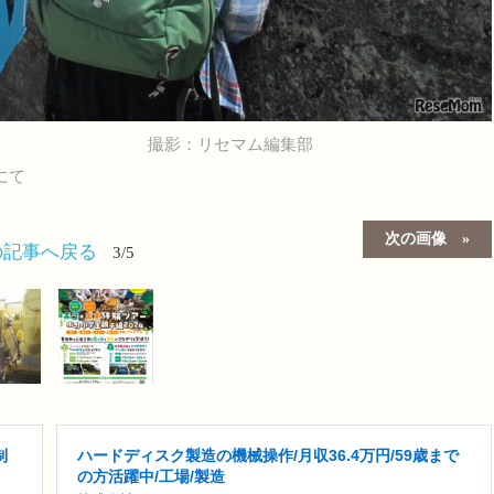
撮影：リセマム編集部
にて
次の画像
の記事へ戻る
3/5
制
ハードディスク製造の機械操作/月収36.4万円/59歳まで
の方活躍中/工場/製造