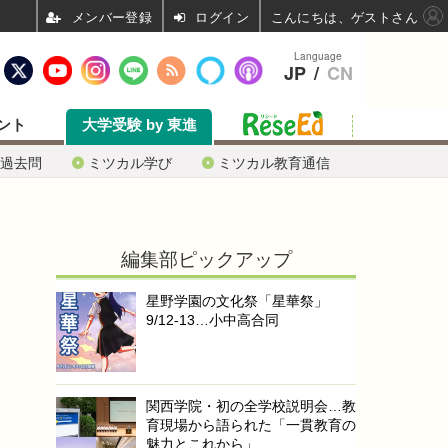
ログイン
こんにちは、ゲストさん
Language
JP
/
CN
ント
大学受験 by 東進
過去問
ミツカル学び
ミツカル教育通信
編集部ピックアップ
星野学園の文化祭「星華祭」
9/12-13…小中高合同
関西学院・初の全学校説明会…教
育現場から語られた「一貫教育の
魅力とこれから」