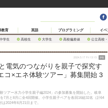
際教育
英語
プログラミング
イベ
中学生
高校生
大学生
高校偏差値
公立高校・
2024.5.17 Fri 13:15
PR
水と電気のつながりを親子で探究す
「エコ×エネ体験ツアー」募集開始 3
ネ体験ツアー水力小学生親子編2024」の参加募集を開始した。岐阜
7月と8月に全4回開催。小学生親子ペアを各回16組32名（計64
2024年6月21日まで。