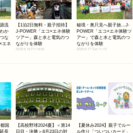
源流
【1泊2日無料・親子招待】
秘境・奥只見へ親子旅…J-
わか
J-POWER「エコ×エネ体験
POWER「エコ×エネ体験ツ
つな
ツアー」森と水と電気のつ
アー」で森と水と電気のつ
コ×エネ
ながりを体験
ながりを体験
2025.5.16 Fri 14:00
2024.9.17 Tue 11:15
京都国
【高校野球2024夏】＜第14
【夏休み2024】親子でルー
延長
日目・決勝＞8月23日の対
ル作り「ついついカード」