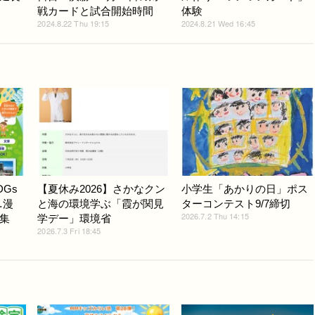
戦カードと試合開始時間
体験
2024.8.22 Thu 19:15
2024.8.21 Wed 16:45
Gs
【夏休み2026】さかなクン
小学生「あかりの日」ポス
…漫
と海の環境学ぶ「霞が関見
ターコンテスト9/7締切
2026.7.2 Thu 14:15
集
学デー」環境省
2026.7.3 Fri 18:45