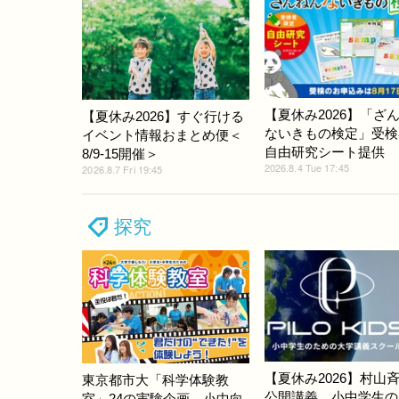
【夏休み2026】「ざ
【夏休み2026】すぐ行ける
ないきもの検定」受検
イベント情報おまとめ便＜
自由研究シート提供
8/9-15開催＞
2026.8.4 Tue 17:45
2026.8.7 Fri 19:45
探究
【夏休み2026】村山
東京都市大「科学体験教
公開講義、小中学生の
室」24の実験企画…小中向