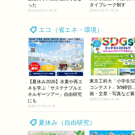
タイブレーク制す
った
2024.8.23 Fri 12:16
2024.8.23 Fri 19:15
エコ（省エネ・環境）
東京工科大「小学生SD
【夏休み2026】水素や再エ
コンテスト」9/9締切
ネを学ぶ「サステナブルエ
画・文章・写真など募
ネルギーツアー」自由研究
2026.7.6 Mon 16:45
にも
2026.7.9 Thu 9:15
夏休み（自由研究）