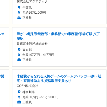
株式会社アクアテック
千葉県
月給26万1,000円
正社員
らオ
障がい者採用/総務部・業務部での事務職/茅場町駅 八丁
堀駅
日東富士製粉株式会社
東京都
年収407万円～447万円
正社員
/髪
未経験からなれる人気ゲームのゲームデバッガー/寮・社
宅・家賃補助あり/資格取得支援あり
GOEN株式会社
神奈川県
月給30万円～51万8,000円
正社員