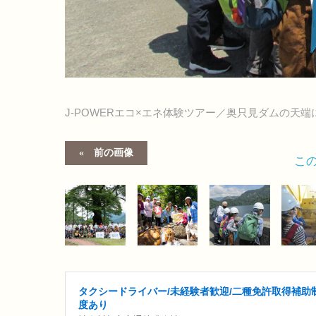
J-POWERエコ×エネ体験ツアー／奥只見ダムの天端
前の画像
こ
タクシードライバー/未経験者歓迎/二種免許取得補助
度あり