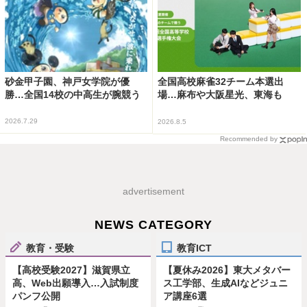
砂金甲子園、神戸女学院が優
全国高校麻雀32チーム本選出
勝…全国14校の中高生が腕競う
場…麻布や大阪星光、東海も
2026.7.29
2026.8.5
Recommended by
advertisement
NEWS CATEGORY
教育・受験
教育ICT
【高校受験2027】滋賀県立
【夏休み2026】東大メタバー
高、Web出願導入…入試制度
ス工学部、生成AIなどジュニ
パンフ公開
ア講座6選