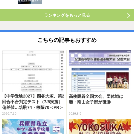
ランキングをもっと見る
こちらの記事もおすすめ
【中学受験2027】四谷大塚、第2
高校囲碁全国大会、団体戦は
回合不合判定テスト（7/5実施）
灘・南山女子部が優勝
偏差値…筑駒74・桜蔭70＜PR＞
2026.7.10
2026.8.5