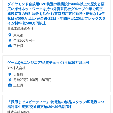
ダイヤモンド合成用CVD装置の機構設計/60年以上の歴史と幅
広い海外ネットワークを持つ外資系商社グループ企業で真空
成膜装置の設計経験を活かす/東京都江東区勤務・転勤なし/年
収目安500万以上×完全週休2日・年間休日125日/フレックスタ
イム制/年収500万円以上
日総工産株式会社
東京都
年収500万円～
正社員
ゲームQAエンジニア/品質チェック/月給30万以上可
Yts株式会社
大阪府
月給29万2,100円～50万円
正社員
「採用までスピーディー」/乾電池の検品スタッフ/即勤務OK/
福利厚生充実/交通費支給/20~30代活躍中
株式会社Tetote