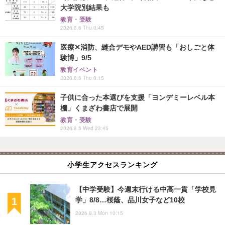
大学院別結果も
教育・受験
2026.8.6 Thu 0:45
医療✕消防、縫合デモやAED講習も「おしごと体
験博」9/5
教育イベント
2026.8.6 Thu 0:15
子供に合った本選びを支援「ヨンデミーレベル本
棚」くまざわ書店で展開
教育・受験
2026.8.5 Wed 23:45
小学生アクセスランキング
【中学受験】今週末行ける中高一貫「学校見
学」8/8…桜蔭、品川女子など10校
2026.8.3 Mon 10:15