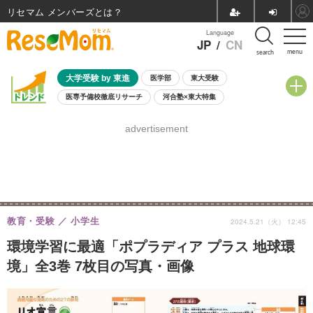
リセマム メンバーズ
Language
JP
/
CN
menu
search
大学受験 by 東進
医学部
東大受験
医専予備校徹底リサーチ
河合塾×東大特集
親子で考える大学選び
高校受験
中学受験
小学校受験
advertisement
共通テスト
夏休み
8月開催学校説明会・相談会
8月開催イベント・WS
全国公立高校 過去問
人気記事
自由研究教材（小学生向け）
自由研究教材（中学生向け）
ランキング
教育・受験
小学生
2024.5.21（火） 12:45
環境学習に最適「ポプラディア プラス 地球環
境」全3巻 7枚目の写真・画像