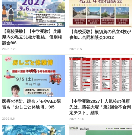
【高校受験】【中学受験】兵庫
【高校受験】横須賀の私立4校が
県内の私立31校が集結、個別相
参加…合同相談会10/12
談会9/6
2026.7.28
2026.8.5
医療✕消防、縫合デモやAED講
【中学受験2027】人気校の併願
習も「おしごと体験博」9/5
先は…四谷大塚「第2回合不合判
定テスト」結果
2026.8.6
2026.7.16