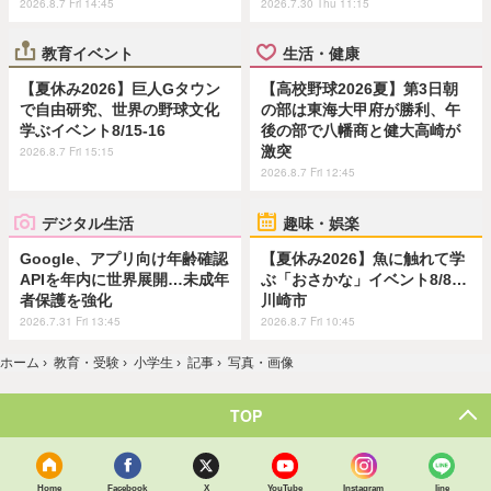
2026.8.7 Fri 14:45
2026.7.30 Thu 11:15
教育イベント
生活・健康
【夏休み2026】巨人Gタウン
【高校野球2026夏】第3日朝
で自由研究、世界の野球文化
の部は東海大甲府が勝利、午
学ぶイベント8/15-16
後の部で八幡商と健大高崎が
激突
2026.8.7 Fri 15:15
2026.8.7 Fri 12:45
デジタル生活
趣味・娯楽
Google、アプリ向け年齢確認
【夏休み2026】魚に触れて学
APIを年内に世界展開…未成年
ぶ「おさかな」イベント8/8…
者保護を強化
川崎市
2026.7.31 Fri 13:45
2026.8.7 Fri 10:45
ホーム
›
教育・受験
›
小学生
›
記事
›
写真・画像
TOP
Home
Facebook
X
YouTube
Instagram
line