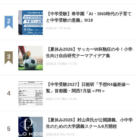
【中学受験】希学園「AI・SNS時代の子育て
と中学受験の意義」9/18
2026.8.7 Fri 9:45
【夏休み2026】サッカーW杯熱狂の今！小学
生向け自由研究テーマアイデア集
2026.6.15 Mon 11:15
【中学受験2027】日能研「予想R4偏差値一
覧」首都圏・関西7月版＜PR＞
2026.7.27 Mon 13:46
【夏休み2026】村山斉氏が公開講義、小中学
生のための大学講義スクール9月開校
2026.8.6 Thu 19:15