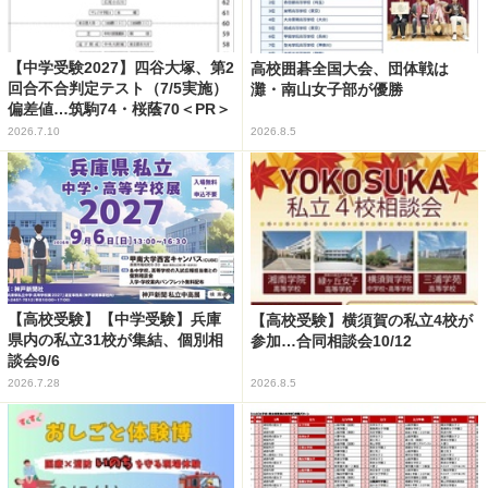
【中学受験2027】四谷大塚、第2
高校囲碁全国大会、団体戦は
回合不合判定テスト（7/5実施）
灘・南山女子部が優勝
偏差値…筑駒74・桜蔭70＜PR＞
2026.7.10
2026.8.5
【高校受験】【中学受験】兵庫
【高校受験】横須賀の私立4校が
県内の私立31校が集結、個別相
参加…合同相談会10/12
談会9/6
2026.7.28
2026.8.5