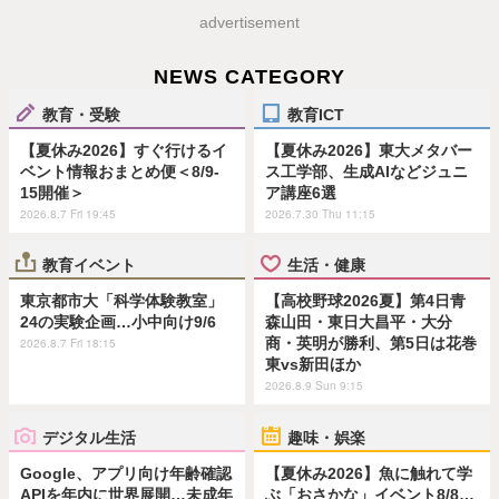
advertisement
NEWS CATEGORY
教育・受験
教育ICT
【夏休み2026】すぐ行けるイ
【夏休み2026】東大メタバー
ベント情報おまとめ便＜8/9-
ス工学部、生成AIなどジュニ
15開催＞
ア講座6選
2026.8.7 Fri 19:45
2026.7.30 Thu 11:15
教育イベント
生活・健康
東京都市大「科学体験教室」
【高校野球2026夏】第4日青
24の実験企画…小中向け9/6
森山田・東日大昌平・大分
商・英明が勝利、第5日は花巻
2026.8.7 Fri 18:15
東vs新田ほか
2026.8.9 Sun 9:15
デジタル生活
趣味・娯楽
Google、アプリ向け年齢確認
【夏休み2026】魚に触れて学
APIを年内に世界展開…未成年
ぶ「おさかな」イベント8/8…