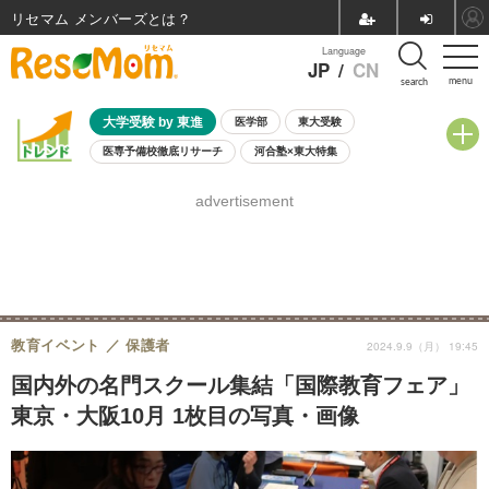
リセマム メンバーズ
Language
JP
/
CN
menu
search
大学受験 by 東進
医学部
東大受験
医専予備校徹底リサーチ
河合塾×東大特集
親子で考える大学選び
高校受験
中学受験
小学校受験
advertisement
共通テスト
夏休み
8月開催学校説明会・相談会
8月開催イベント・WS
全国公立高校 過去問
人気記事
自由研究教材（小学生向け）
自由研究教材（中学生向け）
ランキング
教育イベント
保護者
2024.9.9（月） 19:45
国内外の名門スクール集結「国際教育フェア」
東京・大阪10月 1枚目の写真・画像