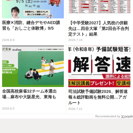
医療✕消防、縫合デモやAED講
【中学受験2027】人気校の併願
習も「おしごと体験博」9/5
先は…四谷大塚「第2回合不合判
定テスト」結果
2026.8.6
2026.7.16
全国高校麻雀32チーム本選出
司法試験予備試験2026、解答速
場…麻布や大阪星光、東海も
報＆総評動画を無料公開…アガ
ルート
2026.8.5
2026.7.21
Recommended by