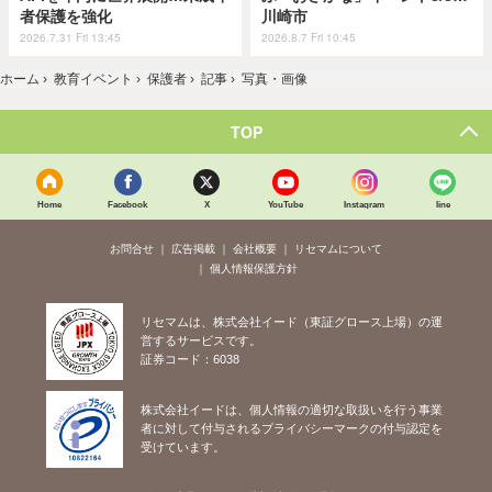
者保護を強化
川崎市
2026.7.31 Fri 13:45
2026.8.7 Fri 10:45
ホーム
›
教育イベント
›
保護者
›
記事
›
写真・画像
TOP
Home
Facebook
X
YouTube
Instagram
line
お問合せ
広告掲載
会社概要
リセマムについて
個人情報保護方針
リセマムは、株式会社イード（東証グロース上場）の運
営するサービスです。
証券コード：6038
株式会社イードは、個人情報の適切な取扱いを行う事業
者に対して付与されるプライバシーマークの付与認定を
受けています。