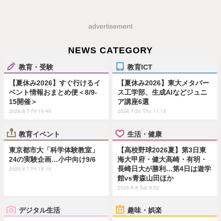
advertisement
NEWS CATEGORY
教育・受験
教育ICT
【夏休み2026】すぐ行けるイ
【夏休み2026】東大メタバー
ベント情報おまとめ便＜8/9-
ス工学部、生成AIなどジュニ
15開催＞
ア講座6選
2026.8.7 Fri 19:45
2026.7.30 Thu 11:15
教育イベント
生活・健康
東京都市大「科学体験教室」
【高校野球2026夏】第3日東
24の実験企画…小中向け9/6
海大甲府・健大高崎・有明・
長崎日大が勝利…第4日は遊学
2026.8.7 Fri 18:15
館vs青森山田ほか
2026.8.8 Sat 9:52
デジタル生活
趣味・娯楽