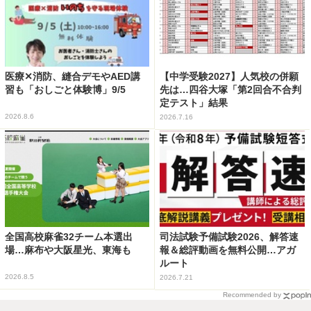
医療✕消防、縫合デモやAED講
【中学受験2027】人気校の併願
習も「おしごと体験博」9/5
先は…四谷大塚「第2回合不合判
定テスト」結果
2026.8.6
2026.7.16
全国高校麻雀32チーム本選出
司法試験予備試験2026、解答速
場…麻布や大阪星光、東海も
報＆総評動画を無料公開…アガ
ルート
2026.8.5
2026.7.21
Recommended by