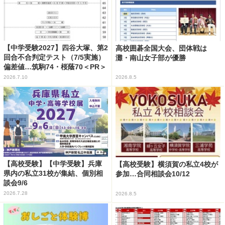
【中学受験2027】四谷大塚、第2
高校囲碁全国大会、団体戦は
回合不合判定テスト（7/5実施）
灘・南山女子部が優勝
偏差値…筑駒74・桜蔭70＜PR＞
2026.7.10
2026.8.5
【高校受験】【中学受験】兵庫
【高校受験】横須賀の私立4校が
県内の私立31校が集結、個別相
参加…合同相談会10/12
談会9/6
2026.7.28
2026.8.5