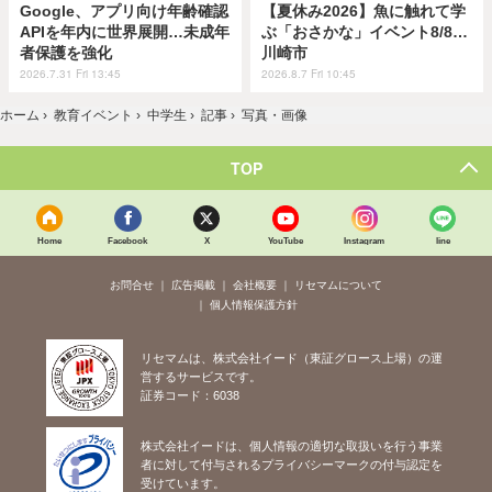
Google、アプリ向け年齢確認
【夏休み2026】魚に触れて学
APIを年内に世界展開…未成年
ぶ「おさかな」イベント8/8…
者保護を強化
川崎市
2026.7.31 Fri 13:45
2026.8.7 Fri 10:45
ホーム
›
教育イベント
›
中学生
›
記事
›
写真・画像
TOP
Home
Facebook
X
YouTube
Instagram
line
お問合せ
広告掲載
会社概要
リセマムについて
個人情報保護方針
リセマムは、株式会社イード（東証グロース上場）の運
営するサービスです。
証券コード：6038
株式会社イードは、個人情報の適切な取扱いを行う事業
者に対して付与されるプライバシーマークの付与認定を
受けています。