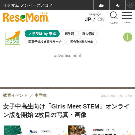
リセマム メンバーズ
Language
JP
/
CN
menu
search
大学受験 by 東進
医学部
東大受験
医専予備校徹底リサーチ
河合塾×東大特集
親子で考える大学選び
高校受験
中学受験
小学校受験
advertisement
共通テスト
夏休み
8月開催学校説明会・相談会
8月開催イベント・WS
全国公立高校 過去問
人気記事
自由研究教材（小学生向け）
自由研究教材（中学生向け）
ランキング
教育イベント
中学生
2024.10.9（水） 9:45
女子中高生向け「Girls Meet STEM」オンライ
ン版を開始 2枚目の写真・画像