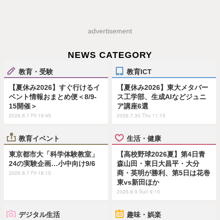
advertisement
NEWS CATEGORY
教育・受験
教育ICT
【夏休み2026】すぐ行けるイ
【夏休み2026】東大メタバー
ベント情報おまとめ便＜8/9-
ス工学部、生成AIなどジュニ
15開催＞
ア講座6選
2026.8.7 Fri 19:45
2026.7.30 Thu 11:15
教育イベント
生活・健康
東京都市大「科学体験教室」
【高校野球2026夏】第4日青
24の実験企画…小中向け9/6
森山田・東日大昌平・大分
商・英明が勝利、第5日は花巻
2026.8.7 Fri 18:15
東vs新田ほか
2026.8.9 Sun 9:15
デジタル生活
趣味・娯楽