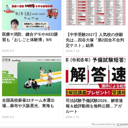
医療✕消防、縫合デモやAED講
【中学受験2027】人気校の併願
習も「おしごと体験博」9/5
先は…四谷大塚「第2回合不合判
定テスト」結果
2026.8.6
2026.7.16
全国高校麻雀32チーム本選出
司法試験予備試験2026、解答速
場…麻布や大阪星光、東海も
報＆総評動画を無料公開…アガ
ルート
2026.8.5
2026.7.21
Recommended by