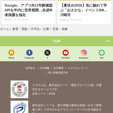
Google、アプリ向け年齢確認
【夏休み2026】魚に触れて学
APIを年内に世界展開…未成年
ぶ「おさかな」イベント8/8…
者保護を強化
川崎市
2026.7.31 Fri 13:45
2026.8.7 Fri 10:45
ホーム
›
教育・受験
›
中学生
›
記事
›
写真・画像
TOP
Home
Facebook
X
YouTube
Instagram
line
お問合せ
広告掲載
会社概要
リセマムについて
個人情報保護方針
リセマムは、株式会社イード（東証グロース上場）の運
営するサービスです。
証券コード：6038
株式会社イードは、個人情報の適切な取扱いを行う事業
者に対して付与されるプライバシーマークの付与認定を