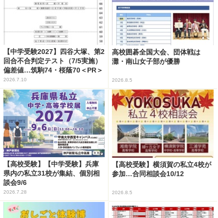
【中学受験2027】四谷大塚、第2
高校囲碁全国大会、団体戦は
回合不合判定テスト（7/5実施）
灘・南山女子部が優勝
偏差値…筑駒74・桜蔭70＜PR＞
2026.7.10
2026.8.5
【高校受験】【中学受験】兵庫
【高校受験】横須賀の私立4校が
県内の私立31校が集結、個別相
参加…合同相談会10/12
談会9/6
2026.7.28
2026.8.5