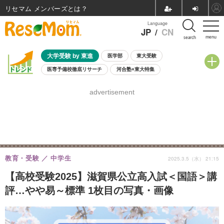
リセマム メンバーズ
Language
JP
/
CN
menu
search
大学受験 by 東進
医学部
東大受験
医専予備校徹底リサーチ
河合塾×東大特集
親子で考える大学選び
高校受験
中学受験
小学校受験
advertisement
共通テスト
夏休み
8月開催学校説明会・相談会
8月開催イベント・WS
全国公立高校 過去問
人気記事
自由研究教材（小学生向け）
自由研究教材（中学生向け）
ランキング
教育・受験
中学生
2025.3.5（水） 21:15
【高校受験2025】滋賀県公立高入試＜国語＞講
評…やや易～標準 1枚目の写真・画像