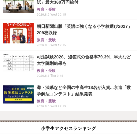
試」最大360万円給付
教育・受験
2026.8.5 Wed 20:15
朝日新聞出版「英語に強くなる小学校選び2027」
209校収録
教育・受験
2026.8.5 Wed 19:15
司法試験2026、短答式の合格率79.3%...早大など
大学院別結果も
教育・受験
2026.8.6 Thu 0:45
灘・渋幕など全国の中高生18名が入賞...京進「数
学解法コンテスト」結果発表
教育・受験
2026.8.5 Wed 22:15
小学生アクセスランキング