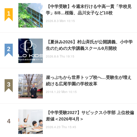
【中学受験】今週末行ける中高一貫「学校見
学」8/8…桜蔭、品川女子など10校
2026.8.3 Mon 10:15
【夏休み2026】村山斉氏が公開講義、小中学
生のための大学講義スクール9月開校
2026.8.6 Thu 19:15
崖っぷちから世界トップ校へ…受験生が増え
続ける広尾学園の学校改革
2018.1.22 Mon 10:15
【中学受験2027】サピックス小学部 上位校偏
差値＜2026年4月＞
2026.4.23 Thu 15:45