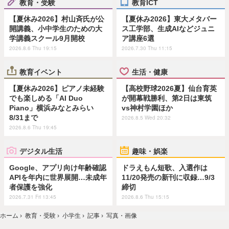
教育・受験
教育ICT
【夏休み2026】村山斉氏が公
【夏休み2026】東大メタバー
開講義、小中学生のための大
ス工学部、生成AIなどジュニ
学講義スクール9月開校
ア講座6選
2026.8.6 Thu 19:15
2026.7.30 Thu 11:15
教育イベント
生活・健康
【夏休み2026】ピアノ未経験
【高校野球2026夏】仙台育英
でも楽しめる「AI Duo
が開幕戦勝利、第2日は東筑
Piano」横浜みなとみらい
vs神村学園ほか
8/31まで
2026.8.5 Wed 20:32
2026.8.6 Thu 19:45
デジタル生活
趣味・娯楽
Google、アプリ向け年齢確認
ドラえもん短歌、入選作は
APIを年内に世界展開…未成年
11/20発売の新刊に収録…9/3
者保護を強化
締切
2026.7.31 Fri 13:45
2026.8.6 Thu 15:15
ホーム
›
教育・受験
›
小学生
›
記事
›
写真・画像