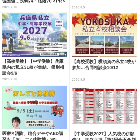
偏差値…筑駒74・桜蔭70＜PR＞
2026.7.10
2026.8.5
【高校受験】【中学受験】兵庫
【高校受験】横須賀の私立4校が
県内の私立31校が集結、個別相
参加…合同相談会10/12
談会9/6
2026.7.28
2026.8.5
医療✕消防、縫合デモやAED講
【中学受験2027】人気校の併願
習も「おしごと体験博」9/5
先は…四谷大塚「第2回合不合判