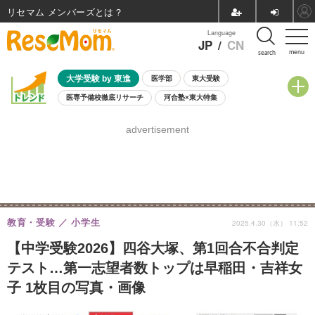
リセマム メンバーズ
Language
JP
/
CN
menu
search
大学受験 by 東進
医学部
東大受験
医専予備校徹底リサーチ
河合塾×東大特集
親子で考える大学選び
高校受験
中学受験
小学校受験
advertisement
共通テスト
夏休み
8月開催学校説明会・相談会
8月開催イベント・WS
全国公立高校 過去問
人気記事
自由研究教材（小学生向け）
自由研究教材（中学生向け）
ランキング
教育・受験
小学生
2025.4.30（水） 11:52
【中学受験2026】四谷大塚、第1回合不合判定
テスト…第一志望者数トップは早稲田・吉祥女
子 1枚目の写真・画像