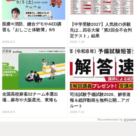
医療✕消防、縫合デモやAED講
【中学受験2027】人気校の併願
習も「おしごと体験博」9/5
先は…四谷大塚「第2回合不合判
定テスト」結果
2026.8.6
2026.7.16
全国高校麻雀32チーム本選出
司法試験予備試験2026、解答速
場…麻布や大阪星光、東海も
報＆総評動画を無料公開…アガ
ルート
2026.8.5
2026.7.21
Recommended by