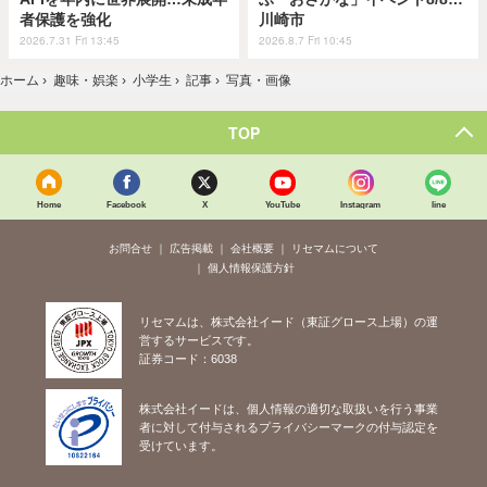
者保護を強化
川崎市
2026.7.31 Fri 13:45
2026.8.7 Fri 10:45
ホーム
›
趣味・娯楽
›
小学生
›
記事
›
写真・画像
TOP
Home
Facebook
X
YouTube
Instagram
line
お問合せ
広告掲載
会社概要
リセマムについて
個人情報保護方針
リセマムは、株式会社イード（東証グロース上場）の運
営するサービスです。
証券コード：6038
株式会社イードは、個人情報の適切な取扱いを行う事業
者に対して付与されるプライバシーマークの付与認定を
受けています。