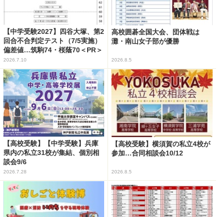
【中学受験2027】四谷大塚、第2
高校囲碁全国大会、団体戦は
回合不合判定テスト（7/5実施）
灘・南山女子部が優勝
偏差値…筑駒74・桜蔭70＜PR＞
2026.7.10
2026.8.5
【高校受験】【中学受験】兵庫
【高校受験】横須賀の私立4校が
県内の私立31校が集結、個別相
参加…合同相談会10/12
談会9/6
2026.7.28
2026.8.5