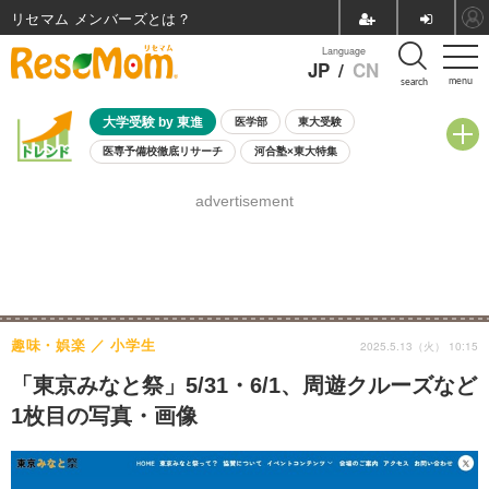
リセマム メンバーズ
Language
JP
/
CN
menu
search
大学受験 by 東進
医学部
東大受験
医専予備校徹底リサーチ
河合塾×東大特集
親子で考える大学選び
高校受験
中学受験
小学校受験
advertisement
共通テスト
夏休み
8月開催学校説明会・相談会
8月開催イベント・WS
全国公立高校 過去問
人気記事
自由研究教材（小学生向け）
自由研究教材（中学生向け）
ランキング
趣味・娯楽
小学生
2025.5.13（火） 10:15
「東京みなと祭」5/31・6/1、周遊クルーズなど
1枚目の写真・画像