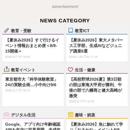
advertisement
NEWS CATEGORY
教育・受験
教育ICT
【夏休み2026】すぐ行けるイ
【夏休み2026】東大メタバー
ベント情報おまとめ便＜8/9-
ス工学部、生成AIなどジュニ
15開催＞
ア講座6選
2026.8.7 Fri 19:45
2026.7.30 Thu 11:15
教育イベント
生活・健康
東京都市大「科学体験教室」
【高校野球2026夏】第3日朝
24の実験企画…小中向け9/6
の部は東海大甲府が勝利、午
後の部で八幡商と健大高崎が
2026.8.7 Fri 18:15
激突
2026.8.7 Fri 12:45
デジタル生活
趣味・娯楽
Google、アプリ向け年齢確認
【夏休み2026】魚に触れて学
APIを年内に世界展開…未成年
ぶ「おさかな」イベント8/8…