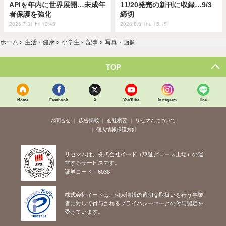
APIを年内に世界展開…未成年
11/20発売の新刊に収録…9/3
者保護を強化
締切
2026.7.31 Fri 13:45
2026.8.6 Thu 15:15
ホーム
›
生活・健康
›
小学生
›
記事
›
写真・画像
TOP
Home
Facebook
X
YouTube
Instagram
line
お問合せ
広告掲載
会社概要
リセマムについて
個人情報保護方針
リセマムは、株式会社イード（東証グロース上場）の運
営するサービスです。
証券コード：6038
株式会社イードは、個人情報の適切な取扱いを行う事業
者に対して付与されるプライバシーマークの付与認定を
受けています。