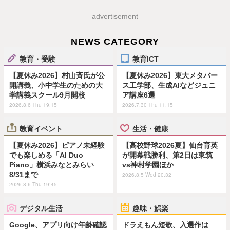
advertisement
NEWS CATEGORY
教育・受験
教育ICT
【夏休み2026】村山斉氏が公
【夏休み2026】東大メタバー
開講義、小中学生のための大
ス工学部、生成AIなどジュニ
学講義スクール9月開校
ア講座6選
2026.8.6 Thu 19:15
2026.7.30 Thu 11:15
教育イベント
生活・健康
【夏休み2026】ピアノ未経験
【高校野球2026夏】仙台育英
でも楽しめる「AI Duo
が開幕戦勝利、第2日は東筑
Piano」横浜みなとみらい
vs神村学園ほか
8/31まで
2026.8.5 Wed 20:32
2026.8.6 Thu 19:45
デジタル生活
趣味・娯楽
Google、アプリ向け年齢確認
ドラえもん短歌、入選作は