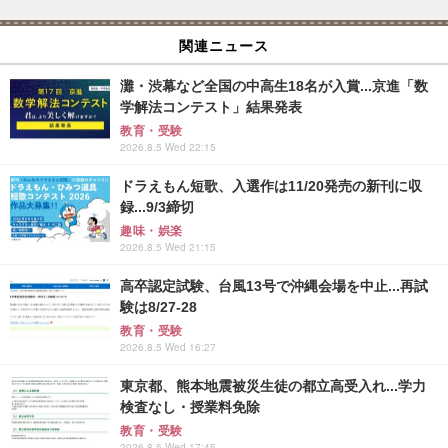
関連ニュース
灘・渋幕など全国の中高生18名が入賞...京進「数
学解法コンテスト」結果発表
教育・受験
2026.8.5 Wed 22:15
ドラえもん短歌、入選作は11/20発売の新刊に収
録...9/3締切
趣味・娯楽
2026.8.5 Wed 21:15
高卒認定試験、台風13号で沖縄会場を中止...再試
験は8/27-28
教育・受験
2026.8.5 Wed 16:27
東京都、熊本地震被災生徒の都立高受入れ...学力
検査なし・授業料免除
教育・受験
2026.8.5 Wed 17:45