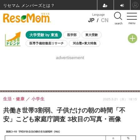
リセマム メンバーズ
Language
JP
/
CN
menu
search
大学受験 by 東進
医学部
東大受験
医専予備校徹底リサーチ
河合塾×東大特集
親子で考える大学選び
高校受験
中学受験
小学校受験
advertisement
共通テスト
夏休み
8月開催学校説明会・相談会
8月開催イベント・WS
全国公立高校 過去問
人気記事
自由研究教材（小学生向け）
自由研究教材（中学生向け）
ランキング
生活・健康
小学生
2025.5.21（水） 18:15
共働き世帯3割弱、子供だけの朝の時間「不
安」こども家庭庁調査 3枚目の写真・画像