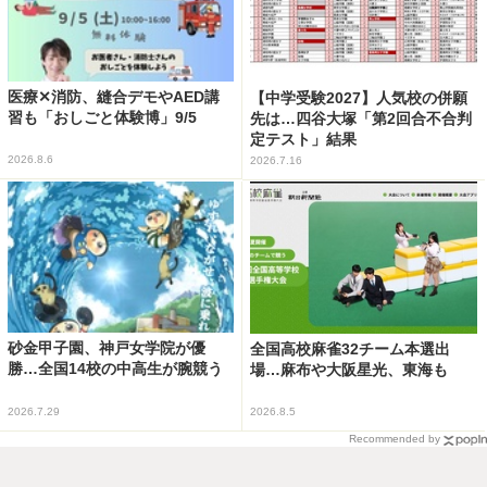
医療✕消防、縫合デモやAED講
【中学受験2027】人気校の併願
習も「おしごと体験博」9/5
先は…四谷大塚「第2回合不合判
定テスト」結果
2026.8.6
2026.7.16
砂金甲子園、神戸女学院が優
全国高校麻雀32チーム本選出
勝…全国14校の中高生が腕競う
場…麻布や大阪星光、東海も
2026.7.29
2026.8.5
Recommended by