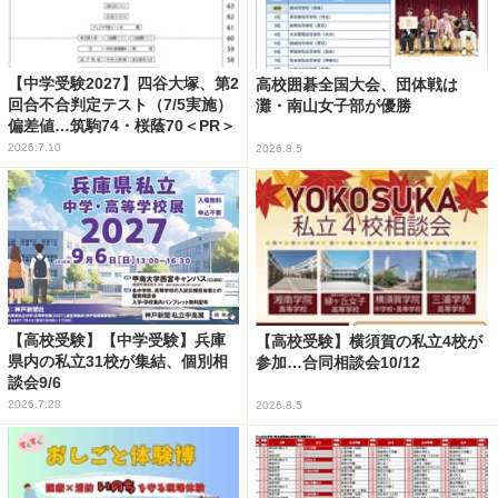
【中学受験2027】四谷大塚、第2
高校囲碁全国大会、団体戦は
回合不合判定テスト（7/5実施）
灘・南山女子部が優勝
偏差値…筑駒74・桜蔭70＜PR＞
2026.7.10
2026.8.5
【高校受験】【中学受験】兵庫
【高校受験】横須賀の私立4校が
県内の私立31校が集結、個別相
参加…合同相談会10/12
談会9/6
2026.7.28
2026.8.5