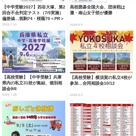
【中学受験2027】四谷大塚、第2
高校囲碁全国大会、団体戦は
回合不合判定テスト（7/5実施）
灘・南山女子部が優勝
偏差値…筑駒74・桜蔭70＜PR＞
2026.7.10
2026.8.5
【高校受験】【中学受験】兵庫
【高校受験】横須賀の私立4校が
県内の私立31校が集結、個別相
参加…合同相談会10/12
談会9/6
2026.7.28
2026.8.5