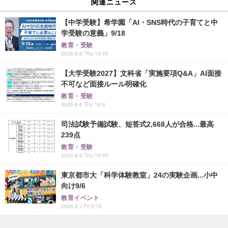
関連ニュース
【中学受験】希学園「AI・SNS時代の子育てと中
学受験の意義」9/18
教育・受験
2026.8.6 Thu 15:45
【大学受験2027】文科省「実施要項Q&A」AI面接
不可など面接ルール明確化
教育・受験
2026.8.6 Thu 19:0
司法試験予備試験、短答式2,668人が合格...最高
239点
教育・受験
2026.8.6 Thu 19:45
東京都市大「科学体験教室」24の実験企画...小中
向け9/6
教育イベント
2026.8.7 Fri 0:15