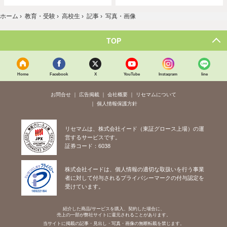
ホーム
›
教育・受験
›
高校生
›
記事
›
写真・画像
TOP
Home
Facebook
X
YouTube
Instagram
line
お問合せ
広告掲載
会社概要
リセマムについて
個人情報保護方針
リセマムは、株式会社イード（東証グロース上場）の運
営するサービスです。
証券コード：6038
株式会社イードは、個人情報の適切な取扱いを行う事業
者に対して付与されるプライバシーマークの付与認定を
受けています。
紹介した商品/サービスを購入、契約した場合に、
売上の一部が弊社サイトに還元されることがあります。
当サイトに掲載の記事・見出し・写真・画像の無断転載を禁じます。