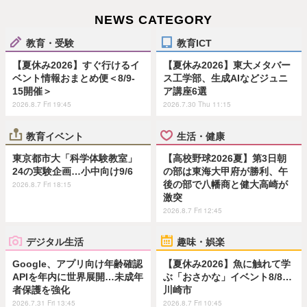
NEWS CATEGORY
教育・受験
教育ICT
【夏休み2026】すぐ行けるイ
【夏休み2026】東大メタバー
ベント情報おまとめ便＜8/9-
ス工学部、生成AIなどジュニ
15開催＞
ア講座6選
2026.8.7 Fri 19:45
2026.7.30 Thu 11:15
教育イベント
生活・健康
東京都市大「科学体験教室」
【高校野球2026夏】第3日朝
24の実験企画…小中向け9/6
の部は東海大甲府が勝利、午
後の部で八幡商と健大高崎が
2026.8.7 Fri 18:15
激突
2026.8.7 Fri 12:45
デジタル生活
趣味・娯楽
Google、アプリ向け年齢確認
【夏休み2026】魚に触れて学
APIを年内に世界展開…未成年
ぶ「おさかな」イベント8/8…
者保護を強化
川崎市
2026.7.31 Fri 13:45
2026.8.7 Fri 10:45