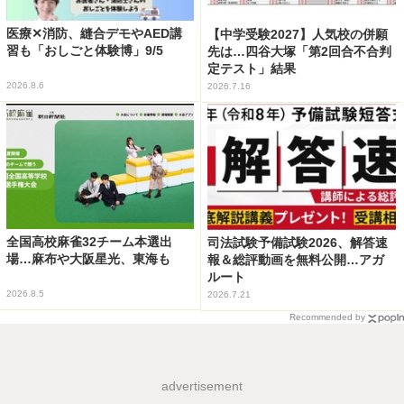
医療✕消防、縫合デモやAED講
【中学受験2027】人気校の併願
習も「おしごと体験博」9/5
先は…四谷大塚「第2回合不合判
定テスト」結果
2026.8.6
2026.7.16
全国高校麻雀32チーム本選出
司法試験予備試験2026、解答速
場…麻布や大阪星光、東海も
報＆総評動画を無料公開…アガ
ルート
2026.8.5
2026.7.21
Recommended by
advertisement