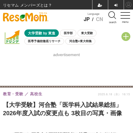
リセマム メンバーズ
Language
JP
/
CN
menu
search
大学受験 by 東進
医学部
東大受験
医専予備校徹底リサーチ
河合塾×東大特集
親子で考える大学選び
高校受験
中学受験
小学校受験
advertisement
共通テスト
夏休み
8月開催学校説明会・相談会
8月開催イベント・WS
全国公立高校 過去問
人気記事
自由研究教材（小学生向け）
自由研究教材（中学生向け）
ランキング
教育・受験
高校生
2025.6.18（水） 16:15
【大学受験】河合塾「医学科入試結果総括」
2026年度入試の変更点も 3枚目の写真・画像