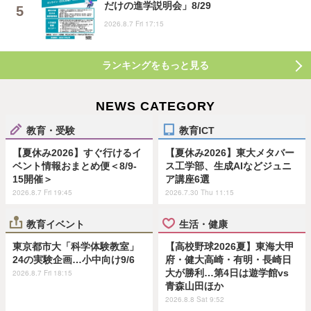
だけの進学説明会」8/29
2026.8.7 Fri 17:15
ランキングをもっと見る
NEWS CATEGORY
教育・受験
教育ICT
【夏休み2026】すぐ行けるイ
【夏休み2026】東大メタバー
ベント情報おまとめ便＜8/9-
ス工学部、生成AIなどジュニ
15開催＞
ア講座6選
2026.8.7 Fri 19:45
2026.7.30 Thu 11:15
教育イベント
生活・健康
東京都市大「科学体験教室」
【高校野球2026夏】東海大甲
24の実験企画…小中向け9/6
府・健大高崎・有明・長崎日
大が勝利…第4日は遊学館vs
2026.8.7 Fri 18:15
青森山田ほか
2026.8.8 Sat 9:52