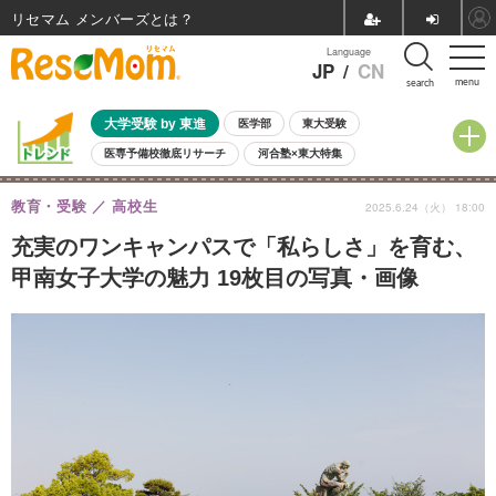
リセマム メンバーズ
Language
JP
/
CN
menu
search
大学受験 by 東進
医学部
東大受験
医専予備校徹底リサーチ
河合塾×東大特集
親子で考える大学選び
高校受験
中学受験
小学校受験
教育・受験
高校生
2025.6.24（火） 18:00
共通テスト
夏休み
8月開催学校説明会・相談会
8月開催イベント・WS
全国公立高校 過去問
人気記事
充実のワンキャンパスで「私らしさ」を育む、
自由研究教材（小学生向け）
自由研究教材（中学生向け）
ランキング
甲南女子大学の魅力 19枚目の写真・画像