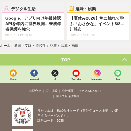
デジタル生活
趣味・娯楽
Google、アプリ向け年齢確認
【夏休み2026】魚に触れて学
APIを年内に世界展開…未成年
ぶ「おさかな」イベント8/8…
者保護を強化
川崎市
2026.7.31 Fri 13:45
2026.8.7 Fri 10:45
ホーム
›
教育・受験
›
高校生
›
記事
›
写真・画像
TOP
Home
Facebook
X
YouTube
Instagram
line
お問合せ
広告掲載
会社概要
リセマムについて
個人情報保護方針
リセマムは、株式会社イード（東証グロース上場）の運
営するサービスです。
証券コード：6038