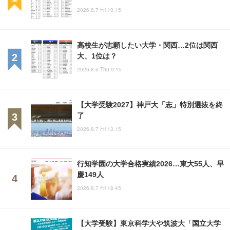
2026.8.7 Fri 10:15
高校生が志願したい大学・関西…2位は関西
大、1位は？
2026.8.6 Thu 9:15
【大学受験2027】神戸大「志」特別選抜を終
了
2026.8.7 Fri 13:15
行知学園の大学合格実績2026…東大55人、早
慶149人
2026.8.7 Fri 18:45
【大学受験】東京科学大や筑波大「国立大学