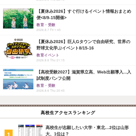
【夏休み2026】すぐ行けるイベント情報おまとめ
便<8/9-15開催>
教育・受験
2026.8.7 Fri 1:45
【夏休み2026】巨人Gタウンで自由研究、世界の
野球文化学ぶイベント8/15-16
教育イベント
2026.8.6 Thu 21:15
【高校受験2027】滋賀県立高、Web出願導入...入
試制度パンフ公開
教育・受験
2026.8.6 Thu 20:45
高校生アクセスランキング
高校生が志願したい大学・東北…2位は山形
大、1位は？