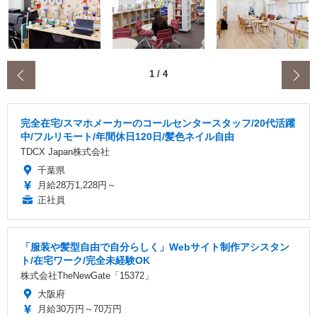
‹
1
/
4
完全在宅/スマホメーカーのコールセンタースタッフ/20代活躍
中/フルリモート/年間休日120日/髪色ネイル自由
TDCX Japan株式会社
千葉県
月給28万1,228円～
正社員
「服装や髪型自由で自分らしく」Webサイト制作アシスタン
ト/在宅ワーク/完全未経験OK
株式会社TheNewGate「15372」
大阪府
月給30万円～70万円