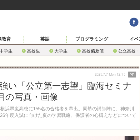
際教育
英語
プログラミング
イベ
中学生
高校生
大学生
高校偏差値
公立高校・
2025.7.7 Mon 12:15
PR
根強い「公立第一志望」臨海セミナ
目の写真・画像
横浜翠嵐高校に155名の合格者を輩出。同塾の講師陣に、神奈川
026年度入試に向けた夏の学習戦略、保護者の心構えなどについて