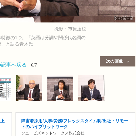
撮影：市原達也
の特徴の1つ。「英語は分詞や関係代名詞の
鍵」と語る青木氏
次の画像
の記事へ戻る
6/7
以上
障害者採用/人事/労務/フレックスタイム制/出社・リモー
トのハイブリットワーク
ソニービズネットワークス株式会社