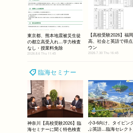
【高校受験2026】福
東京都、熊本地震被災生徒
高、社会と英語で得点
の都立高受入れ…学力検査
ウン
なし・授業料免除
2026.7.30 Thu 16:45
2026.8.6 Thu 11:45
臨海セミナー
小3-6向け、タイピン
神奈川【高校受験2026】臨
ぶ英語…臨海セレクト
海セミナーに聞く特色検査