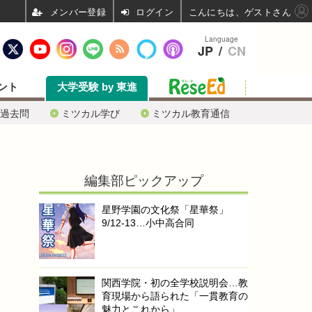
ログイン
こんにちは、ゲストさん
Language
JP
/
CN
ント
大学受験 by 東進
過去問
ミツカル学び
ミツカル教育通信
編集部ピックアップ
星野学園の文化祭「星華祭」
9/12-13…小中高合同
関西学院・初の全学校説明会…教
育現場から語られた「一貫教育の
魅力とこれから」