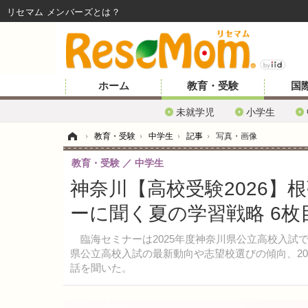
リセマム メンバーズ
ホーム
教育・受験
国
未就学児
小学生
ホーム
›
教育・受験
›
中学生
›
記事
›
写真・画像
教育・受験
中学生
神奈川【高校受験2026】
ーに聞く夏の学習戦略 6枚
臨海セミナーは2025年度神奈川県公立高校入試で
県公立高校入試の最新動向や志望校選びの傾向、2
話を聞いた。