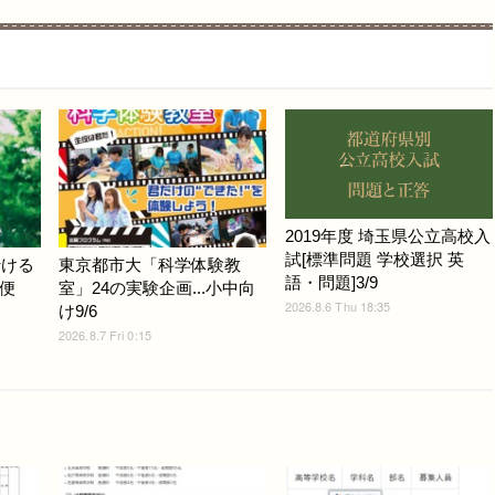
2019年度 埼玉県公立高校入
試[標準問題 学校選択 英
行ける
東京都市大「科学体験教
語・問題]3/9
便
室」24の実験企画...小中向
2026.8.6 Thu 18:35
け9/6
2026.8.7 Fri 0:15