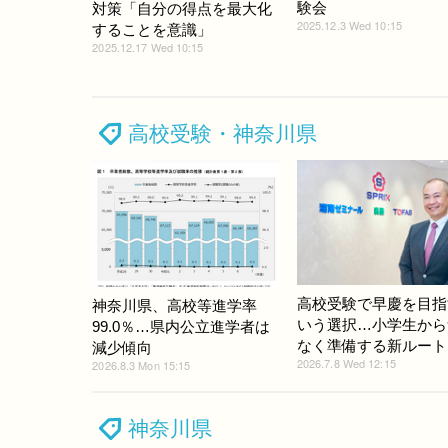
験会
対策「自分の得点を最大化
2025.12.3 Wed 10:15
することを意識」
2025.12.17 Wed 10:15
高校受験・神奈川県
高校受験で早慶を目指
神奈川県、高校等進学率
いう選択…小学生から
99.0％…県内公立進学者は
なく準備する新ルート
減少傾向
2026.7.8 Wed 12:15
2026.8.3 Mon 15:15
神奈川県