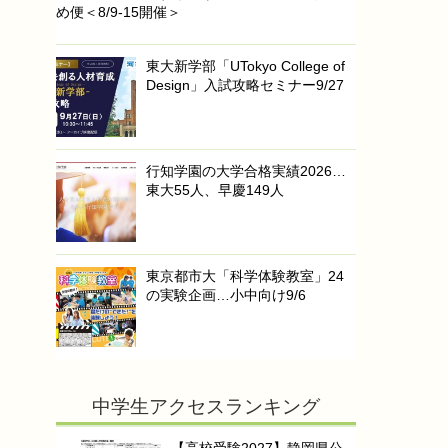
め便＜8/9-15開催＞
東大新学部「UTokyo College of
Design」入試攻略セミナー9/27
行知学園の大学合格実績2026…
東大55人、早慶149人
東京都市大「科学体験教室」24
の実験企画…小中向け9/6
中学生アクセスランキング