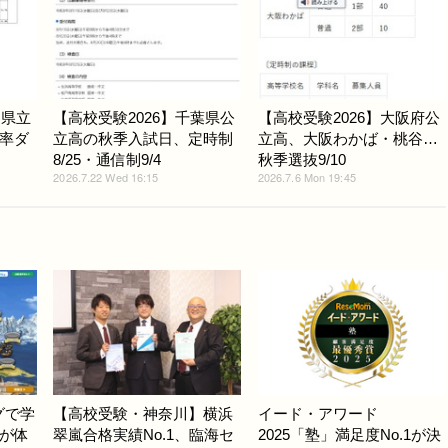
岡県立
【高校受験2026】千葉県公
【高校受験2026】大阪府公
率ダ
立高の秋季入試日、定時制
立高、大阪わかば・桃谷…
8/25・通信制9/4
秋季選抜9/10
2026.7.22 Wed 16:15
2026.7.6 Mon 19:45
グで学
【高校受験・神奈川】横浜
イード・アワード
が体
翠嵐合格実績No.1、臨海セ
2025「塾」満足度No.1が決