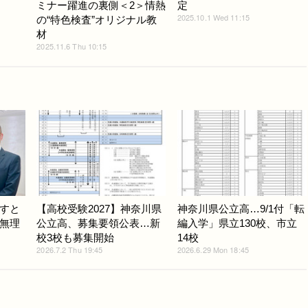
ミナー躍進の裏側＜2＞情熱
定
2025.10.1 Wed 11:15
の“特色検査”オリジナル教
材
2025.11.6 Thu 10:15
すと
【高校受験2027】神奈川県
神奈川県公立高…9/1付「転
無理
公立高、募集要領公表…新
編入学」県立130校、市立
校3校も募集開始
14校
2026.7.2 Thu 19:45
2026.6.29 Mon 18:45