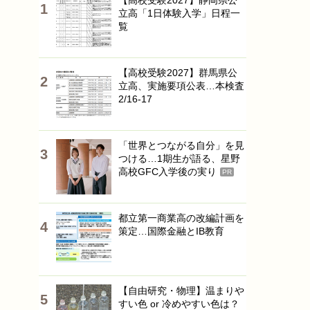
【高校受験2027】静岡県公
立高「1日体験入学」日程一
覧
【高校受験2027】群馬県公
立高、実施要項公表…本検査
2/16-17
「世界とつながる自分」を見
つける…1期生が語る、星野
高校GFC入学後の実り
PR
都立第一商業高の改編計画を
策定…国際金融とIB教育
【自由研究・物理】温まりや
すい色 or 冷めやすい色は？