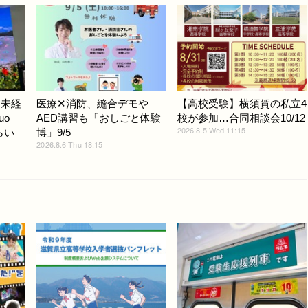
ノ未経
医療✕消防、縫合デモや
【高校受験】横須賀の私立4
uo
AED講習も「おしごと体験
校が参加…合同相談会10/12
2026.8.5 Wed 11:15
らい
博」9/5
2026.8.6 Thu 18:15