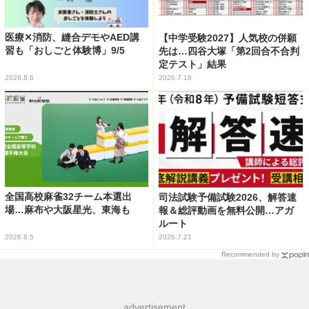
医療✕消防、縫合デモやAED講
【中学受験2027】人気校の併願
習も「おしごと体験博」9/5
先は…四谷大塚「第2回合不合判
定テスト」結果
2026.8.6
2026.7.16
全国高校麻雀32チーム本選出
司法試験予備試験2026、解答速
場…麻布や大阪星光、東海も
報＆総評動画を無料公開…アガ
ルート
2026.8.5
2026.7.21
Recommended by
advertisement