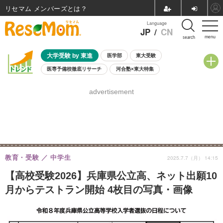
リセマム メンバーズ
Language
JP
/
CN
menu
search
大学受験 by 東進
医学部
東大受験
医専予備校徹底リサーチ
河合塾×東大特集
親子で考える大学選び
高校受験
中学受験
小学校受験
advertisement
共通テスト
夏休み
8月開催学校説明会・相談会
8月開催イベント・WS
全国公立高校 過去問
人気記事
自由研究教材（小学生向け）
自由研究教材（中学生向け）
ランキング
教育・受験
中学生
2025.7.7（月） 14:15
【高校受験2026】兵庫県公立高、ネット出願10
月からテストラン開始 4枚目の写真・画像