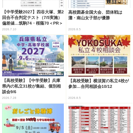
【中学受験2027】四谷大塚、第2
高校囲碁全国大会、団体戦は
回合不合判定テスト（7/5実施）
灘・南山女子部が優勝
偏差値…筑駒74・桜蔭70＜PR＞
2026.7.10
2026.8.5
【高校受験】【中学受験】兵庫
【高校受験】横須賀の私立4校が
県内の私立31校が集結、個別相
参加…合同相談会10/12
談会9/6
2026.7.28
2026.8.5