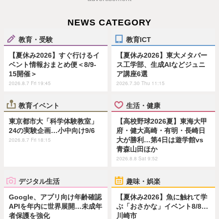
NEWS CATEGORY
教育・受験
教育ICT
【夏休み2026】すぐ行けるイ
【夏休み2026】東大メタバー
ベント情報おまとめ便＜8/9-
ス工学部、生成AIなどジュニ
15開催＞
ア講座6選
2026.8.7 Fri 19:45
2026.7.30 Thu 11:15
教育イベント
生活・健康
東京都市大「科学体験教室」
【高校野球2026夏】東海大甲
24の実験企画…小中向け9/6
府・健大高崎・有明・長崎日
大が勝利…第4日は遊学館vs
2026.8.7 Fri 18:15
青森山田ほか
2026.8.8 Sat 9:52
デジタル生活
趣味・娯楽
Google、アプリ向け年齢確認
【夏休み2026】魚に触れて学
APIを年内に世界展開…未成年
ぶ「おさかな」イベント8/8…
者保護を強化
川崎市