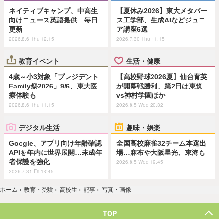
ネイティブキャンプ、中高生
【夏休み2026】東大メタバー
向けニュース英語提供…毎日
ス工学部、生成AIなどジュニ
更新
ア講座6選
2026.8.6 Thu 12:15
2026.7.30 Thu 11:15
教育イベント
生活・健康
4歳～小3対象「プレジデント
【高校野球2026夏】仙台育英
Family祭2026」9/6、東大医
が開幕戦勝利、第2日は東筑
療体験も
vs神村学園ほか
2026.8.6 Thu 11:15
2026.8.5 Wed 20:32
デジタル生活
趣味・娯楽
Google、アプリ向け年齢確認
全国高校麻雀32チーム本選出
APIを年内に世界展開…未成年
場…麻布や大阪星光、東海も
者保護を強化
2026.8.5 Wed 19:45
2026.7.31 Fri 13:45
ホーム
›
教育・受験
›
高校生
›
記事
›
写真・画像
TOP