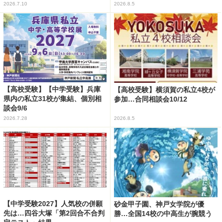
2026.7.10
2026.8.5
【高校受験】【中学受験】兵庫
【高校受験】横須賀の私立4校が
県内の私立31校が集結、個別相
参加…合同相談会10/12
談会9/6
2026.7.28
2026.8.5
【中学受験2027】人気校の併願
砂金甲子園、神戸女学院が優
先は…四谷大塚「第2回合不合判
勝…全国14校の中高生が腕競う