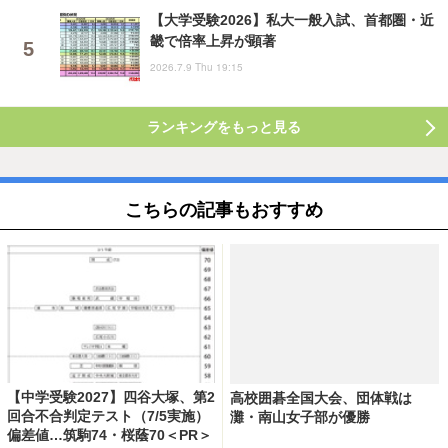
【大学受験2026】私大一般入試、首都圏・近
畿で倍率上昇が顕著
2026.7.9 Thu 19:15
ランキングをもっと見る
こちらの記事もおすすめ
【中学受験2027】四谷大塚、第2
高校囲碁全国大会、団体戦は
回合不合判定テスト（7/5実施）
灘・南山女子部が優勝
偏差値…筑駒74・桜蔭70＜PR＞