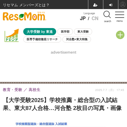
リセマム メンバーズ
Language
JP
/
CN
menu
search
大学受験 by 東進
医学部
東大受験
医専予備校徹底リサーチ
河合塾×東大特集
親子で考える大学選び
高校受験
中学受験
小学校受験
advertisement
共通テスト
夏休み
8月開催学校説明会・相談会
8月開催イベント・WS
全国公立高校 過去問
人気記事
自由研究教材（小学生向け）
自由研究教材（中学生向け）
ランキング
教育・受験
高校生
2025.7.7（月） 17:45
【大学受験2025】学校推薦・総合型の入試結
果、東大87人合格…河合塾 2枚目の写真・画像