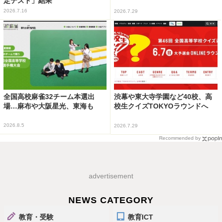
定テスト」結果
2026.7.16
2026.7.29
全国高校麻雀32チーム本選出
渋幕や東大寺学園など40校、高
場…麻布や大阪星光、東海も
校生クイズTOKYOラウンドへ
2026.8.5
2026.7.29
Recommended by
advertisement
NEWS CATEGORY
教育・受験
教育ICT