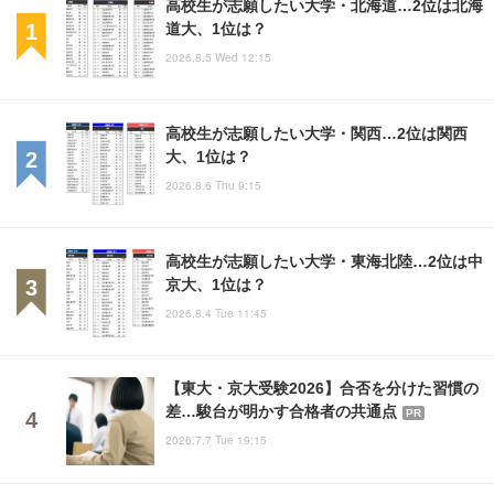
高校生が志願したい大学・北海道…2位は北海
道大、1位は？
2026.8.5 Wed 12:15
高校生が志願したい大学・関西…2位は関西
大、1位は？
2026.8.6 Thu 9:15
高校生が志願したい大学・東海北陸…2位は中
京大、1位は？
2026.8.4 Tue 11:45
【東大・京大受験2026】合否を分けた習慣の
差…駿台が明かす合格者の共通点
PR
2026.7.7 Tue 19:15