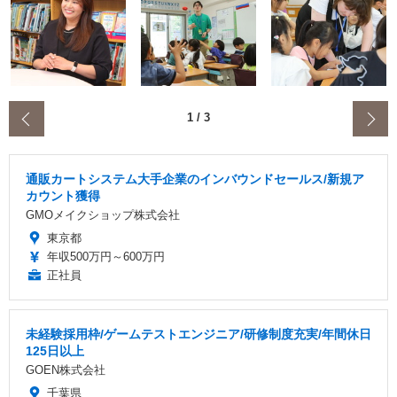
‹
1
/
3
通販カートシステム大手企業のインバウンドセールス/新規ア
カウント獲得
GMOメイクショップ株式会社
東京都
年収500万円～600万円
正社員
未経験採用枠/ゲームテストエンジニア/研修制度充実/年間休日
125日以上
GOEN株式会社
千葉県