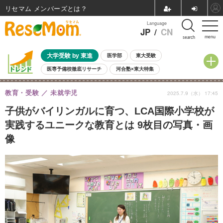
リセマム メンバーズ
Language
JP
/
CN
menu
search
大学受験 by 東進
医学部
東大受験
医専予備校徹底リサーチ
河合塾×東大特集
親子で考える大学選び
高校受験
中学受験
小学校受験
教育・受験
未就学児
2025.7.9（水） 17:45
共通テスト
夏休み
8月開催学校説明会・相談会
8月開催イベント・WS
全国公立高校 過去問
人気記事
子供がバイリンガルに育つ、LCA国際小学校が
自由研究教材（小学生向け）
自由研究教材（中学生向け）
ランキング
実践するユニークな教育とは 9枚目の写真・画
像