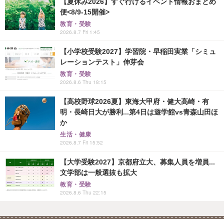
【夏休み2026】すぐ行けるイベント情報おまとめ
便<8/9-15開催>
教育・受験
2026.8.7 Fri 1:45
【小学校受験2027】学習院・早稲田実業「シミュ
レーションテスト」伸芽会
教育・受験
2026.8.6 Thu 18:15
【高校野球2026夏】東海大甲府・健大高崎・有
明・長崎日大が勝利...第4日は遊学館vs青森山田ほ
か
生活・健康
2026.8.7 Fri 15:52
【大学受験2027】京都府立大、募集人員を増員...
文学部は一般選抜も拡大
教育・受験
2026.8.6 Thu 22:15