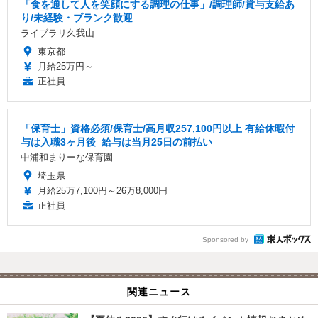
「食を通して人を笑顔にする調理の仕事」/調理師/賞与支給あ
り/未経験・ブランク歓迎
ライブラリ久我山
東京都
月給25万円～
正社員
「保育士」資格必須/保育士/️高月収257,100円以上 ️有給休暇付
与は入職3ヶ月後 ️ 給与は当月25日の前払い
中浦和まりーな保育園
埼玉県
月給25万7,100円～26万8,000円
正社員
Sponsored by
関連ニュース