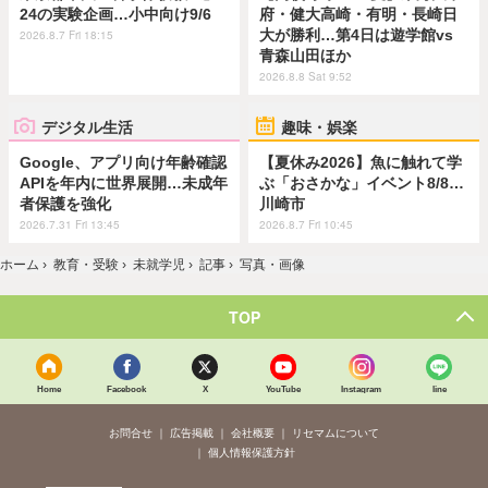
24の実験企画…小中向け9/6
府・健大高崎・有明・長崎日
大が勝利…第4日は遊学館vs
2026.8.7 Fri 18:15
青森山田ほか
2026.8.8 Sat 9:52
デジタル生活
趣味・娯楽
Google、アプリ向け年齢確認
【夏休み2026】魚に触れて学
APIを年内に世界展開…未成年
ぶ「おさかな」イベント8/8…
者保護を強化
川崎市
2026.7.31 Fri 13:45
2026.8.7 Fri 10:45
ホーム
›
教育・受験
›
未就学児
›
記事
›
写真・画像
TOP
Home
Facebook
X
YouTube
Instagram
line
お問合せ
広告掲載
会社概要
リセマムについて
個人情報保護方針