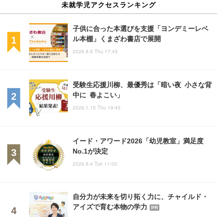
未就学児アクセスランキング
子供に合った本選びを支援「ヨンデミーレベ
ル本棚」くまざわ書店で展開
2026.8.6 Thu 17:45
受験生応援川柳、最優秀は「暗い夜 小さな背
中に 春よこい」
2026.1.15 Thu 19:45
イード・アワード2026「幼児教室」満足度
No.1が決定
2026.8.4 Tue 11:00
自分力が未来を切り拓く力に、チャイルド・
アイズで育む本物の学力
PR