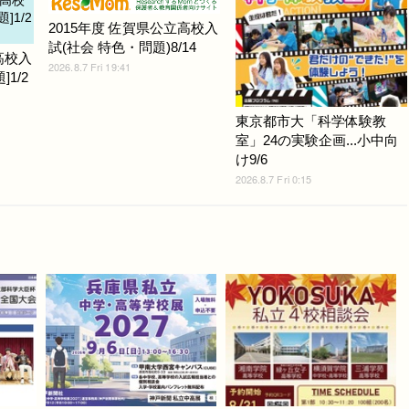
2015年度 佐賀県公立高校入
試(社会 特色・問題)8/14
高校入
2026.8.7 Fri 19:41
1/2
東京都市大「科学体験教
室」24の実験企画...小中向
け9/6
2026.8.7 Fri 0:15