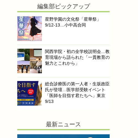
編集部ピックアップ
星野学園の文化祭「星華祭」
9/12-13…小中高合同
関西学院・初の全学校説明会…教
育現場から語られた「一貫教育の
魅力とこれから」
総合診療医の第一人者・生坂政臣
氏が登壇…医学部受験イベント
「医師を目指す君たちへ」東京
9/13
最新ニュース