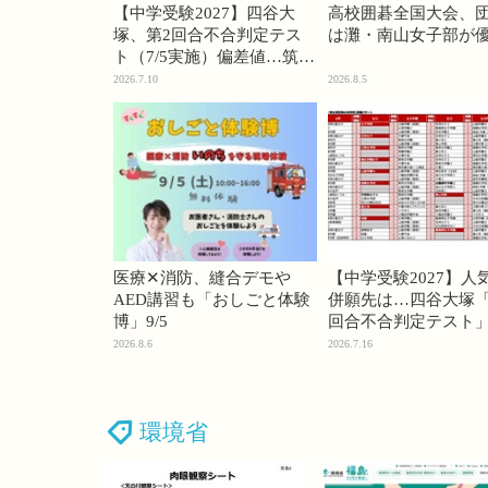
【中学受験2027】四谷大
高校囲碁全国大会、
塚、第2回合不合判定テス
は灘・南山女子部が
ト（7/5実施）偏差値…筑駒
74・桜蔭70＜PR＞
2026.7.10
2026.8.5
医療✕消防、縫合デモや
【中学受験2027】人
AED講習も「おしごと体験
併願先は…四谷大塚「
博」9/5
回合不合判定テスト
2026.8.6
2026.7.16
環境省