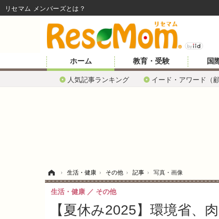
リセマム メンバーズ
ホーム
教育・受験
国
人気記事ランキング
イード・アワード（
ホーム
›
生活・健康
›
その他
›
記事
›
写真・画像
生活・健康
その他
【夏休み2025】環境省