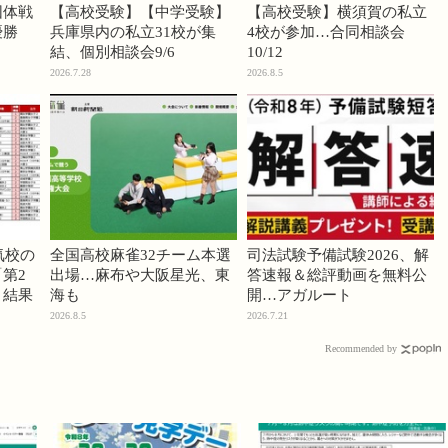
団体戦
【高校受験】【中学受験】
【高校受験】横須賀の私立
優勝
兵庫県内の私立31校が集
4校が参加…合同相談会
結、個別相談会9/6
10/12
2026.7.28
2026.8.5
気校の
全国高校麻雀32チーム本選
司法試験予備試験2026、解
第2
出場…麻布や大阪星光、東
答速報＆総評動画を無料公
」結果
海も
開…アガルート
2026.8.5
2026.7.21
Recommended by