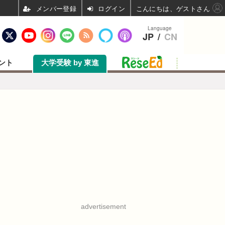
ログイン
こんにちは、ゲストさん
Language
JP
/
CN
ント
大学受験 by 東進
advertisement