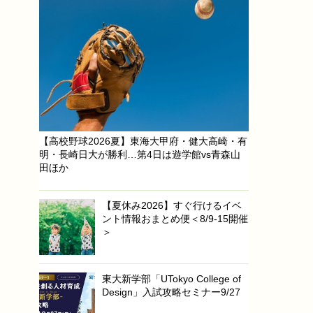
【高校野球2026夏】東海大甲府・健大高崎・有
明・長崎日大が勝利…第4日は遊学館vs青森山
田ほか
【夏休み2026】すぐ行けるイベ
ント情報おまとめ便＜8/9-15開催
＞
東大新学部「UTokyo College of
Design」入試攻略セミナー9/27