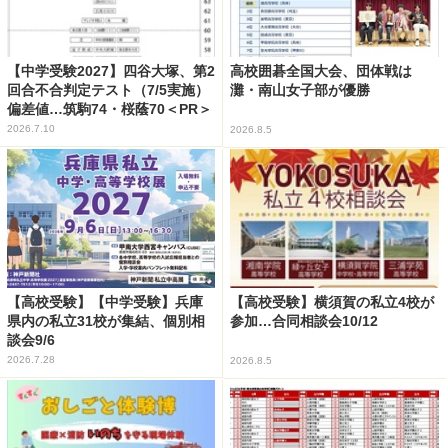
【中学受験2027】四谷大塚、第2
高校囲碁全国大会、団体戦は
回合不合判定テスト（7/5実施）
灘・南山女子部が優勝
偏差値…筑駒74・桜蔭70＜PR＞
2026.7.10
2026.8.5
【高校受験】【中学受験】兵庫
【高校受験】横須賀の私立4校が
県内の私立31校が集結、個別相
参加…合同相談会10/12
談会9/6
2026.7.28
2026.8.5