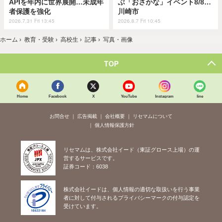
APIを年内に世界展開…未成年
ぶ「おさかな」イベント8/8…
者保護を強化
川崎市
2026.7.31 Fri 13:45
2026.8.7 Fri 10:45
ホーム
›
教育・受験
›
高校生
›
記事
›
写真・画像
TOP
Home
Facebook
X
YouTube
Instagram
line
お問合せ
広告掲載
会社概要
リセマムについて
個人情報保護方針
リセマムは、株式会社イード（東証グロース上場）の運
営するサービスです。
証券コード：6038
株式会社イードは、個人情報の適切な取扱いを行う事業
者に対して付与されるプライバシーマークの付与認定を
受けています。