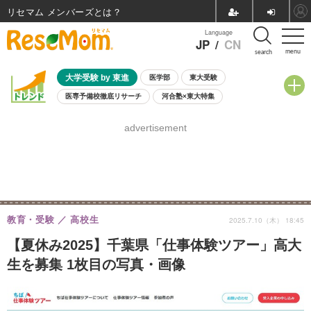
リセマム メンバーズ
Language
JP
/
CN
menu
search
大学受験 by 東進
医学部
東大受験
医専予備校徹底リサーチ
河合塾×東大特集
親子で考える大学選び
高校受験
中学受験
小学校受験
advertisement
共通テスト
夏休み
8月開催学校説明会・相談会
8月開催イベント・WS
全国公立高校 過去問
人気記事
自由研究教材（小学生向け）
自由研究教材（中学生向け）
ランキング
教育・受験
高校生
2025.7.10（木） 18:45
【夏休み2025】千葉県「仕事体験ツアー」高大
生を募集 1枚目の写真・画像