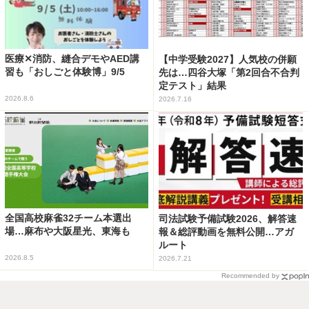
医療✕消防、縫合デモやAED講
【中学受験2027】人気校の併願
習も「おしごと体験博」9/5
先は…四谷大塚「第2回合不合判
定テスト」結果
2026.8.6
2026.7.16
全国高校麻雀32チーム本選出
司法試験予備試験2026、解答速
場…麻布や大阪星光、東海も
報＆総評動画を無料公開…アガ
ルート
2026.8.5
2026.7.21
Recommended by