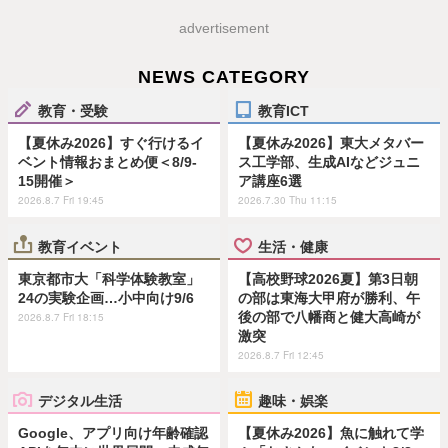
advertisement
NEWS CATEGORY
教育・受験
教育ICT
【夏休み2026】すぐ行けるイ
【夏休み2026】東大メタバー
ベント情報おまとめ便＜8/9-
ス工学部、生成AIなどジュニ
15開催＞
ア講座6選
2026.8.7 Fri 19:45
2026.7.30 Thu 11:15
教育イベント
生活・健康
東京都市大「科学体験教室」
【高校野球2026夏】第3日朝
24の実験企画…小中向け9/6
の部は東海大甲府が勝利、午
後の部で八幡商と健大高崎が
2026.8.7 Fri 18:15
激突
2026.8.7 Fri 12:45
デジタル生活
趣味・娯楽
Google、アプリ向け年齢確認
【夏休み2026】魚に触れて学