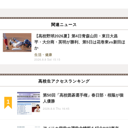
関連ニュース
【高校野球2026夏】第4日青森山田・東日大昌
平・大分商・英明が勝利、第5日は花巻東vs新田ほ
か
生活・健康
2026.8.8 Sat 15:15
高校生アクセスランキング
第50回「高校囲碁選手権」春日部・桜蔭が個
人優勝
2026.8.6 Thu 16:45
アメリカ留学の奨学金情報を紹介8/27東京…