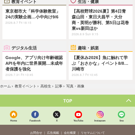
教育イベント
生活・健康
東京都市大「科学体験教室」
【高校野球2026夏】第4日青
24の実験企画…小中向け9/6
森山田・東日大昌平・大分
商・英明が勝利、第5日は花巻
2026.8.7 Fri 18:15
東vs新田ほか
2026.8.9 Sun 9:15
デジタル生活
趣味・娯楽
Google、アプリ向け年齢確認
【夏休み2026】魚に触れて学
APIを年内に世界展開…未成年
ぶ「おさかな」イベント8/8…
者保護を強化
川崎市
2026.7.31 Fri 13:45
2026.8.7 Fri 10:45
ホーム
›
教育イベント
›
高校生
›
記事
›
写真・画像
TOP
Home
Facebook
X
YouTube
Instagram
line
お問合せ
広告掲載
会社概要
リセマムについて