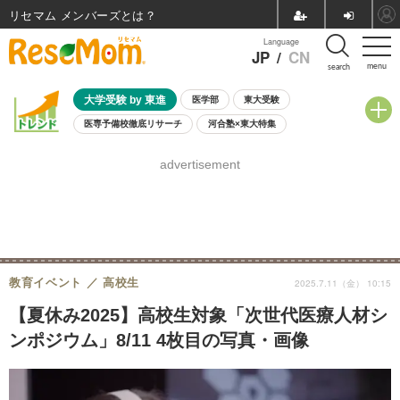
リセマム メンバーズ
Language
JP
/
CN
menu
search
大学受験 by 東進
医学部
東大受験
医専予備校徹底リサーチ
河合塾×東大特集
親子で考える大学選び
高校受験
中学受験
小学校受験
advertisement
共通テスト
夏休み
8月開催学校説明会・相談会
8月開催イベント・WS
全国公立高校 過去問
人気記事
自由研究教材（小学生向け）
自由研究教材（中学生向け）
ランキング
教育イベント
高校生
2025.7.11（金） 10:15
【夏休み2025】高校生対象「次世代医療人材シ
ンポジウム」8/11 4枚目の写真・画像