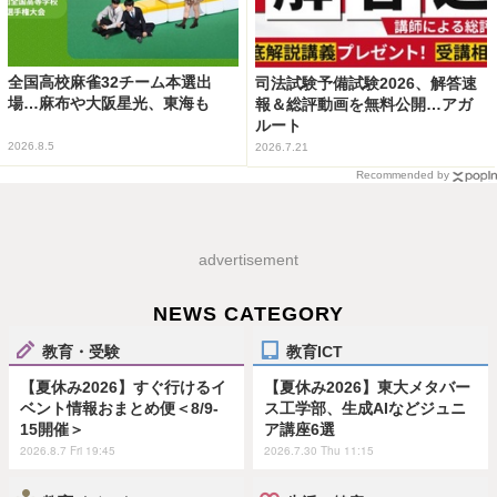
全国高校麻雀32チーム本選出
司法試験予備試験2026、解答速
場…麻布や大阪星光、東海も
報＆総評動画を無料公開…アガ
ルート
2026.8.5
2026.7.21
Recommended by
advertisement
NEWS CATEGORY
教育・受験
教育ICT
【夏休み2026】すぐ行けるイ
【夏休み2026】東大メタバー
ベント情報おまとめ便＜8/9-
ス工学部、生成AIなどジュニ
15開催＞
ア講座6選
2026.8.7 Fri 19:45
2026.7.30 Thu 11:15