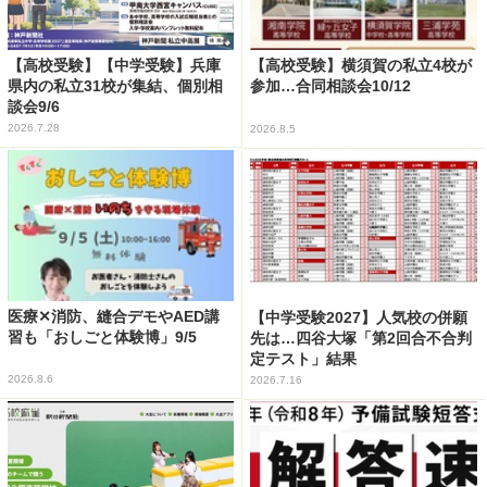
【高校受験】【中学受験】兵庫
【高校受験】横須賀の私立4校が
県内の私立31校が集結、個別相
参加…合同相談会10/12
談会9/6
2026.7.28
2026.8.5
医療✕消防、縫合デモやAED講
【中学受験2027】人気校の併願
習も「おしごと体験博」9/5
先は…四谷大塚「第2回合不合判
定テスト」結果
2026.8.6
2026.7.16