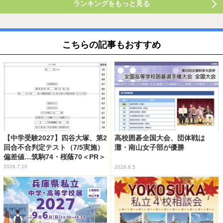
ランキングをもっと見る
こちらの記事もおすすめ
【中学受験2027】四谷大塚、第2
高校囲碁全国大会、団体戦は
回合不合判定テスト（7/5実施）
灘・南山女子部が優勝
偏差値…筑駒74・桜蔭70＜PR＞
2026.7.10
2026.8.5