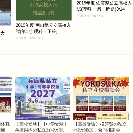
2015年度 佐賀県公立高校入
試(理科 一般・問題)8/14
2026.8.6 Thu 18:0
2019年度 岡山県公立高校入
試[第1期 理科・正答]
戸大
2026.8.6 Thu 16:30
団体戦
【高校受験】【中学受験】
【高校受験】横須賀の私立
優勝
兵庫県内の私立31校が集
4校が参加…合同相談会