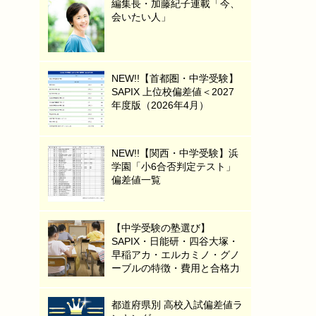
編集長・加藤紀子連載「今、
会いたい人」
NEW!!【首都圏・中学受験】
SAPIX 上位校偏差値＜2027
年度版（2026年4月）
NEW!!【関西・中学受験】浜
学園「小6合否判定テスト」
偏差値一覧
【中学受験の塾選び】
SAPIX・日能研・四谷大塚・
早稲アカ・エルカミノ・グノ
ーブルの特徴・費用と合格力
都道府県別 高校入試偏差値ラ