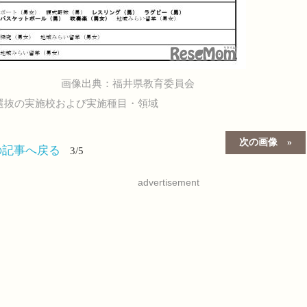
画像出典：福井県教育委員会
色選抜の実施校および実施種目・領域
次の画像
の記事へ戻る
3/5
advertisement