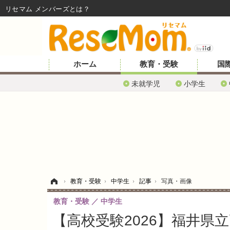
リセマム メンバーズ
ホーム
教育・受験
国
未就学児
小学生
ホーム
›
教育・受験
›
中学生
›
記事
›
写真・画像
教育・受験
中学生
【高校受験2026】福井県立高