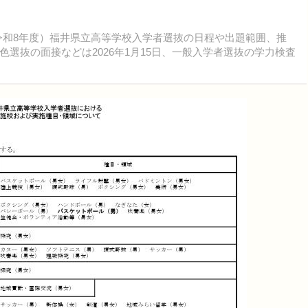
度（令和8年度）福井県立高等学校入学者選抜の日程や出題範囲、推
選抜の面接などは2026年1月15日、一般入学者選抜の学力検査