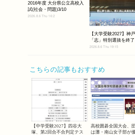
2016年度 大分県公立高校入
試(社会・問題)3/10
2026.8.6 Thu 16:2
【大学受験2027】神
「志」特別選抜を終了
2026.8.6 Thu 19:15
こちらの記事もおすすめ
【中学受験2027】四谷大
高校囲碁全国大会、
塚、第2回合不合判定テス
は灘・南山女子部が