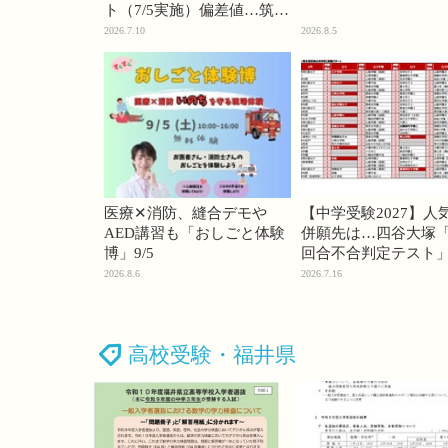
ト（7/5実施）偏差値…筑駒
74・桜蔭70＜PR＞
2026.7.10
2026.8.5
医療✕消防、縫合デモや
【中学受験2027】人
AED講習も「おしごと体験
併願先は…四谷大塚「
博」9/5
回合不合判定テスト
2026.8.6
2026.7.16
高校受験・福井県