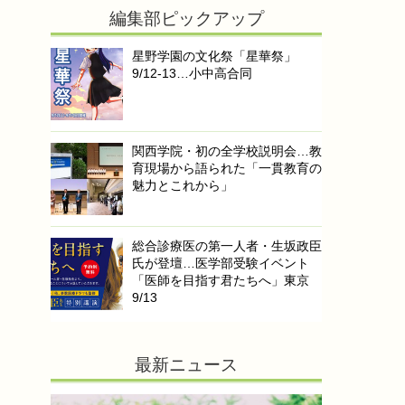
編集部ピックアップ
星野学園の文化祭「星華祭」
9/12-13…小中高合同
関西学院・初の全学校説明会…教
育現場から語られた「一貫教育の
魅力とこれから」
総合診療医の第一人者・生坂政臣
氏が登壇…医学部受験イベント
「医師を目指す君たちへ」東京
9/13
最新ニュース