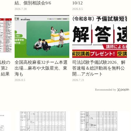
結、個別相談会9/6
10/12
2026.7.28
2026.8.5
気校の
全国高校麻雀32チーム本選
司法試験予備試験2026、解
第2
出場…麻布や大阪星光、東
答速報＆総評動画を無料公
」結果
海も
開…アガルート
2026.8.5
2026.7.21
Recommended by