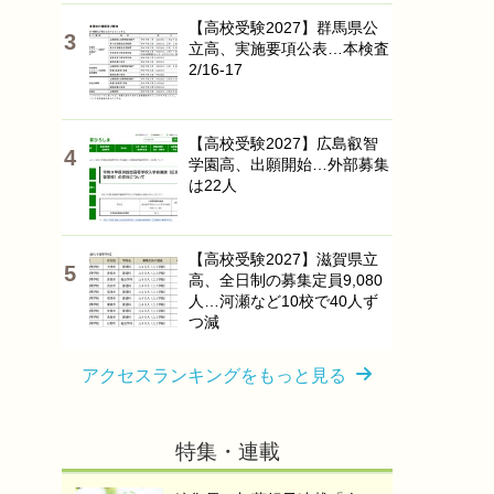
【高校受験2027】群馬県公
立高、実施要項公表…本検査
2/16-17
【高校受験2027】広島叡智
学園高、出願開始…外部募集
は22人
【高校受験2027】滋賀県立
高、全日制の募集定員9,080
人…河瀬など10校で40人ず
つ減
アクセスランキングをもっと見る
特集・連載