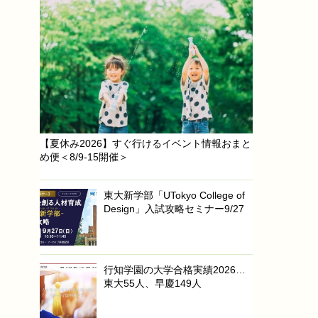
【夏休み2026】すぐ行けるイベント情報おまと
め便＜8/9-15開催＞
東大新学部「UTokyo College of
Design」入試攻略セミナー9/27
行知学園の大学合格実績2026…
東大55人、早慶149人