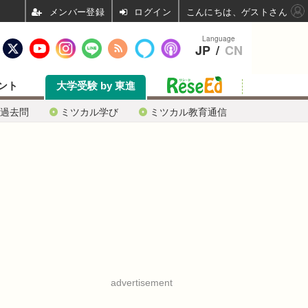
ログイン
こんにちは、ゲストさん
Language
JP
/
CN
ント
大学受験 by 東進
過去問
ミツカル学び
ミツカル教育通信
advertisement