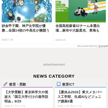
砂金甲子園、神戸女学院が優
全国高校麻雀32チーム本選出
勝…全国14校の中高生が腕競う
場…麻布や大阪星光、東海も
2026.7.29
2026.8.5
Recommended by
advertisement
NEWS CATEGORY
教育・受験
教育ICT
【大学受験】東京科学大や筑
【夏休み2026】東大メタバー
波大「国立大学だけの進学説
ス工学部、生成AIなどジュニ
明会」8/29
ア講座6選
2026.8.7 Fri 17:15
2026.7.30 Thu 11:15