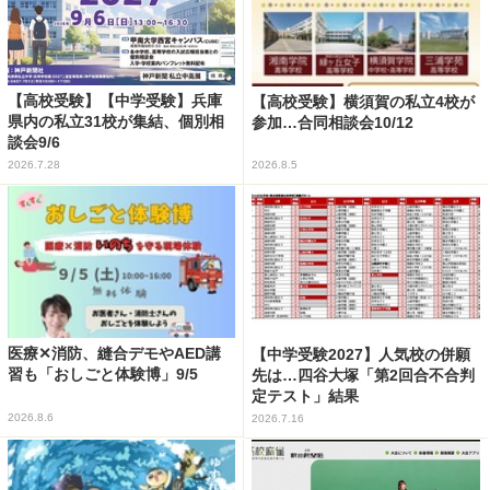
【高校受験】【中学受験】兵庫
【高校受験】横須賀の私立4校が
県内の私立31校が集結、個別相
参加…合同相談会10/12
談会9/6
2026.7.28
2026.8.5
医療✕消防、縫合デモやAED講
【中学受験2027】人気校の併願
習も「おしごと体験博」9/5
先は…四谷大塚「第2回合不合判
定テスト」結果
2026.8.6
2026.7.16