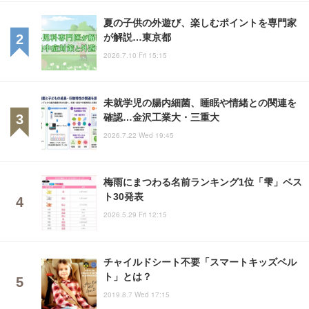
夏の子供の外遊び、楽しむポイントを専門家
が解説…東京都
2026.7.10 Fri 15:15
未就学児の腸内細菌、睡眠や情緒との関連を
確認…金沢工業大・三重大
2026.7.22 Wed 19:45
梅雨にまつわる名前ランキング1位「雫」ベス
ト30発表
2026.5.29 Fri 12:15
チャイルドシート不要「スマートキッズベル
ト」とは？
2019.8.7 Wed 17:15