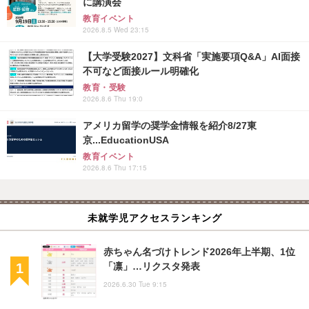
に講演会
教育イベント
2026.8.5 Wed 23:15
【大学受験2027】文科省「実施要項Q&A」AI面接
不可など面接ルール明確化
教育・受験
2026.8.6 Thu 19:0
アメリカ留学の奨学金情報を紹介8/27東
京...EducationUSA
教育イベント
2026.8.6 Thu 17:15
未就学児アクセスランキング
赤ちゃん名づけトレンド2026年上半期、1位
「凛」…リクスタ発表
2026.6.30 Tue 9:15