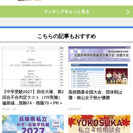
ランキングをもっと見る
こちらの記事もおすすめ
【中学受験2027】四谷大塚、第2
高校囲碁全国大会、団体戦は
回合不合判定テスト（7/5実施）
灘・南山女子部が優勝
偏差値…筑駒74・桜蔭70＜PR＞
2026.7.10
2026.8.5