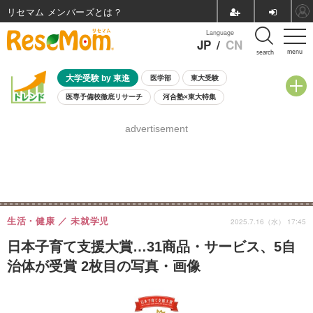
リセマム メンバーズ
Language
JP
/
CN
menu
search
大学受験 by 東進
医学部
東大受験
医専予備校徹底リサーチ
河合塾×東大特集
親子で考える大学選び
高校受験
中学受験
小学校受験
advertisement
共通テスト
夏休み
8月開催学校説明会・相談会
8月開催イベント・WS
全国公立高校 過去問
人気記事
自由研究教材（小学生向け）
自由研究教材（中学生向け）
ランキング
生活・健康
未就学児
2025.7.16（水） 17:45
日本子育て支援大賞…31商品・サービス、5自
治体が受賞 2枚目の写真・画像