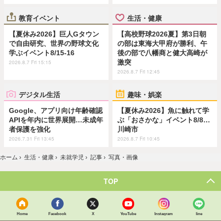
教育イベント
生活・健康
【夏休み2026】巨人Gタウン
【高校野球2026夏】第3日朝
で自由研究、世界の野球文化
の部は東海大甲府が勝利、午
学ぶイベント8/15-16
後の部で八幡商と健大高崎が
激突
2026.8.7 Fri 15:15
2026.8.7 Fri 12:45
デジタル生活
趣味・娯楽
Google、アプリ向け年齢確認
【夏休み2026】魚に触れて学
APIを年内に世界展開…未成年
ぶ「おさかな」イベント8/8…
者保護を強化
川崎市
2026.7.31 Fri 13:45
2026.8.7 Fri 10:45
ホーム
›
生活・健康
›
未就学児
›
記事
›
写真・画像
TOP
Home
Facebook
X
YouTube
Instagram
line