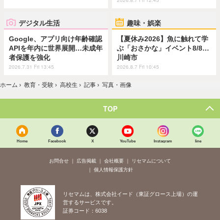
2026.8.7 Fri 12:45
デジタル生活
趣味・娯楽
Google、アプリ向け年齢確認
【夏休み2026】魚に触れて学
APIを年内に世界展開…未成年
ぶ「おさかな」イベント8/8…
者保護を強化
川崎市
2026.7.31 Fri 13:45
2026.8.7 Fri 10:45
ホーム
›
教育・受験
›
高校生
›
記事
›
写真・画像
TOP
Home
Facebook
X
YouTube
Instagram
line
お問合せ
広告掲載
会社概要
リセマムについて
個人情報保護方針
リセマムは、株式会社イード（東証グロース上場）の運
営するサービスです。
証券コード：6038