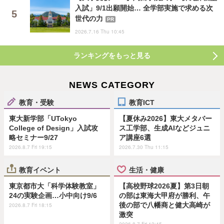
入試」9/1出願開始… 全学部実施で求める次
世代の力
PR
2026.7.16 Thu 10:45
ランキングをもっと見る
NEWS CATEGORY
教育・受験
教育ICT
東大新学部「UTokyo
【夏休み2026】東大メタバー
College of Design」入試攻
ス工学部、生成AIなどジュニ
略セミナー9/27
ア講座6選
2026.8.7 Fri 19:15
2026.7.30 Thu 11:15
教育イベント
生活・健康
東京都市大「科学体験教室」
【高校野球2026夏】第3日朝
24の実験企画…小中向け9/6
の部は東海大甲府が勝利、午
後の部で八幡商と健大高崎が
2026.8.7 Fri 18:15
激突