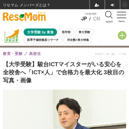
リセマム メンバーズ
Language
JP
/
CN
menu
search
大学受験 by 東進
医学部
東大受験
医専予備校徹底リサーチ
河合塾×東大特集
親子で考える大学選び
高校受験
中学受験
小学校受験
教育・受験
高校生
2025.7.18（金） 17:45
共通テスト
夏休み
8月開催学校説明会・相談会
8月開催イベント・WS
全国公立高校 過去問
人気記事
【大学受験】駿台ICTマイスターがいる安心を
自由研究教材（小学生向け）
自由研究教材（中学生向け）
ランキング
全校舎へ「ICT×人」で合格力を最大化 3枚目の
写真・画像