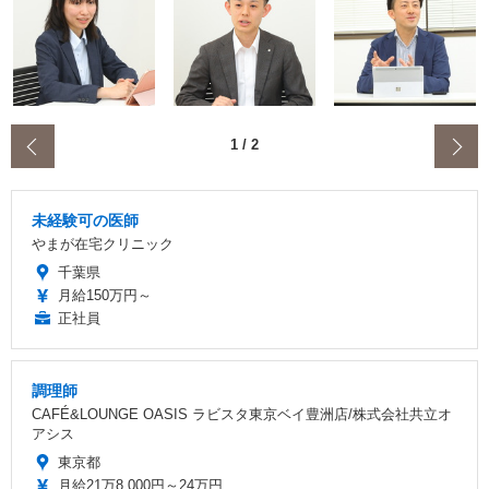
‹
1
/
2
未経験可の医師
やまが在宅クリニック
千葉県
月給150万円～
正社員
調理師
CAFÉ&LOUNGE OASIS ラビスタ東京ベイ豊洲店/株式会社共立オ
アシス
東京都
月給21万8,000円～24万円