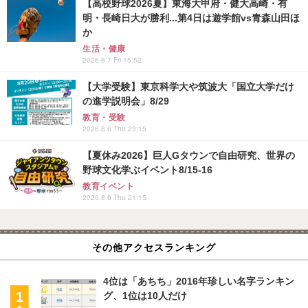
【高校野球2026夏】東海大甲府・健大高崎・有
明・長崎日大が勝利...第4日は遊学館vs青森山田ほ
か
生活・健康
2026.8.7 Fri 15:52
【大学受験】東京科学大や筑波大「国立大学だけ
の進学説明会」8/29
教育・受験
2026.8.6 Thu 23:15
【夏休み2026】巨人Gタウンで自由研究、世界の
野球文化学ぶイベント8/15-16
教育イベント
2026.8.6 Thu 21:15
その他アクセスランキング
4位は「あちち」2016年珍しい名字ランキン
グ、1位は10人だけ