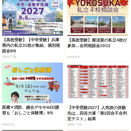
【高校受験】【中学受験】兵庫
【高校受験】横須賀の私立4校が
県内の私立31校が集結、個別相
参加…合同相談会10/12
談会9/6
2026.7.28
2026.8.5
医療✕消防、縫合デモやAED講
【中学受験2027】人気校の併願
習も「おしごと体験博」9/5
先は…四谷大塚「第2回合不合判
定テスト」結果
2026.8.6
2026.7.16