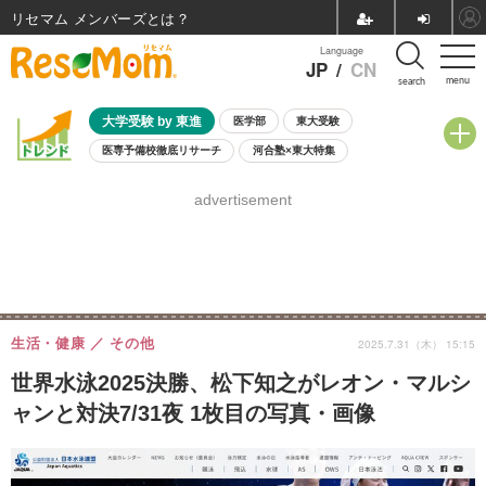
リセマム メンバーズ
Language
JP
/
CN
menu
search
大学受験 by 東進
医学部
東大受験
医専予備校徹底リサーチ
河合塾×東大特集
親子で考える大学選び
高校受験
中学受験
小学校受験
advertisement
共通テスト
夏休み
8月開催学校説明会・相談会
8月開催イベント・WS
全国公立高校 過去問
人気記事
自由研究教材（小学生向け）
自由研究教材（中学生向け）
ランキング
生活・健康
その他
2025.7.31（木） 15:15
世界水泳2025決勝、松下知之がレオン・マルシ
ャンと対決7/31夜 1枚目の写真・画像