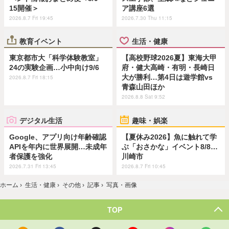
15開催＞
ア講座6選
2026.8.7 Fri 19:45
2026.7.30 Thu 11:15
教育イベント
生活・健康
東京都市大「科学体験教室」
【高校野球2026夏】東海大甲
24の実験企画…小中向け9/6
府・健大高崎・有明・長崎日
大が勝利…第4日は遊学館vs
2026.8.7 Fri 18:15
青森山田ほか
2026.8.8 Sat 9:52
デジタル生活
趣味・娯楽
Google、アプリ向け年齢確認
【夏休み2026】魚に触れて学
APIを年内に世界展開…未成年
ぶ「おさかな」イベント8/8…
者保護を強化
川崎市
2026.7.31 Fri 13:45
2026.8.7 Fri 10:45
ホーム
›
生活・健康
›
その他
›
記事
›
写真・画像
TOP