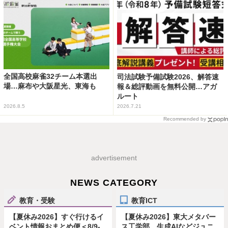
全国高校麻雀32チーム本選出
司法試験予備試験2026、解答速
場…麻布や大阪星光、東海も
報＆総評動画を無料公開…アガ
ルート
2026.8.5
2026.7.21
Recommended by
advertisement
NEWS CATEGORY
教育・受験
教育ICT
【夏休み2026】すぐ行けるイ
【夏休み2026】東大メタバー
ベント情報おまとめ便＜8/9-
ス工学部、生成AIなどジュニ