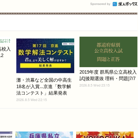
Sponsored by
高校入
2
2019年度 群馬県公立高校入
試[後期選抜 理科・問題]7/7
灘・渋幕など全国の中高生
2026.8.5 Wed 23:15
18名が入賞...京進「数学解
法コンテスト」結果発表
2026.8.5 Wed 22:15