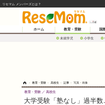
リセマム メンバーズ
ホーム
教育・受験
国
未就学児
小学生
ホーム
›
教育・受験
›
高校生
›
記事
›
写真・画像
教育・受験
高校生
大学受験「塾なし」過半数