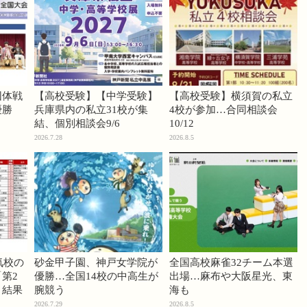
団体戦
【高校受験】【中学受験】
【高校受験】横須賀の私立
優勝
兵庫県内の私立31校が集
4校が参加…合同相談会
結、個別相談会9/6
10/12
2026.7.28
2026.8.5
気校の
砂金甲子園、神戸女学院が
全国高校麻雀32チーム本選
第2
優勝…全国14校の中高生が
出場…麻布や大阪星光、東
」結果
腕競う
海も
2026.7.29
2026.8.5