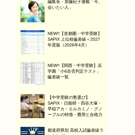
編集長・加藤紀子連載「今、
会いたい人」
NEW!!【首都圏・中学受験】
SAPIX 上位校偏差値＜2027
年度版（2026年4月）
NEW!!【関西・中学受験】浜
学園「小6合否判定テスト」
偏差値一覧
【中学受験の塾選び】
SAPIX・日能研・四谷大塚・
早稲アカ・エルカミノ・グノ
ーブルの特徴・費用と合格力
都道府県別 高校入試偏差値ラ