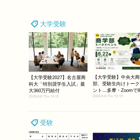
大学受験
【大学受験】中央大商
【大学受験2027】名古屋商
部、受験生向けトーク
科大「特別奨学生入試」最
ント…多摩・Zoomで8/
大360万円給付
2026.8.6 Thu 10:15
2026.8.6 Thu 14:15
受験