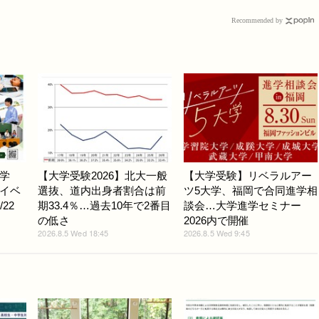
Recommended by
学
【大学受験2026】北大一般
【大学受験】リベラルアー
イベ
選抜、道内出身者割合は前
ツ5大学、福岡で合同進学相
22
期33.4％…過去10年で2番目
談会…大学進学セミナー
の低さ
2026内で開催
2026.8.5 Wed 18:45
2026.8.5 Wed 9:45