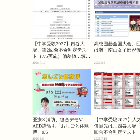
【中学受験2027】四谷大
高校囲碁全国大会、
塚、第2回合不合判定テス
は灘・南山女子部が
ト（7/5実施）偏差値…筑駒
74・桜蔭70＜PR＞
2026.7.10
2026.8.5
医療✕消防、縫合デモや
【中学受験2027】人
AED講習も「おしごと体験
併願先は…四谷大塚「
博」9/5
回合不合判定テスト
2026.8.6
2026.7.16