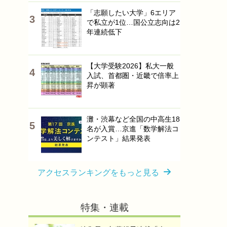
「志願したい大学」6エリア
で私立が1位…国公立志向は2
年連続低下
【大学受験2026】私大一般
入試、首都圏・近畿で倍率上
昇が顕著
灘・渋幕など全国の中高生18
名が入賞…京進「数学解法コ
ンテスト」結果発表
アクセスランキングをもっと見る
特集・連載