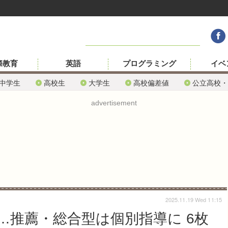
際教育
英語
プログラミング
イベ
中学生
高校生
大学生
高校偏差値
公立高校・
advertisement
2025.11.19 Wed 11:15
…推薦・総合型は個別指導に 6枚