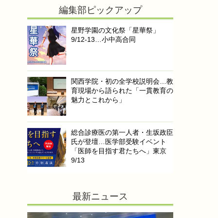
編集部ピックアップ
星野学園の文化祭「星華祭」
9/12-13…小中高合同
関西学院・初の全学校説明会…教
育現場から語られた「一貫教育の
魅力とこれから」
総合診療医の第一人者・生坂政臣
氏が登壇…医学部受験イベント
「医師を目指す君たちへ」東京
9/13
最新ニュース