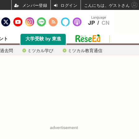
ログイン
こんにちは、ゲストさん
Language
JP
/
CN
ント
大学受験 by 東進
過去問
ミツカル学び
ミツカル教育通信
advertisement