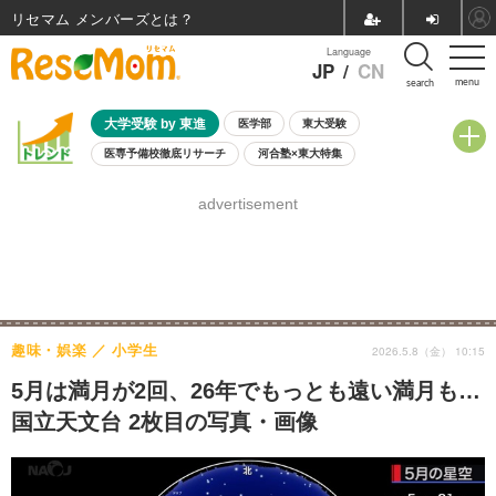
リセマム メンバーズ
Language
JP
/
CN
menu
search
大学受験 by 東進
医学部
東大受験
医専予備校徹底リサーチ
河合塾×東大特集
親子で考える大学選び
高校受験
中学受験
小学校受験
advertisement
共通テスト
夏休み
8月開催学校説明会・相談会
8月開催イベント・WS
全国公立高校 過去問
人気記事
自由研究教材（小学生向け）
自由研究教材（中学生向け）
ランキング
趣味・娯楽
小学生
2026.5.8（金） 10:15
5月は満月が2回、26年でもっとも遠い満月も…
国立天文台 2枚目の写真・画像