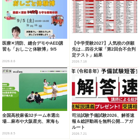
医療✕消防、縫合デモやAED講
【中学受験2027】人気校の併願
習も「おしごと体験博」9/5
先は…四谷大塚「第2回合不合判
定テスト」結果
2026.8.6
2026.7.16
全国高校麻雀32チーム本選出
司法試験予備試験2026、解答速
場…麻布や大阪星光、東海も
報＆総評動画を無料公開…アガ
ルート
2026.8.5
2026.7.21