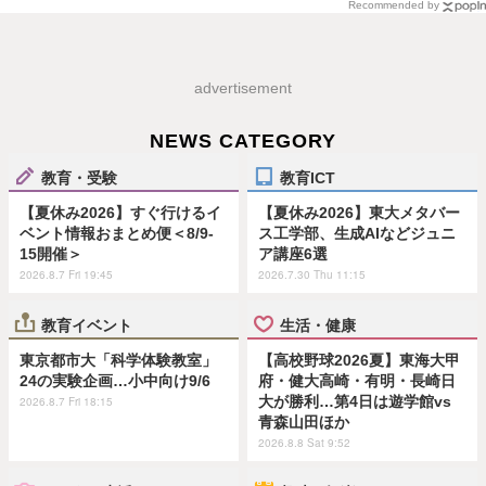
Recommended by
advertisement
NEWS CATEGORY
教育・受験
教育ICT
【夏休み2026】すぐ行けるイ
【夏休み2026】東大メタバー
ベント情報おまとめ便＜8/9-
ス工学部、生成AIなどジュニ
15開催＞
ア講座6選
2026.8.7 Fri 19:45
2026.7.30 Thu 11:15
教育イベント
生活・健康
東京都市大「科学体験教室」
【高校野球2026夏】東海大甲
24の実験企画…小中向け9/6
府・健大高崎・有明・長崎日
大が勝利…第4日は遊学館vs
2026.8.7 Fri 18:15
青森山田ほか
2026.8.8 Sat 9:52