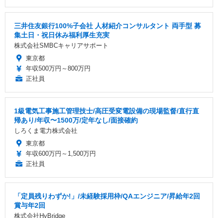
三井住友銀行100%子会社 人材紹介コンサルタント 両手型 募
集土日・祝日休み福利厚生充実
株式会社SMBCキャリアサポート
東京都
年収500万円～800万円
正社員
1級電気工事施工管理技士/高圧受変電設備の現場監督/直行直
帰あり/年収〜1500万/定年なし/面接確約
しろくま電力株式会社
東京都
年収600万円～1,500万円
正社員
「定員残りわずか!」/未経験採用枠/QAエンジニア/昇給年2回
賞与年2回
株式会社HyBridge