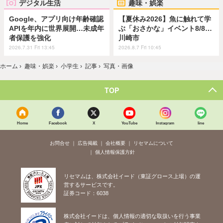
デジタル生活
趣味・娯楽
Google、アプリ向け年齢確認
【夏休み2026】魚に触れて学
APIを年内に世界展開…未成年
ぶ「おさかな」イベント8/8…
者保護を強化
川崎市
2026.7.31 Fri 13:45
2026.8.7 Fri 10:45
ホーム
›
趣味・娯楽
›
小学生
›
記事
›
写真・画像
TOP
Home
Facebook
X
YouTube
Instagram
line
お問合せ
広告掲載
会社概要
リセマムについて
個人情報保護方針
リセマムは、株式会社イード（東証グロース上場）の運
営するサービスです。
証券コード：6038
株式会社イードは、個人情報の適切な取扱いを行う事業