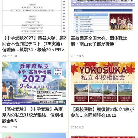
【中学受験2027】四谷大塚、第2
高校囲碁全国大会、団体戦は
回合不合判定テスト（7/5実施）
灘・南山女子部が優勝
偏差値…筑駒74・桜蔭70＜PR＞
2026.7.10
2026.8.5
【高校受験】【中学受験】兵庫
【高校受験】横須賀の私立4校が
県内の私立31校が集結、個別相
参加…合同相談会10/12
談会9/6
2026.7.28
2026.8.5