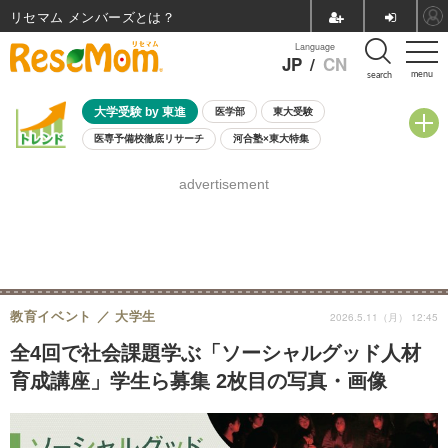
リセマム メンバーズ
Language
JP
/
CN
menu
search
大学受験 by 東進
医学部
東大受験
医専予備校徹底リサーチ
河合塾×東大特集
親子で考える大学選び
高校受験
中学受験
小学校受験
advertisement
共通テスト
夏休み
8月開催学校説明会・相談会
8月開催イベント・WS
全国公立高校 過去問
人気記事
自由研究教材（小学生向け）
自由研究教材（中学生向け）
ランキング
教育イベント
大学生
2026.5.11（月） 12:45
全4回で社会課題学ぶ「ソーシャルグッド人材
育成講座」学生ら募集 2枚目の写真・画像