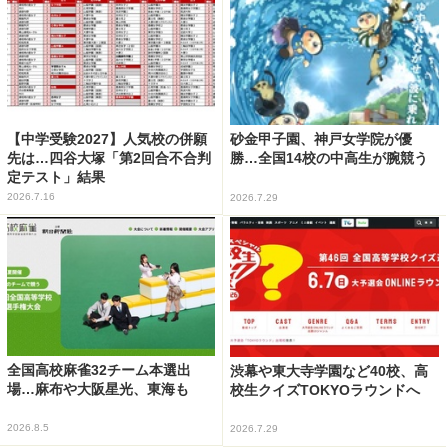
【中学受験2027】人気校の併願
砂金甲子園、神戸女学院が優
先は…四谷大塚「第2回合不合判
勝…全国14校の中高生が腕競う
定テスト」結果
2026.7.16
2026.7.29
全国高校麻雀32チーム本選出
渋幕や東大寺学園など40校、高
場…麻布や大阪星光、東海も
校生クイズTOKYOラウンドへ
2026.8.5
2026.7.29