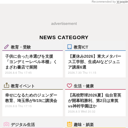
Recommended by
advertisement
NEWS CATEGORY
教育・受験
教育ICT
子供に合った本選びを支援
【夏休み2026】東大メタバー
「ヨンデミーレベル本棚」く
ス工学部、生成AIなどジュニ
まざわ書店で展開
ア講座6選
2026.8.6 Thu 17:45
2026.7.30 Thu 11:15
教育イベント
生活・健康
幸せになるためのジェンダー
【高校野球2026夏】仙台育英
教育、埼玉県が9/19に講演会
が開幕戦勝利、第2日は東筑
vs神村学園ほか
2026.8.6 Thu 17:15
2026.8.5 Wed 20:32
デジタル生活
趣味・娯楽