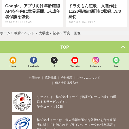
Google、アプリ向け年齢確認
ドラえもん短歌、入選作は
APIを年内に世界展開…未成年
11/20発売の新刊に収録…9/3
者保護を強化
締切
2026.7.31 Fri 13:45
2026.8.6 Thu 15:15
ホーム
›
教育イベント
›
大学生
›
記事
›
写真・画像
TOP
Home
Facebook
X
YouTube
Instagram
line
お問合せ
広告掲載
会社概要
リセマムについて
個人情報保護方針
リセマムは、株式会社イード（東証グロース上場）の運
営するサービスです。
証券コード：6038
株式会社イードは、個人情報の適切な取扱いを行う事業
者に対して付与されるプライバシーマークの付与認定を