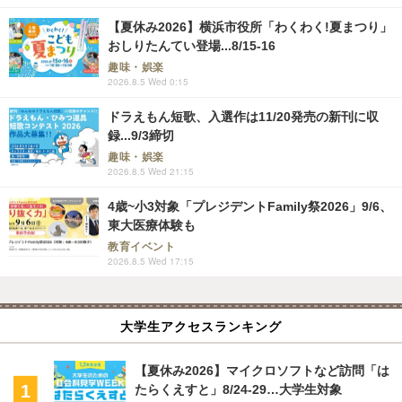
【夏休み2026】横浜市役所「わくわく!夏まつり」
おしりたんてい登場...8/15-16
趣味・娯楽
2026.8.5 Wed 0:15
ドラえもん短歌、入選作は11/20発売の新刊に収
録...9/3締切
趣味・娯楽
2026.8.5 Wed 21:15
4歳~小3対象「プレジデントFamily祭2026」9/6、
東大医療体験も
教育イベント
2026.8.5 Wed 17:15
大学生アクセスランキング
【夏休み2026】マイクロソフトなど訪問「は
たらくえすと」8/24-29…大学生対象