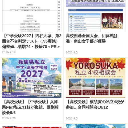
【中学受験2027】四谷大塚、第2
高校囲碁全国大会、団体戦は
回合不合判定テスト（7/5実施）
灘・南山女子部が優勝
偏差値…筑駒74・桜蔭70＜PR＞
2026.7.10
2026.8.5
【高校受験】【中学受験】兵庫
【高校受験】横須賀の私立4校が
県内の私立31校が集結、個別相
参加…合同相談会10/12
談会9/6
2026.7.28
2026.8.5